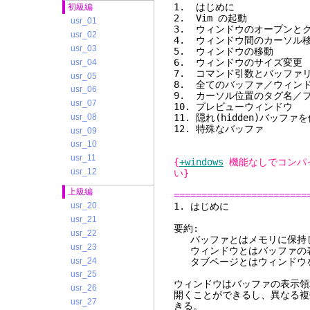
1. 
初級編
2. V
usr_01
3. ウィンドウ
usr_02
4. ウィンド
usr_03
5. ウィ
6. ウィン
usr_04
7. コマンド
usr_05
8. 全てのバッファ／ウ
usr_06
9. カーソル位
usr_07
10. プレ
usr_08
11. 隠れ(hi
12. 
usr_09
usr_10
usr_11
{
+windows
機能なしでコンパ
usr_12
い}
上級編
========================
1. 
usr_20
usr_21
要約:
usr_22
バッファとはメモリに保持し
usr_23
ウィンドウとはバッファの
usr_24
タブページとはウィンドウを
usr_25
ウィンドウはバッファの表示領
usr_26
開くことができるし、異なる複
usr_27
きる。