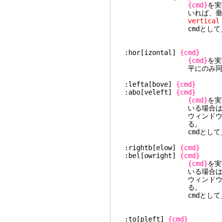
{cmd}
を実
いれば、垂直分
vertical
cmdとして
:hor[izontal]
{cmd}
{cmd}
を
平にのみ同じにする
:lefta[bove]
{cmd}
:abo[veleft]
{cmd}
{cmd}
を実
いる場合は、垂直分割
ウィンドウを出
る。
cmdとして
:rightb[elow]
{cmd}
:bel[owright]
{cmd}
{cmd}
を実
いる場合は、垂直分割
ウィンドウを出
る。
cmdとして
:to[pleft]
{cmd}