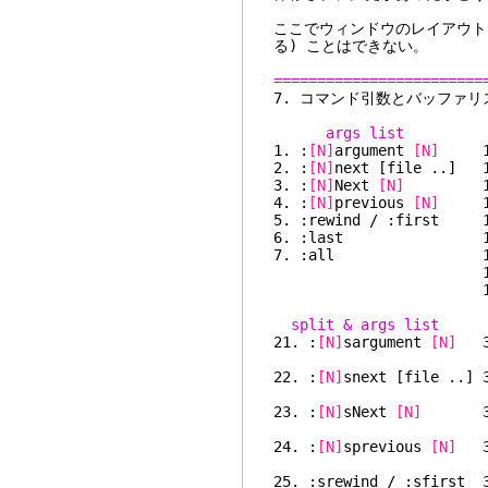
ここでウィンドウのレイアウト
る) ことはできない。
========================
7. コマンド
args list 
1. :
[N]
argument
[N]
11
2. :
[N]
next [file ..] 1
3. :
[N]
Next
[N]
13.
4. :
[N]
previous
[N]
14
5. :rewind / :first
6. :last 16
7. :all 17
18. :unhi
19. 
split & args list 
21. :
[N]
sargument
[N]
31
22. :
[N]
snext [file ..] 
23. :
[N]
sNext
[N]
33.
24. :
[N]
sprevious
[N]
34
25. :srewind / :sfirs