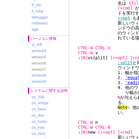
名は
{fil
if_ole
[+cmd]
が
if_ruby
ドを実行す
debugger
++opt
も
新しいウィンド
netbeans
ンドウの高さの半分を
sign
のウィンドウの高さ
れている場合は、他の
バージョン情報
vi_diff
CTRL-W
CTRL-V
version4
CTRL-W
version5
:
[N]
vs[plit]
[++opt]
[+c
:split
と
version6
ウィンドウは水平
version7
1. 幅が指定され
version8
2.
'equa
version9
3.
'eadi
4. 他のウィンドウの
システムに関する説明
り幅が広いもの
os_390
N
が与えら
る。
os_amiga
Note
: 
os_beos
い。
os_dos
os_haiku
CTRL-W
CTRL-W
CTRL-N
os_mac
:
[N]
new
[++opt]
[+cmd]
os_mint
新しいウィンドウを作