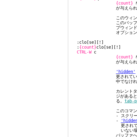
{count}
が与えられた
このウィンドウがバッ
このバッファに対する
プウィンドウを除く)を
オプションがセットさ
:clo[se][!]
:
{count}
clo[se][!]
CTRL-W
{count}
が与えられた
'hidden'
更されていて[!]を使
中でなければ)バッファ
カレントタブペ
ジがあるとき、このコ
る。
tab-p
このコマンドは
- スクリーン上に1
-
'hidde
更されていて、かつ、
いない場
バッファへの変更は保