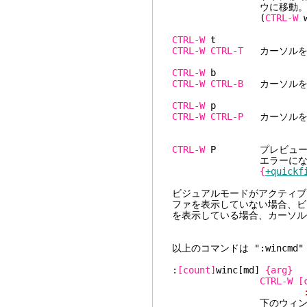
ウに移動。カウン
(
CTRL-W
w
CTRL-W
CTRL-W
CTRL-T
カーソルを一
CTRL-W
CTRL-W
CTRL-B
カーソルを一
CTRL-W
CTRL-W
CTRL-P
カーソルを直
CTRL-W
P プレビューウィ
エラーになる
{
+quickf
ビジュアルモードがアクティブ
ファを表示していない場合、ビ
を表示している場合、カーソル
以上のコマンドは ":wincm
:
[count]
winc[md]
{arg}
CTRL-W
[
:wincm
下のウィンドウに