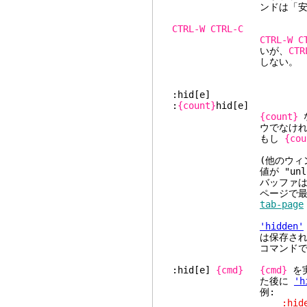
ンドは「安全な」
CTRL-W
CTRL-C
CTRL-W
C
いが、
CTR
しない。
:hid[e]
:
{count}
hid[e]
{count}
ウでなければ、カレ
もし
{cou
(他のウィンドウがバ
値が "unload", "d
バッファは隠れ状態(hi
ページで最後のウィン
tab-page
'hidden'
は保存されず、失われ
コマンドであ
:hid[e]
{cmd}
{cmd}
を
た後に
'h
例:
:hide edit 