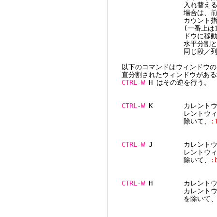
入れ替える。次のウィン
場合は、前(1つ上)
カウント指定有り: 
(一番上は1番目)を入
ドウに移動す
水平分割と垂直分割が
同じ段／列の中だけ
以下のコマンドはウィンドウの
直分割されたウィンドウがある
CTRL-W
H はその逆を行う。
CTRL-W
K カレントウィン
レントウィンドウに適
除いて、
:
CTRL-W
J カレントウィン
レントウィンドウに適
除いて、
:
CTRL-W
H カレントウィン
カレントウィンドウに
を除いて