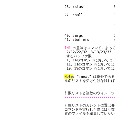
26. :slast 36
27. :sall 3
38. :sunh
39. 
ファ
40. :args コ
41. :buffers 
[N]
の意味はコマンドによっ
2/12/22/32、3/13/23/
するバッファ数
1、21のコマンドにおいては
11、31のコマンドにおいては
19、39のコマンドにおいては
Note
: ":next" は例外
ル名リストを受け付けなければ
引数リストと複数のウィンドウ
------------------------
引数リストのカレント位置は各ウ
コマンドを実行した際には引数
置のファイルを編集していない