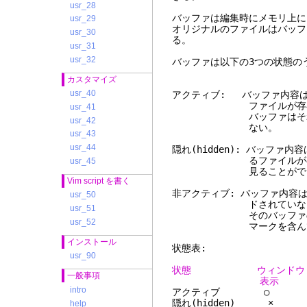
usr_28
バッファは編集時にメモリ上に
usr_29
オリジナルのファイルはバッフ
usr_30
る。
usr_31
usr_32
バッファは以下の3つの状態の
カスタマイズ
usr_40
アクティブ: バッファ内容
ファイルが存在する場合
usr_41
バッファはそれ以降編集
usr_42
ない。
usr_43
usr_44
隠れ(hidden): バッフ
るファイルが存在する場
usr_45
見ることができないが、
Vim script を書く
非アクティブ: バッファ内容
usr_50
ドされていない。ファイ
usr_51
そのバッファのオプシ
usr_52
マークを含んでいる
インストール
状態表:
usr_90
状態 ウィンドウ メ
一般事項
表
intro
アクティブ 
隠れ(hidde
help