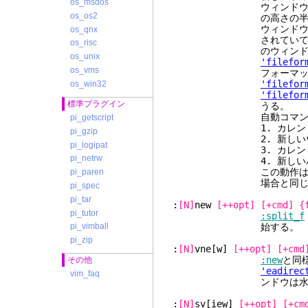
os_msdos
ウィンドウの
os_os2
の高さの半分)。新し
ウィンドウの高さ
os_qnx
されていて
os_risc
のウィンドウの高さ
os_unix
'filefor
os_vms
フォーマットが新し
'filefor
os_win32
'filefor
標準プラグイン
うる。
自動コマンドはこの
pi_getscript
1. カレントウィンドウ
pi_gzip
2. 新しいウィンドウに
pi_logipat
3. カレントバッファに
pi_netrw
4. 新しいバッファに
この動作は、はじめに ":
pi_paren
場合と同じ動作
pi_spec
pi_tar
:
[N]
new
[++opt]
[+cmd]
{
pi_tutor
:split_f
始する。
pi_vimball
pi_zip
:
[N]
vne[w]
[++opt]
[+cmd
:new
と同
その他
'eadirec
vim_faq
ンドウは水平に広
:
[N]
sv[iew]
[++opt]
[+cm