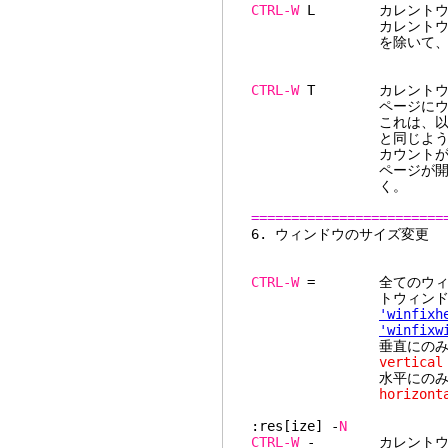
CTRL-W
L カレントウィン
カレントウィンドウに
を除いて
CTRL-W
T カレントウィン
ページにウィンドウが1
これは、以前のウィン
と同じように動
カウントが指定される
ページが開く。指定さ
く。
========================
6. ウィン
CTRL-W
= 全てのウィンド
トウィンドウに
'winfixh
'winfixw
垂直にのみ同じにする
vertical
水平にのみ同じにする
horizont
:res[ize] -
N
CTRL-W
- カレントウィ