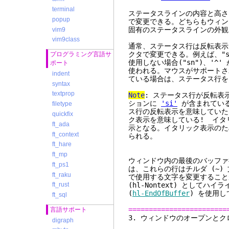
terminal
ステータスラインの内容と高さ
popup
で変更できる。どちらもウィン
固有のステータスラインの外観
vim9
vim9class
通常、ステータス行は反転表
クタで変更できる。例えば、"
プログラミング言語サ
使用しない場合("sn")、'^
ポート
使われる。マウスがサポート
indent
ている場合は、ステータス行を
syntax
textprop
Note
: ステータス行が反転表
ションに
'si'
が含まれているか
filetype
ス行の反転表示を意味してい
quickfix
ク表示を意味している! イタ
ft_ada
示となる。イタリック表示のため
ft_context
られる。
ft_hare
ft_mp
ウィンドウ内の最後のバッファ
ft_ps1
は、これらの行はチルダ (~)
ft_raku
で使用する文字を変更することが
(
hl-Nontext
) としてハイライ
ft_rust
(
hl-EndOfBuffer
) を使用
ft_sql
========================
言語サポート
3. ウィンドウ
digraph