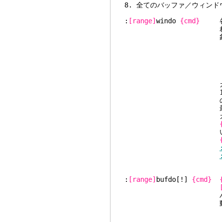
8. 全てのバッファ／ウ
:
[range]
windo
{cmd}
各ウ
れた場合には、指定
象となる。これは次
CTRL
:{c
CTRL
:{c
et
カレントタブペー
1つのウィンドウに
のウィンドウに
最後のウィンドウ 
カレントウィ
い
:
[range]
bufdo[!]
{cmd}
バッファが操作対象
動作をす
:bfi
:{c