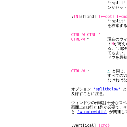
":split" と同
ンがセットさ
:
[N]
sf[ind]
[++opt]
[+cm
":split" と
を検索する
CTRL-W
CTRL-^
CTRL-W
^ 現在のウィンド
ト
N
が与え
る。":sp#" およ
てもよい。このコ
ドウを最初に分割
CTRL-W
:
:
と同じ。
すべてのVimコ
なければならない端末
オプション
'splitbelow'
及ぼすことに注意。
ウィンドウの作成は十分なスペ
画面上の1行と1列が必要で、
と
'winminwidth'
が関連し
:vert[ical]
{cmd}