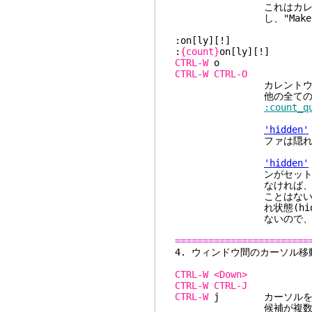
これはカレントバッフ
し、"Makefile
:on[ly][!]
:
{count}
on[ly][!]
CTRL-W
CTRL-W
CTRL-O
カレントウィンドウを
他の全てのウィン
:count_q
'hidden'
ファは隠れ状態(hi
'hidden'
ンがセットされている
なければ、編集中のバ
ことはない。ただし[!
れ状態(hidden)と
ないので、変更は
========================
4. ウィンド
CTRL-W
<Down>
CTRL-W
CTRL-J
CTRL-W
j カーソルをカ
候補が複数ある場合は