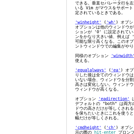
できる。垂直セパレータ行を左
いる Vim がマウスをサポー
定されているときである。
'winheight'
(
'wh'
) オプ
オプションは他のウィンドウが
ションが '0' に設定されて
ンをかなり大きい値、例えば '
可能な限り高くなる。このオプ
ントウィンドウでの編集がやり
同様のオプション
'winwidth
使える。
'equalalways'
(
'ea'
) オ
りした後は全てのウィンドウは
いない場合、ウィンドウを分割
高さは変化しない。ウィンドウ
ウィンドウが高くなる。
オプション
'eadirection'
デフォルトの "both" は両
ドウの高さだけが等しくされる
を保ちたいときにこれを使うとよ
幅だけが等しくされる。
'cmdheight'
(
'ch'
) オプ
示の際の
hit-enter
プロンプ