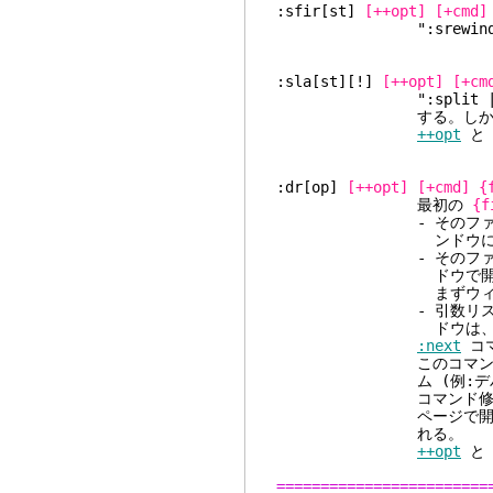
:sfir[st]
[++opt]
[+cmd]
":srewind"
:sla[st][!]
[++opt]
[+cm
":split | las
する。しかし、引数が
++opt
:dr[op]
[++opt]
[+cmd]
{
最初の
{f
- そのファイルがすで
ンドウに移動
- そのファイルがウィ
ドウで開く。カレン
まずウィンドウが
- 引数リストにないウ
ドウは、可能なら
:next
コ
このコマンドの目的は、
ム (例:デバッガ)
コマンド修飾
ページで開かれる。最
れる。
++opt
========================