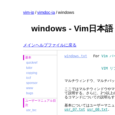
vim-jp
/
vimdoc-ja
/ windows
windows - Vim
メインヘルプファイルに戻る
windows.txt
For
Vim バ
基本
quickref
tutor
VIM リファレンスマニュ
copying
iccf
マルチウィンドウ、マ
sponsor
www
ここではマルチウィンドウやマ
て説明する。さらに、2つ以上
bugs
るコマンドについての説明もす
ユーザーマニュアル目
次
基本についてはユーザーマニュ
usr_07.txt
usr_08.txt
.
usr_toc