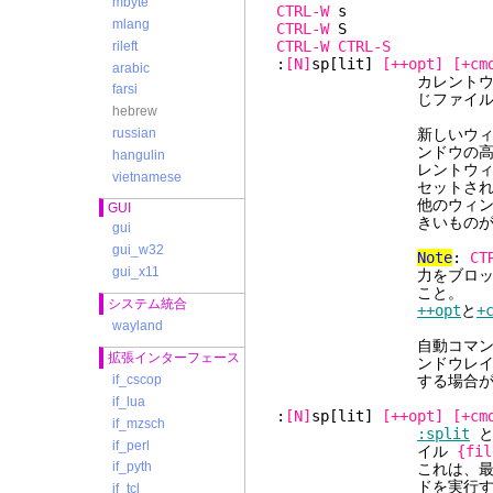
mbyte
CTRL-W
mlang
CTRL-W
CTRL-W
CTRL-S
rileft
:
[N]
sp[lit]
[++opt]
[+cm
arabic
カレントウィンドウを2
farsi
じファイルが表示さ
hebrew
新しいウィンド
russian
ンドウの高さの半分)
hangulin
レントウィンドウの
vietnamese
セットされてい
他のウィンドウの中で
GUI
きいものがあれば、そ
gui
gui_w32
Note
:
CT
gui_x11
力をブロックしてしま
こと。
システム統合
++opt
と
+
wayland
自動コマンドでウィン
拡張インターフェース
ンドウレイアウトを変
する場合があ
if_cscop
if_lua
:
[N]
sp[lit]
[++opt]
[+cm
if_mzsch
:split
と
if_perl
イル
{fil
if_pyth
これは、最初に ":spl
ドを実行するのとほぼ
if_tcl