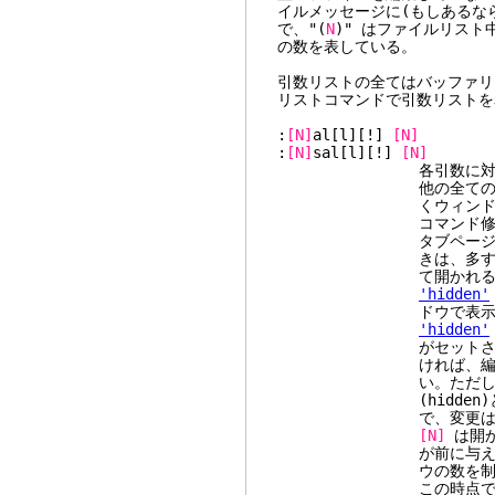
イルメッセージに(もしあるならタ
で、"(
N
)" はファイルリスト
の数を表している。
引数リストの全てはバッファリス
リストコマンドで引数リストを
:
[N]
al[l][!]
[N]
:
[N]
sal[l][!]
[N]
各引数に対して1つの
他の全てのウィンドウ
くウィンドウの最
コマンド修飾
タブページを
きは、多すぎる引数は
て開かれる
'hidden'
ドウで表示されている全て
'hidden'
がセットされている場
ければ、編集中のバッ
い。ただし[!]が与え
(hidden)となる。
で、変更は失わ
[N]
は開か
が前に与えられて
ウの数を制限
この時点では Buf/Win