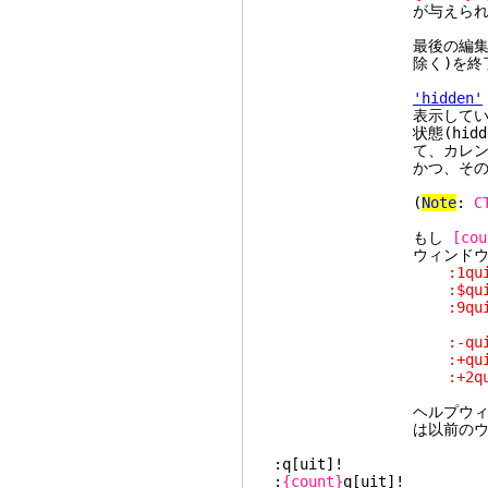
が与えられた
最後の編集ウィンドウ
除く)を終了すると 
'hidden'
表示しているウィンドウ
状態(hidden
て、カレントバッファ
かつ、そのバッファが
(
Note
:
C
もし
[cou
ウィンドウが閉じ
:1quit " 最
:$quit " 最
:9quit " 最
" もし 9 個よ
:-quit " 前
:+quit " 次
:+2quit " 2
ヘルプウィンドウを閉じ
は以前のウィンドウレ
:q[uit]!
:
{count}
q[uit]!