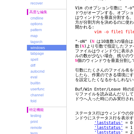
recover
Vim のオプション引数に "-
高度な編集
ドウがオープンする。オプション
はウィンドウを垂直分割する。"
cmdline
方が分割方向を決めるのに使わ
options
開かれる:
pattern
vim -o file1 file2
map
"-oN" (
N
は10進数)の場合は
tagsrch
数(
N
)より引数で指定したファ
windows
ファイルはウィンドウに表示さ
tabpage
ルの数が少ない場合、残りのウィ
spell
N
個のウィンドウを垂直分割し
diff
引数にたくさんのファイル名を
autocmd
したら、作業のできる環境に
eval
を設定したくなるかもしれない
builtin
Buf/Win Enter/Leave 
userfunc
りファイルを読み込んだりして
channel
ドウへ入った時にのみ実行され
fold
特定機能
ステータス行はウィンドウの分
testing
ンドウにステータス行を表示す
print
'laststatus'
= 
'laststatus'
= 
remote
'laststatus'
= 
term