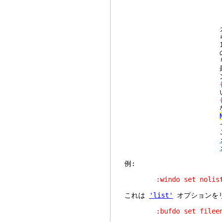
:bn
:{c
et
カレントファイ
られない場合、こ
1つのバッファに対
のバッファに対
リストされていな
最後のバッファ (
ントウィンド
い
ない
イベン
これは各バッファの
例:
:windo set nolist fo
これは
'list'
オプションを
:bufdo set fileenco