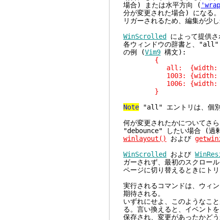
場合) または水平方向 (
'wra
分が変更された場合) になる
リガーされるため、編集が少し
WinScrolled
によって提供さ
各ウィンドウの辞書と、"all
の例 (
Vim9
構文):
{
all: {width: 0, heig
1003: {width: 0, heig
1006: {width: 0, heig
}
Note
"all" エントリは、
何が変更されたかについてさら
"debounce" したい場合
winlayout()
および
getwin
WinScrolled
および
WinRes
ガーされず、最初のスクロール
ページに切り替えるときにトリ
実行されるコマンドは、ウィン
期待される。
いずれにせよ、このようなこと
る。言い換えると、イベントを
保存され、変更があったかどう