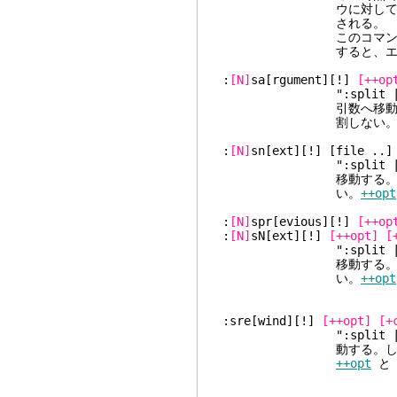
ウに対して実行されな
される。
このコマンドを使用中
すると、エラーが
:
[N]
sa[rgument][!]
[++op
":split | ar
引数へ移動する
割しない
:
[N]
sn[ext]
":split 
移動する。し
い。
++opt
:
[N]
spr[evious][!]
[++op
:
[N]
sN[ext][!]
[++opt]
[
":split 
移動する。し
い。
++opt
:sre[wind][!]
[++opt]
[+
":split | rew
動する。しかし、引数
++opt