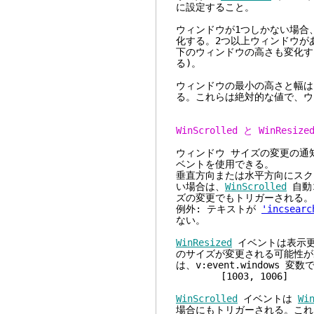
に設定すること。
ウィンドウが1つしかない場合
化する。2つ以上ウィンドウが
下のウィンドウの高さも変化す
る)。
ウィンドウの最小の高さと幅
る。これらは絶対的な値で、ウ
WinScrolled と WinResi
ウィンドウ サイズの変更の通
ベントを使用できる。
垂直方向または水平方向にスク
い場合は、
WinScrolled
自動
ズの変更でもトリガーされる。
例外: テキストが
'incsearc
ない。
WinResized
イベントは表示更
のサイズが変更される可能性が
は、v:event.windows 
[1003, 1006]
WinScrolled
イベントは
Wi
場合にもトリガーされる。これ