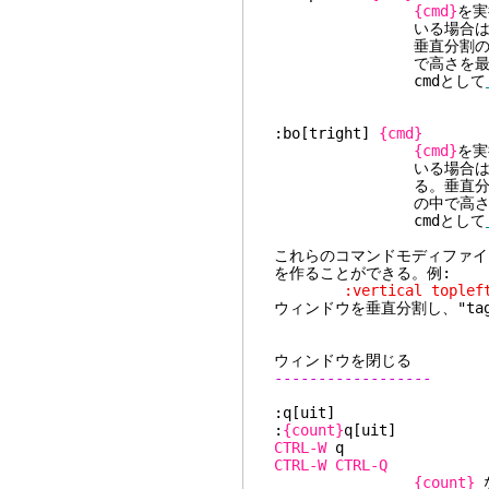
{cmd}
を実
いる場合は、最上段に現
垂直分割のときはウィン
で高さを最大に
cmdとして
:bo[tright]
{cmd}
{cmd}
を実
いる場合は、最下段に現
る。垂直分割のときはウ
の中で高さを最
cmdとして
これらのコマンドモディファイ
を作ることができる。例:
:vertical topleft s
ウィンドウを垂直分割し、"ta
ウィンドウを閉じる
------------------
:q[uit]
:
{count}
q[
CTRL-W
CTRL-W
CTRL-Q
{count}