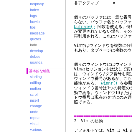
非アクティブ
helphelp
index
tags
個々のバッファには一意な番号
らない。バッファ名とバッファ
howto
bufname()
関数を使える。例外
tips
が変更されていない場合、その
message
再利用される。これはバッファ
quotes
todo
Vimではウィンドウを複数に
もあり、タブページは複数のウ
develop
debug
uganda
個々のウィンドウにはウィンド
Vimのセッション中は決して変
基本的な編集
は、ウィンドウ/タブ番号を識
starting
ウィンドウ番号があるが、こち
能性がある。
winnr()
を参照
editing
ウィンドウ番号は1つの特定の
motion
効である。ウィンドウIDまた
scroll
ドウ番号は現在のタブにのみ適
insert
照できる。
change
undo
========================
repeat
2. V
visual
various
デフォルトでは、Vim は V