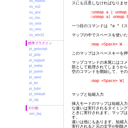
os_msdos
スにも注意しなければなりませ
os_os2
:unmap a | unmap 
os_qnx
:unmap a| unmap 
os_risc
os_unix
一つ目のコマンドは "a " 
os_vms
マップの中でスペースを使い
os_win32
標準プラグイン
:map <Space> W
pi_getscript
このマップはスペースキーを押
pi_gzip
pi_logipat
マップコマンドの末尾にはコメ
pi_netrw
部として処理されてしまうから
空のコマンドを開始して、その
pi_paren
pi_spec
:map <Space> W
pi_tar
pi_tutor
マップと短縮入力
pi_vimball
pi_zip
挿入モードのマップは短縮入力
な違いは実行されるタイミング
その他
ときに実行されます。マップは
vim_faq
す。
違いは他にもあります。短縮入
実行されると元の文字が削除さ