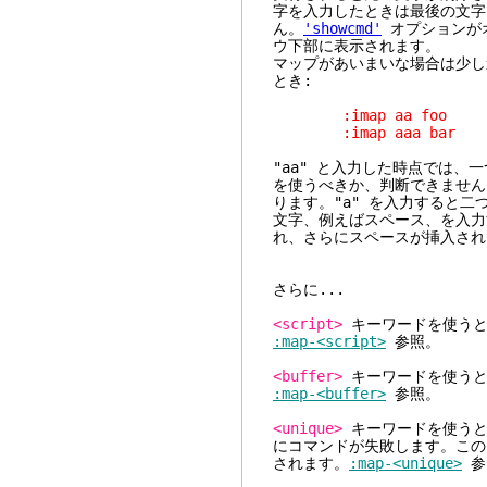
字を入力したときは最後の文字
ん。
'showcmd'
オプションが
ウ下部に表示されます。
マップがあいまいな場合は少し
とき:
:imap aa foo
:imap aaa bar
"aa" と入力した時点では
を使うべきか、判断できません
ります。"a" を入力すると二
文字、例えばスペース、を入力す
れ、さらにスペースが挿入され
さらに...
<script>
キーワードを使うと
:map-<script>
参照。
<buffer>
キーワードを使うと
:map-<buffer>
参照。
<unique>
キーワードを使うと
にコマンドが失敗します。この
されます。
:map-<unique>
参