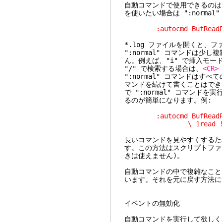
自動コマンドで使用できるのは
を使いたい場合は ":norma
:autocmd BufReadPost
*.log ファイルを開くと、
":normal" コマンドは
ん。例えば、"i" で挿入モー
"/" で検索する場合は、
<CR>
":normal" コマンドは
マンドを続けて書くことはできま
で ":normal" コマンドを
るのが簡単になります。例:
:autocmd BufReadPost 
\ 1read !da
長いコマンドを見やすくするた
す。この方法はスクリプトファ
きは使えません)。
自動コマンドの中で複雑なこと
います。それを元に戻す方法
イベントの無効化
自動コマンドを実行して欲しく