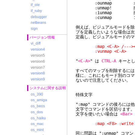
:ounmap オペ
if_ole
:unmap! 挿入モ
if_ruby
:iunmap 挿
debugger
:cunmap コマ
netbeans
例えば、ビジュアルモードを除
sign
プを定義したいような場合は次
定義し、ビジュアルモードのマ
バージョン情報
vi_diff
:map <C-A> /---><
version4
:vunmap <C-A>
version5
"
<C-A>
" は
CTRL-A
キーとし
version6
version7
すべてのマップを削除するに
version8
様に、これにもモード別のコマ
version9
ないので注意してください。
システムに関する説明
os_390
特殊文字
os_amiga
":map" コマンドの後ろに
os_beos
文字でコマンドを区切ります。
os_dos
文字を使いたい場合は
<Bar>
os_haiku
:map <F8> :write <Ba
os_mac
os_mint
同じ問題は ":unmap" コ