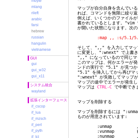
mbyte
mlang
マップが自分自身を含んでいる
れば、コマンドを無限に繰り返
rileft
例えば、いくつかのファイルが
arabic
書かれているとします。"vim
farsi
が開いた状態になります。次の
hebrew
:map ,, :s/5.1/5.2/<
russian
hangulin
そして、",," を入力してマッ
vietnamese
に変更し、":wnext" で
",," になっているので同
GUI
このマップは、何かエラーが発
gui
ンドの実行で "5.1" が見
gui_w32
"5.1" を挿入してから再び
gui_x11
":wnext" が失敗してマッ
マップの途中でエラーが発生し
システム統合
マップは
CTRL-C
で中断できます
wayland
拡張インターフェース
マップを削除する
if_cscop
マップを削除するには ":un
if_lua
ものが用意されています:
if_mzsch
if_perl
:unmap ノーマル
if_pyth
:vunmap ビジ
:nunmap ノー
if_tcl