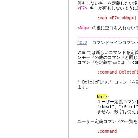
何もしないキーを定義したい
<F7>
キーが何もしないように
:map <F7> <Nop>| ma
<Nop>
の後に空白を入れない
========================
40.2
コマンドラインコマンド
Vim では新しいコマンドを
ンモードの他のコマンドと同じ
コマンドを定義するには ":co
:command DeleteFirs
":DeleteFirst" コマ
ます。
Note
:
ユーザー定義コマンドの名前
":Next"、":Print
ません。数字は使えます
ユーザー定義コマンドの一覧を
:command