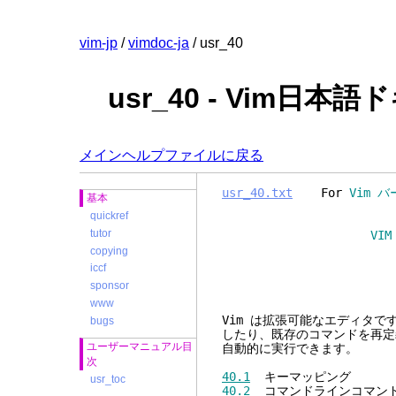
vim-jp
/
vimdoc-ja
/ usr_40
usr_40 - Vim日本
メインヘルプファイルに戻る
usr_40.txt
For
Vim バ
基本
quickref
tutor
VIM ユーザーマニュア
copying
iccf
新しいコマ
sponsor
www
Vim は拡張可能なエディタ
bugs
したり、既存のコマンドを再定
ユーザーマニュアル目
自動的に実行できます。
次
40.1
キーマッピング
usr_toc
40.2
コマンドラインコマンド