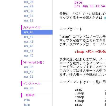
usr_28
Date:
Fri Jun 15 12:54
usr_29
usr_30
最後に、"kJ" で上に移動し
usr_31
マップするキーを選ぶときは
usr_32
カスタマイズ
マップとモード
usr_40
":map" コマンドはノーマ
usr_41
マップを定義することもできます
usr_42
ます。次のマップは、カーソル
usr_43
usr_44
:imap <F2> <CR>Date:
usr_45
多少の違いはありますが、ノ
Vim script を書く
マップを定義してもノーマル
モード別にマップすることがで
usr_50
このマップは挿入モードの中で
usr_51
ます。挿入モードを継続したい
usr_52
マップコマンドはモード別に用
インストール
usr_90
:map ノーマルモー
:vmap ビジュ
一般事項
:nmap ノー
intro
:omap オペレ
:map! 挿入モー
help