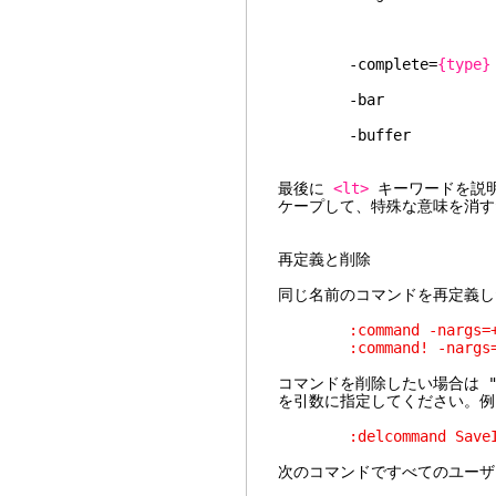
スタ
指定され
で取得で
-complete=
{type}
補完の
-bar コマンドの
いはコメント)
-buffer カレ
す
最後に
<lt>
キーワードを説明
ケープして、特殊な意味を消す
再定義と削除
同じ名前のコマンドを再定義し
:command -nargs=+ Sa
:command! -nargs=+ S
コマンドを削除したい場合は ":
を引数に指定してください。例
:delcommand SaveI
次のコマンドですべてのユーザ