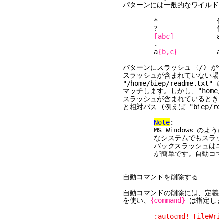
パターンには一般的なワイルド
* 何かの文字
? 何かの文字
[abc]
a か 
. ドッ
a
{b,c}
ab か
パターンにスラッシュ (/)
スラッシュが含まれていない場
"/home/biep/readme.tx
マッチします。しかし、"home/
スラッシュが含まれているときは、ファ
と相対パス (例えば "biep/r
Note
:
MS-Windows のよう
なシステムでもスラッシュ
バックスラッシュはエスケ
が簡単です。自動コマン
自動コマンドを削除する
自動コマンドの削除には、定義
を使い、
{command}
は指定し
:autocmd! FileWrit