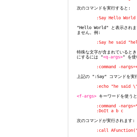
次のコマンドを実行すると:
:Say Hello World
"Hello World" と表
ません。例:
:Say he said "hel
特殊な文字が含まれているとき
にするには "
<q-args>
" を使
:command -nargs=+ Sa
上記の ":Say" コマンド
:echo "he said \"h
<f-args>
キーワードを使うと
:command -nargs=* DoI
:DoIt a b c
次のコマンドが実行されます:
:call AFunction("a"