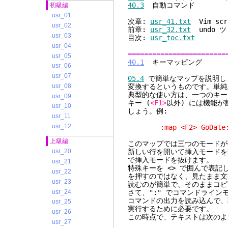
40.3
自動コマンド
初級編
usr_01
次章:
usr_41.txt
Vim scr
usr_02
前章:
usr_32.txt
undo 
usr_03
目次:
usr_toc.txt
usr_04
========================
usr_05
40.1
キーマッピング
usr_06
usr_07
05.4
で簡単なマップを説明し
usr_08
変換するというものです。単純
典型的な使い方は、一つのキー
usr_09
キー (
<F1>
以外) には機能
usr_10
しょう。例:
usr_11
usr_12
:map <F2> GoDate: <E
上級編
このマップでは三つのモードが使
新しい行を開いて挿入モードを開
usr_20
で挿入モードを抜けます。
usr_21
特殊キーを <> で囲んで表
usr_22
を押すのではなく、見たまま文
usr_23
読むのが簡単で、そのままコピ
usr_24
さて、":" でコマンドラインモー
コマンドの出力を読み込んで、
usr_25
実行するために必要です。
usr_26
この時点で、テキストは次のよ
usr_27