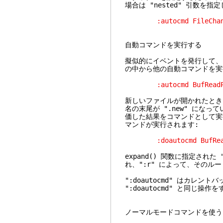
場合は "nested" 引数を指
:autocmd FileChanged
自動コマンドを実行する
擬似的にイベントを発行して、
の中から他の自動コマンドを実
:autocmd BufReadPost *
新しいファイルが開かれたとき
名の末尾が ".new" になっ
価した結果をコマンドとして実行し
マンドが実行されます:
:doautocmd BufReadP
expand() 関数に指定された 
れ、":r" によって、そのル
":doautocmd" はカレント
":doautocmd" と同じ
ノーマルモードコマンドを使う