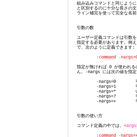
組み込みコマンドと同じように
と区別するのに十分な長さの文
ライン補完を使って完全な名前
引数の数
ユーザー定義コマンドは引数を取
指定する必要があります。例えば、
で、次のように定義できます:
:command -nargs=0 De
指定が無ければ 0 が使われるの
ん。-nargs には次の値を指
-nargs=0 引
-nargs=1 引数
-nargs=* い
-nargs=? 引数な
-nargs=+ 引数
引数の使い方
コマンド定義の中では、
<args
:command -nargs=+ Sa