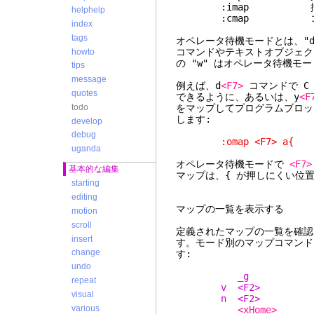
:imap 挿入
helphelp
:cmap コマ
index
tags
オペレータ待機モードとは、"d
コマンドやテキストオブジェク
howto
の "w" はオペレータ待機モ
tips
message
例えば、d
<F7>
コマンドで C
quotes
できるように、あるいは、y
<F
todo
をマップしてプログラムブロッ
します:
develop
debug
:omap <F7> a{
uganda
オペレータ待機モードで
<F7>
基本的な編集
マップは、{ が押しにくい位
starting
editing
マップの一覧を表示する
motion
scroll
定義されたマップの一覧を確認し
insert
す。モード別のマップコマンド
change
す:
undo
_g :call 
repeat
v <F2> :s/^/
visual
n <F2> :.,$s
various
<xHome>