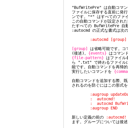
"BufWritePre" は自
ファイルに保存する直前に発行
ンです。"*" はすべてのファ
この自動コマンドが設定された状
たすべての BufWritePr
:autocmd の正式な書式は次
:autocmd [group] {eve
[group]
は省略可能です。コ
(後述)。
{events}
はコマンド
{file-pattern}
はファイル名
ら ".txt" で終わるファイル
能です。自動コマンドを再帰的
実行したいコマンドを
{comma
自動コマンドを追加する際、既
されるのを防ぐにはこの形式を
:augroup updateDa
: autocmd!
: autocmd BufWriteP
:augroup END
新しい定義の前の
:autocmd!
ます。グループについては後述