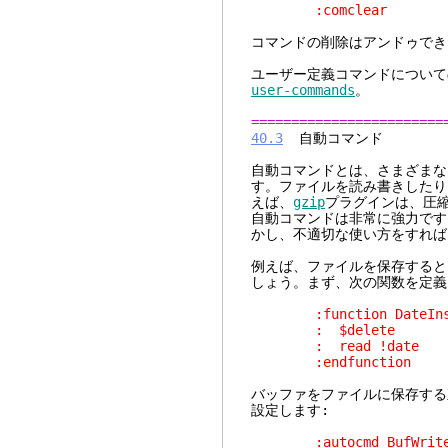
:comclear
コマンドの削除はアンドゥでき
ユーザー定義コマンドについて
user-commands
。
========================
40.3
自動コマンド
自動コマンドとは、さまざまな
す。ファイルを読み書きしたり
えば、
gzip
プラグインは、圧
自動コマンドは非常に強力です
かし、不適切な使い方をすれば
例えば、ファイルを保存すると
しょう。まず、次の関数を定義
:function DateInse
: $delete
: read !date
:endfunction
バッファをファイルに保存する
設定します:
:autocmd BufWritePre