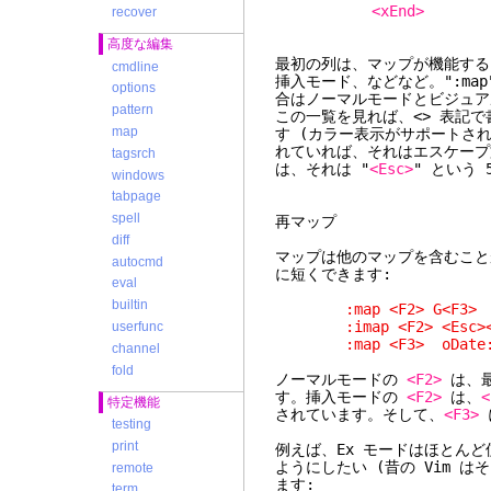
<xEnd>
recover
高度な編集
最初の列は、マップが機能するモ
cmdline
挿入モード、などなど。":ma
options
合はノーマルモードとビジュア
pattern
この一覧を見れば、<> 表記
map
す (カラー表示がサポートさ
れていれば、それはエスケープ
tagsrch
は、それは "
<Esc>
" という
windows
tabpage
spell
再マップ
diff
マップは他のマップを含むこ
autocmd
に短くできます:
eval
builtin
:map <F2> G<F3>
:imap <F2> <Esc><
userfunc
:map <F3> oDate: <Es
channel
fold
ノーマルモードの
<F2>
は、
す。挿入モードの
<F2>
は、
<
特定機能
されています。そして、
<F3>
testing
print
例えば、Ex モードはほとんど
ようにしたい (昔の Vim 
remote
ます:
term