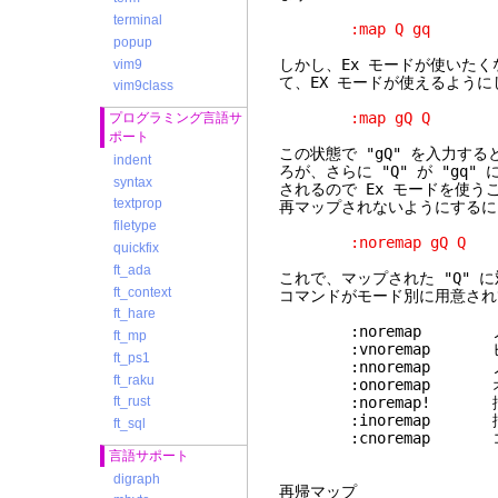
terminal
:map Q gq
popup
しかし、Ex モードが使いたく
vim9
て、EX モードが使えるように
vim9class
:map gQ Q
プログラミング言語サ
ポート
この状態で "gQ" を入力す
indent
ろが、さらに "Q" が "gq"
syntax
されるので Ex モードを使う
textprop
再マップされないようにするには、
filetype
:noremap gQ Q
quickfix
ft_ada
これで、マップされた "Q"
ft_context
コマンドがモード別に用意され
ft_hare
:noremap ノーマ
ft_mp
:vnoremap ビ
ft_ps1
:nnoremap ノ
ft_raku
:onoremap オ
:noremap! 挿入
ft_rust
:inoremap 挿
ft_sql
:cnoremap コ
言語サポート
digraph
再帰マップ