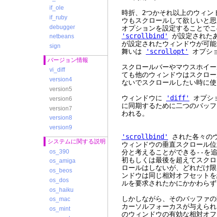
if_ole
時折、2つかそれ以上のウィン
if_ruby
ウもスクロールして欲しいと思
debugger
オプションを設定することでこ
'scrollbind'
が設定された
netbeans
が設定されたウィンドウが可能
sign
舞いは
'scrollopt'
オプショ
バージョン情報
スクロールバーやマウスホイー
vi_diff
ても他のウィンドウはスクロー
version4
ないでスクロールしたい時に使
version5
ウィンドウに
'diff'
オプシ
version6
に同期するために二つのバッフ
version7
われる。
version8
version9
'scrollbind'
された各々のウ
システムに関する説明
ウィンドウの垂直スクロール位
os_390
分と考えることができる--を
初もしくは最後を超えてスクロ
os_amiga
ロールはしないが、どれだけ限
os_beos
ンドウは同じ相対オフセットを
os_dos
ルを要求されたかにかかわらず
os_haiku
しかしながら、そのバッファの
os_mac
カーソルフォーカスが与えら
os_mint
のウィンドウの有効な相対オフ