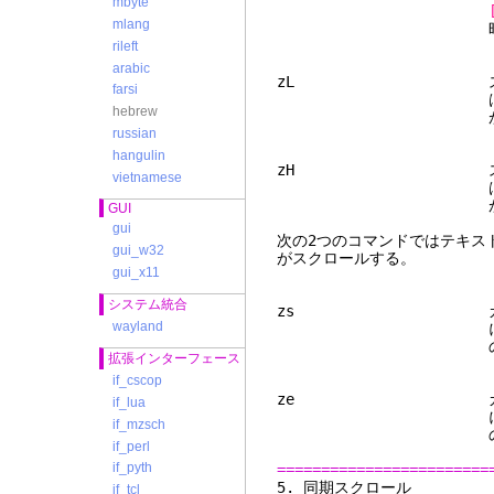
mbyte
mlang
時にだけ
rileft
arabic
zL スクリーンの幅
farsi
はスクリーンの幅
hebrew
がオフの時に
russian
hangulin
zH スクリーンの幅
vietnamese
はスクリーンの幅
がオフの時に
GUI
gui
次の2つのコマンドではテキス
gui_w32
がスクロールする。
gui_x11
システム統合
zs カーソルのある
wayland
にテキストを水平
の時にだけ
拡張インターフェース
if_cscop
ze カーソルのある
if_lua
にテキストを水平
if_mzsch
の時にだけ
if_perl
if_pyth
========================
5. 同
if_tcl