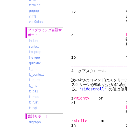
terminal
popup
zz "z." と同様
caps-lockが有
vim9
なり、バッファを
vim9class
プログラミング言語サ
z-
ポート
行にして再描画する
indent
置かれ
syntax
textprop
zb "z-" と同
filetype
quickfix
========================
ft_ada
4. 水
ft_context
次の4つのコマンドはスクリー
ft_hare
スクリーンが動いたために消え
ft_mp
る。
'sidescroll'
の値は使
ft_ps1
ft_raku
z
<Right>
zl スクリ
ft_rust
ft_sql
時にだけ
言語サポート
z
<Left>
digraph
zh スクリ