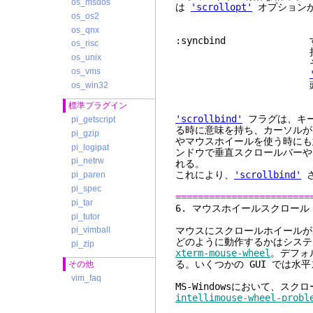
os_msdos
は
'scrollopt'
オプションか
os_os2
os_qnx
:syncbind 
os_risc
持つように強
os_unix
そのバッファの先
os_vms
頭に持って
os_win32
標準プラグイン
'scrollbind'
フラグは、キー
pi_getscript
る時に意味を持ち、カーソルが
pi_gzip
やマウスホイールを使う時にも
pi_logipat
ンドウで垂直スクロールバーや
pi_netrw
れる。
これにより、
'scrollbind'
さ
pi_paren
pi_spec
========================
pi_tar
6. マウス
pi_tutor
マウスにスクロールホイールがあ
pi_vimball
どのように動作するかはシステム
pi_zip
xterm-mouse-wheel
。デフォ
る。いくつかの GUI では
その他
vim_faq
MS-Windowsにおいて、
intellimouse-wheel-probl