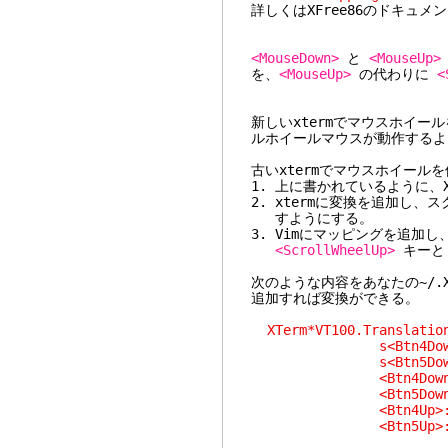
詳しくはXFree86のドキュ
<MouseDown>
と
<MouseUp>
を、
<MouseUp>
の代わりに
<
新しいxtermでマウスホイー
ルホイールマウスが動作するよ
古いxtermでマウスホイール
1. 上に書かれているように、X
2. xtermに変換を追加し
すようにする。
3. Vimにマッピングを追加
<ScrollWheelUp>
キーと
次のような内容をあなたの~/.X
追加すれば変換ができる。
XTerm*VT100.Transl
s<Btn4Down>: strin
s<Btn5Down>: strin
<Btn4Down>: string
<Btn5Down>: string
<Btn4Up>: \
<Btn5Up>