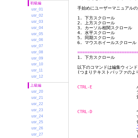
初級編
手始めにユーザーマニュアルの
usr_01
usr_02
1. 下方スクロ
usr_03
2. 上方スクロ
3. カーソル相関スク
usr_04
4. 水平スクロ
usr_05
5. 同期スクロ
usr_06
6. マウスホイールスク
usr_07
usr_08
========================
1. 下
usr_09
usr_10
以下のコマンドは編集ウィンド
usr_11
(つまりテキストバッファのよ
usr_12
上級編
CTRL-E
バッファ
テキストはスクリ
usr_20
覚え方: Extr
usr_21
usr_22
usr_23
CTRL-D
ウィンドウをバ
usr_24
する行
合: スクリー
usr_25
usr_26
する。カーソルもフ
usr_27
(もし可能ならば;