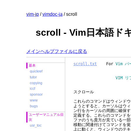
vim-jp
/
vimdoc-ja
/ scroll
scroll - Vim日本
メインヘルプファイルに戻る
scroll.txt
For
Vim バ
基本
quickref
tutor
VIM リファレンスマニュ
copying
iccf
スク
sponsor
www
これらのコマンドはウィンドウ
ようとすると、カーソルはウィ
bugs
ン行をカーソルの周囲に確保す
ユーザーマニュアル目
定義する。これらのコマンドを
次
ファのうち貴方が見ている一部
移動に関連付けてコマンドを覚
usr_toc
上に動くと、ウィンドウのテキ