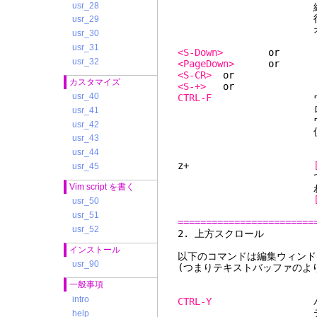
usr_28
終端に達した時は違
行にある時は何も
usr_29
オプション
usr_30
usr_31
<S-Down>
usr_32
<PageDown>
<S-CR>
カスタマイズ
<S-+>
usr_40
CTRL-F
ウィンドウ
ロールす
usr_41
ウィンドウが1つ
usr_42
使われ
usr_43
usr_44
z+
usr_45
て再描画する。カー
Vim script を書く
わせられ
usr_50
usr_51
========================
usr_52
2. 上
インストール
以下のコマンドは編集ウィンド
usr_90
(つまりテキストバッファのよ
一般事項
intro
CTRL-Y
バッファ
テキストはスクリ
help