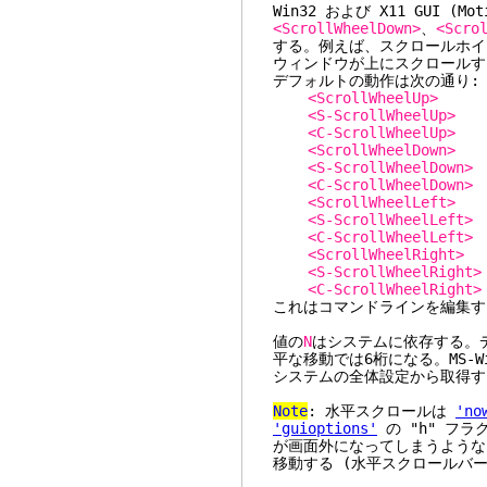
Win32 および X11 GUI (
<ScrollWheelDown>
、
<Scro
する。例えば、スクロールホ
ウィンドウが上にスクロールす
デフォルトの動作は次の通り:
<ScrollWheelUp>
<S-ScrollWheelUp>
1
<C-ScrollWheelUp>
1
<ScrollWheelDown>
<S-ScrollWheelDown>
<C-ScrollWheelDown>
<ScrollWheelLeft>
<S-ScrollWheelLeft>
<C-ScrollWheelLeft>
<ScrollWheelRight>
<S-ScrollWheelRight>
<C-ScrollWheelRight>
これはコマンドラインを編集す
値の
N
はシステムに依存する。デ
平な移動では6桁になる。MS-
システムの全体設定から取得す
Note
: 水平スクロールは
'no
'guioptions'
の "h" フ
が画面外になってしまうような
移動する (水平スクロールバ