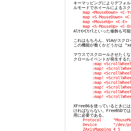
キーマッピングによりデフォル
ルモードでホイールによるスク
map <MouseDown> <C-Y
map <S-MouseDown> <C
map <MouseUp> <C-E>
map <S-MouseUp> <C-D
AltやCtrlといった修飾も可
これはもちろん、Vimがスク
この機能が働くかどうかは "x
マウスでスクロールさせたくな
クロールイベントが発生するた
:map <ScrollWheelDo
:map! <ScrollWheelD
:map <ScrollWheelU
:map! <ScrollWheel
:map <ScrollWheelLe
:map! <ScrollWheelL
:map <ScrollWheelRi
:map! <ScrollWheelR
XFree86を使っているときには
ければならない。FreeBSD
用に必要である。
Protocol "MouseMa
Device "/dev/ps
ZAxisMapping 4 5