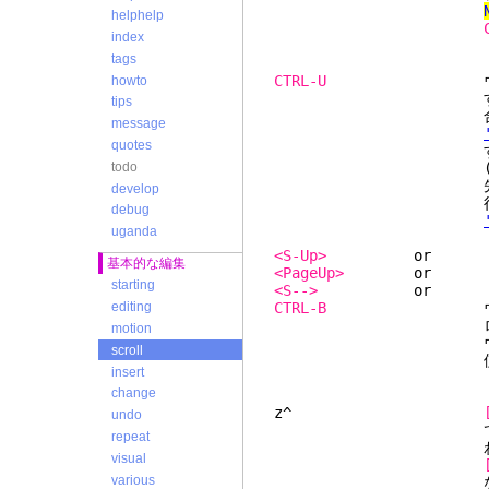
helphelp
index
tags
CTRL-U
ウィンドウをバ
howto
する行
tips
合: スクリー
message
quotes
する。カーソルもフ
todo
(もし可能ならば;
先頭に達した時は違
develop
行にある時は何も
debug
uganda
<S-Up>
基本的な編集
<PageUp>
starting
<S-->
CTRL-B
ウィンドウ
editing
ロールす
motion
ウィンドウが1つ
scroll
使われ
insert
change
z^
undo
て再描画する。カー
repeat
わせられ
visual
various
なるようにスクロー