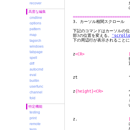
た行を最下行にして
recover
の非空白文字に
高度な編集
========================
cmdline
3. カーソ
options
pattern
下記のコマンドはカーソルの位
map
部)の位置を変える。
'scroll
下の周辺行が表示されることに
tagsrch
windows
tabpage
z
<CR>
spell
行にして再描画する
置かれ
diff
autocmd
eval
zt "
builtin
userfunc
z
{height}<CR>
ウィン
channel
リーンの更新が非常
fold
る。物理的なスクリ
い
特定機能
testing
print
z.
にして再描画する。
remote
かれる
term