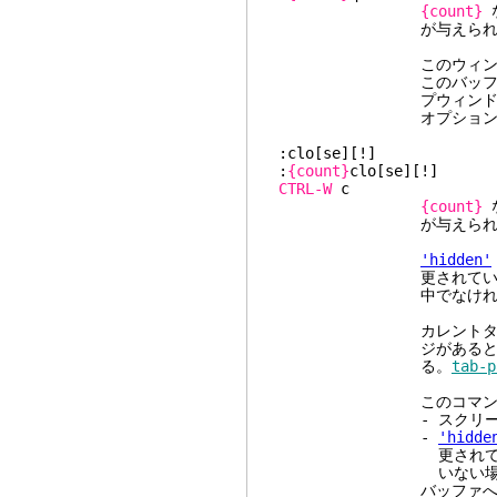
{count}
が与えられた
このウィンドウがバッ
このバッファに対する
プウィンドウを除く)を
オプションがセットさ
:clo[se][!]
:
{count}
clo[se][!]
CTRL-W
{count}
が与えられた
'hidden'
更されていて[!]を使
中でなければ)バッファ
カレントタブペ
ジがあるとき、このコ
る。
tab-p
このコマンドは
- スクリーン上に1
-
'hidde
更されていて、かつ、
いない場
バッファへの変更は保