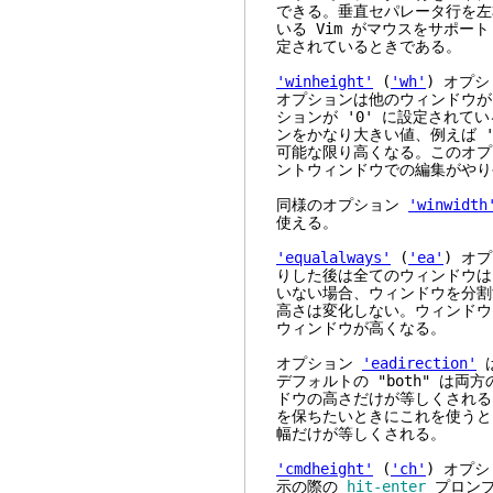
できる。垂直セパレータ行を左
いる Vim がマウスをサポー
定されているときである。
'winheight'
(
'wh'
) オプ
オプションは他のウィンドウが
ションが '0' に設定されて
ンをかなり大きい値、例えば '
可能な限り高くなる。このオプ
ントウィンドウでの編集がやり
同様のオプション
'winwidth
使える。
'equalalways'
(
'ea'
) オ
りした後は全てのウィンドウは
いない場合、ウィンドウを分割
高さは変化しない。ウィンドウ
ウィンドウが高くなる。
オプション
'eadirection'
デフォルトの "both" は両
ドウの高さだけが等しくされる
を保ちたいときにこれを使うとよ
幅だけが等しくされる。
'cmdheight'
(
'ch'
) オプ
示の際の
hit-enter
プロンプ