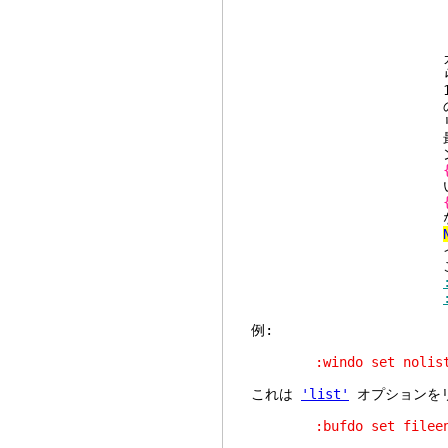
:bn
:{c
et
カレントファイ
られない場合、こ
1つのバッファに対
のバッファに対
リストされていな
最後のバッファ (
ントウィンド
い
ない
イベン
これは各バッファの
例:
:windo set nolist fo
これは
'list'
オプションを
:bufdo set fileenco