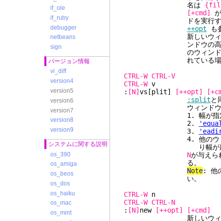
名は
{fil
if_ole
[+cmd]
が
if_ruby
ドを実行す
debugger
++opt
も
新しいウィンド
netbeans
ンドウの高さの半分を
sign
のウィンドウの高さ
れている場合は、他の
バージョン情報
vi_diff
CTRL-W
CTRL-V
version4
CTRL-W
version5
:
[N]
vs[plit]
[++opt]
[+c
:split
と
version6
ウィンドウは水平
version7
1. 幅が指定され
version8
2.
'equa
version9
3.
'eadi
4. 他のウィンドウの
システムに関する説明
り幅が広いもの
os_390
N
が与えら
る。
os_amiga
Note
: 
os_beos
い。
os_dos
os_haiku
CTRL-W
CTRL-W
CTRL-N
os_mac
:
[N]
new
[++opt]
[+cmd]
os_mint
新しいウィンドウを作