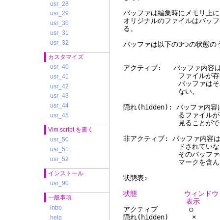
usr_28
バッファは編集時にメモリ上に
usr_29
オリジナルのファイルはバッフ
usr_30
る。
usr_31
usr_32
バッファは以下の3つの状態の
カスタマイズ
usr_40
アクティブ: バッファ内容
ファイルが存在する場合
usr_41
バッファはそれ以降編集
usr_42
ない。
usr_43
usr_44
隠れ(hidden): バッフ
るファイルが存在する場
usr_45
見ることができないが、
Vim script を書く
非アクティブ: バッファ内容
usr_50
ドされていない。ファイ
usr_51
そのバッファのオプシ
usr_52
マークを含んでいる
インストール
状態表:
usr_90
状態 ウィンドウ メ
一般事項
表
intro
アクティブ 
隠れ(hidde
help