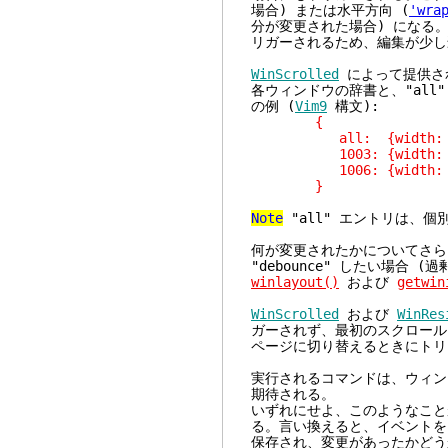
場合) または水平方向 (
'wra
分が変更された場合) になる
リガーされるため、編集が少し
WinScrolled
によって提供さ
各ウィンドウの辞書と、"all
の例 (
Vim9
構文):
{
all: {width: 0, heig
1003: {width: 0, heig
1006: {width: 0, heig
}
Note
"all" エントリは、
何が変更されたかについてさら
"debounce" したい場合
winlayout()
および
getwin
WinScrolled
および
WinRes
ガーされず、最初のスクロール
ページに切り替えるときにトリ
実行されるコマンドは、ウィン
期待される。
いずれにせよ、このようなこと
る。言い換えると、イベントを
保存され、変更があったかどう