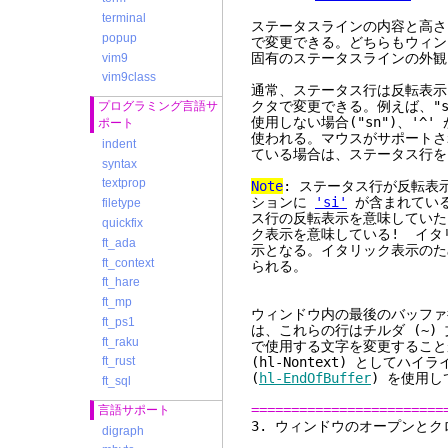
terminal
ステータスラインの内容と高さ
popup
で変更できる。どちらもウィン
固有のステータスラインの外観
vim9
vim9class
通常、ステータス行は反転表
クタで変更できる。例えば、"
プログラミング言語サ
使用しない場合("sn")、'^
ポート
使われる。マウスがサポート
indent
ている場合は、ステータス行を
syntax
textprop
Note
: ステータス行が反転表
ションに
'si'
が含まれているか
filetype
ス行の反転表示を意味してい
quickfix
ク表示を意味している! イタ
ft_ada
示となる。イタリック表示のため
ft_context
られる。
ft_hare
ft_mp
ウィンドウ内の最後のバッファ
ft_ps1
は、これらの行はチルダ (~)
ft_raku
で使用する文字を変更することが
(
hl-Nontext
) としてハイライ
ft_rust
(
hl-EndOfBuffer
) を使用
ft_sql
========================
言語サポート
3. ウィンドウ
digraph