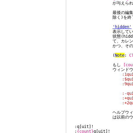
が与えられた
最後の編集ウィンドウ
除く)を終了すると 
'hidden'
表示しているウィンドウ
状態(hidden
て、カレントバッファ
かつ、そのバッファが
(
Note
:
C
もし
[cou
ウィンドウが閉じ
:1quit " 最
:$quit " 最
:9quit " 最
" もし 9 個よ
:-quit " 前
:+quit " 次
:+2quit " 2
ヘルプウィンドウを閉じ
は以前のウィンドウレ
:q[uit]!
:
{count}
q[uit]!