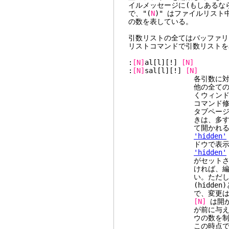
イルメッセージに(もしあるならタ
で、"(
N
)" はファイルリスト
の数を表している。
引数リストの全てはバッファリス
リストコマンドで引数リストを
:
[N]
al[l][!]
[N]
:
[N]
sal[l][!]
[N]
各引数に対して1つの
他の全てのウィンドウ
くウィンドウの最
コマンド修飾
タブページを
きは、多すぎる引数は
て開かれる
'hidden'
ドウで表示されている全て
'hidden'
がセットされている場
ければ、編集中のバッ
い。ただし[!]が与え
(hidden)となる。
で、変更は失わ
[N]
は開か
が前に与えられて
ウの数を制限
この時点では Buf/Win