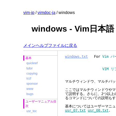
vim-jp
/
vimdoc-ja
/ windows
windows - Vim
メインヘルプファイルに戻る
windows.txt
For
Vim バ
基本
quickref
tutor
VIM リファレンスマニュ
copying
iccf
マルチウィンドウ、マ
sponsor
www
ここではマルチウィンドウやマ
て説明する。さらに、2つ以上
bugs
るコマンドについての説明もす
ユーザーマニュアル目
次
基本についてはユーザーマニュ
usr_07.txt
usr_08.txt
.
usr_toc