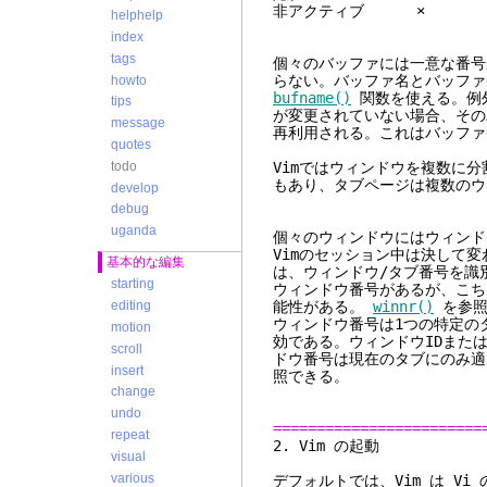
非アクティブ
helphelp
index
tags
個々のバッファには一意な番号
らない。バッファ名とバッファ
howto
bufname()
関数を使える。例外
tips
が変更されていない場合、その
message
再利用される。これはバッファ
quotes
todo
Vimではウィンドウを複数に
もあり、タブページは複数のウ
develop
debug
uganda
個々のウィンドウにはウィンド
Vimのセッション中は決して変
基本的な編集
は、ウィンドウ/タブ番号を識
starting
ウィンドウ番号があるが、こち
能性がある。
winnr()
を参照
editing
ウィンドウ番号は1つの特定の
motion
効である。ウィンドウIDまた
scroll
ドウ番号は現在のタブにのみ適
insert
照できる。
change
undo
========================
repeat
2. V
visual
various
デフォルトでは、Vim は V