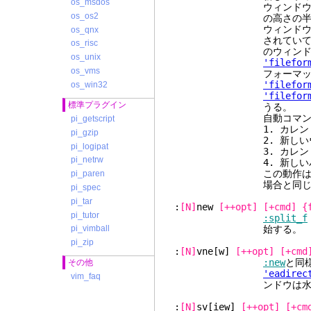
os_msdos
ウィンドウの
os_os2
の高さの半分)。新し
ウィンドウの高さ
os_qnx
されていて
os_risc
のウィンドウの高さ
os_unix
'filefor
os_vms
フォーマットが新し
'filefor
os_win32
'filefor
標準プラグイン
うる。
自動コマンドはこの
pi_getscript
1. カレントウィンドウ
pi_gzip
2. 新しいウィンドウに
pi_logipat
3. カレントバッファに
pi_netrw
4. 新しいバッファに
この動作は、はじめに ":
pi_paren
場合と同じ動作
pi_spec
pi_tar
:
[N]
new
[++opt]
[+cmd]
{
pi_tutor
:split_f
始する。
pi_vimball
pi_zip
:
[N]
vne[w]
[++opt]
[+cmd
:new
と同
その他
'eadirec
vim_faq
ンドウは水平に広
:
[N]
sv[iew]
[++opt]
[+cm