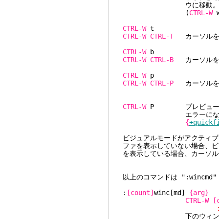
ウに移動。カウン
(
CTRL-W
w
CTRL-W
CTRL-W
CTRL-T
カーソルを一
CTRL-W
CTRL-W
CTRL-B
カーソルを一
CTRL-W
CTRL-W
CTRL-P
カーソルを直
CTRL-W
P プレビューウィ
エラーになる
{
+quickf
ビジュアルモードがアクティブ
ファを表示していない場合、ビ
を表示している場合、カーソル
以上のコマンドは ":wincm
:
[count]
winc[md]
{arg}
CTRL-W
[
:wincm
下のウィンドウに