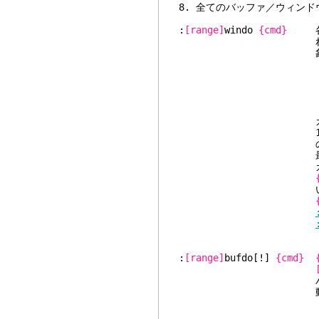
8. 全てのバッファ／ウ
:
[range]
windo
{cmd}
各ウ
れた場合には、指定
象となる。これは次
CTRL
:{c
CTRL
:{c
et
カレントタブペー
1つのウィンドウに
のウィンドウに
最後のウィンドウ 
カレントウィ
い
:
[range]
bufdo[!]
{cmd}
バッファが操作対象
動作をす
:bfi
:{c