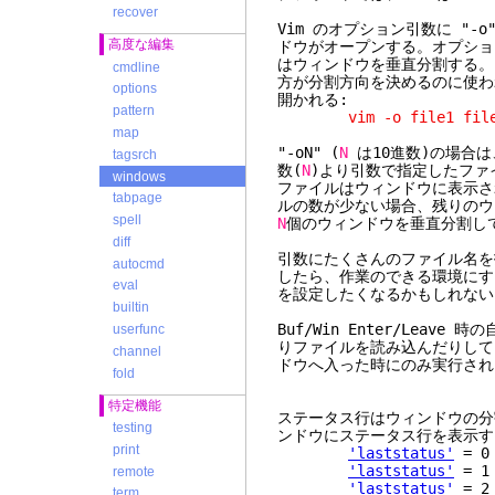
recover
Vim のオプション引数に "-
高度な編集
ドウがオープンする。オプション
はウィンドウを垂直分割する。"
cmdline
方が分割方向を決めるのに使わ
options
開かれる:
pattern
vim -o file1 file2
map
"-oN" (
N
は10進数)の場合は
tagsrch
数(
N
)より引数で指定したファ
windows
ファイルはウィンドウに表示さ
tabpage
ルの数が少ない場合、残りのウィ
spell
N
個のウィンドウを垂直分割し
diff
引数にたくさんのファイル名を
autocmd
したら、作業のできる環境に
eval
を設定したくなるかもしれない
builtin
Buf/Win Enter/Leave 
userfunc
りファイルを読み込んだりして
channel
ドウへ入った時にのみ実行され
fold
特定機能
ステータス行はウィンドウの分
testing
ンドウにステータス行を表示す
print
'laststatus'
= 
'laststatus'
= 
remote
'laststatus'
= 
term