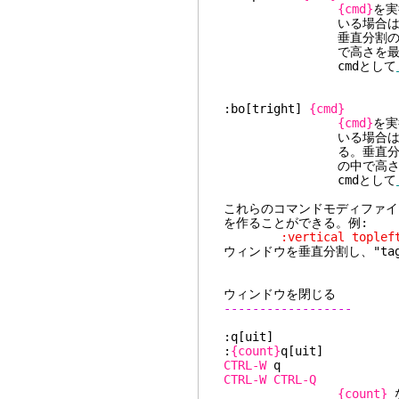
{cmd}
を実
いる場合は、最上段に現
垂直分割のときはウィン
で高さを最大に
cmdとして
:bo[tright]
{cmd}
{cmd}
を実
いる場合は、最下段に現
る。垂直分割のときはウ
の中で高さを最
cmdとして
これらのコマンドモディファイ
を作ることができる。例:
:vertical topleft s
ウィンドウを垂直分割し、"ta
ウィンドウを閉じる
------------------
:q[uit]
:
{count}
q[
CTRL-W
CTRL-W
CTRL-Q
{count}