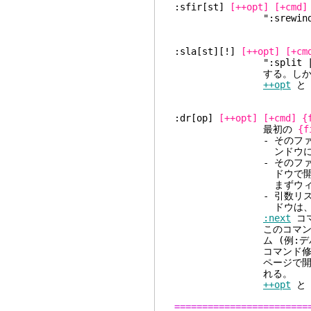
:sfir[st]
[++opt]
[+cmd]
":srewind"
:sla[st][!]
[++opt]
[+cm
":split | las
する。しかし、引数が
++opt
:dr[op]
[++opt]
[+cmd]
{
最初の
{f
- そのファイルがすで
ンドウに移動
- そのファイルがウィ
ドウで開く。カレン
まずウィンドウが
- 引数リストにないウ
ドウは、可能なら
:next
コ
このコマンドの目的は、
ム (例:デバッガ)
コマンド修飾
ページで開かれる。最
れる。
++opt
========================