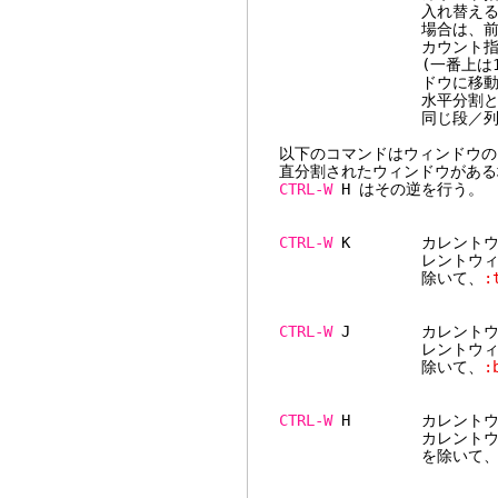
入れ替える。次のウィン
場合は、前(1つ上)
カウント指定有り: 
(一番上は1番目)を入
ドウに移動す
水平分割と垂直分割が
同じ段／列の中だけ
以下のコマンドはウィンドウの
直分割されたウィンドウがある
CTRL-W
H はその逆を行う。
CTRL-W
K カレントウィン
レントウィンドウに適
除いて、
:
CTRL-W
J カレントウィン
レントウィンドウに適
除いて、
:
CTRL-W
H カレントウィン
カレントウィンドウに
を除いて