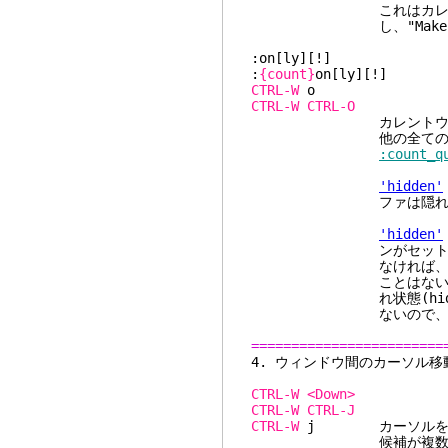
これはカレントバッフ
し、"Makefile
:on[ly][!]
:
{count}
on[ly][!]
CTRL-W
CTRL-W
CTRL-O
カレントウィンドウを
他の全てのウィン
:count_q
'hidden'
ファは隠れ状態(hi
'hidden'
ンがセットされている
なければ、編集中のバ
ことはない。ただし[!
れ状態(hidden)と
ないので、変更は
========================
4. ウィンド
CTRL-W
<Down>
CTRL-W
CTRL-J
CTRL-W
j カーソルをカ
候補が複数ある場合は