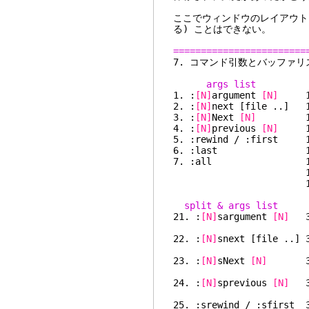
ここでウィンドウのレイアウト
る) ことはできない。
========================
7. コマンド
args list 
1. :
[N]
argument
[N]
11
2. :
[N]
next [file ..] 1
3. :
[N]
Next
[N]
13.
4. :
[N]
previous
[N]
14
5. :rewind / :first
6. :last 16
7. :all 17
18. :unhi
19. 
split & args list 
21. :
[N]
sargument
[N]
31
22. :
[N]
snext [file ..] 
23. :
[N]
sNext
[N]
33.
24. :
[N]
sprevious
[N]
34
25. :srewind / :sfirs