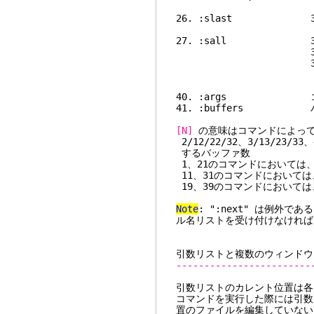
26. :slast 36
27. :sall 3
38. :sunh
39. 
ファ
40. :args コ
41. :buffers 
[N]
の意味はコマンドによっ
2/12/22/32、3/13/23/
するバッファ数
1、21のコマンドにおいては
11、31のコマンドにおいては
19、39のコマンドにおいては
Note
: ":next" は例外
ル名リストを受け付けなければ
引数リストと複数のウィンドウ
------------------------
引数リストのカレント位置は各ウ
コマンドを実行した際には引数
置のファイルを編集していない