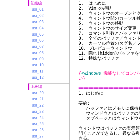
1. 
初級編
2. V
usr_01
3. ウィンドウ
usr_02
4. ウィンド
usr_03
5. ウィ
6. ウィン
usr_04
7. コマンド
usr_05
8. 全てのバッファ／ウ
usr_06
9. カーソル位
usr_07
10. プレ
usr_08
11. 隠れ(hi
12. 
usr_09
usr_10
usr_11
{
+windows
機能なしでコンパ
usr_12
い}
上級編
========================
1. 
usr_20
usr_21
要約:
usr_22
バッファとはメモリに保持し
usr_23
ウィンドウとはバッファの
usr_24
タブページとはウィンドウを
usr_25
ウィンドウはバッファの表示領
usr_26
開くことができるし、異なる複
usr_27
きる。