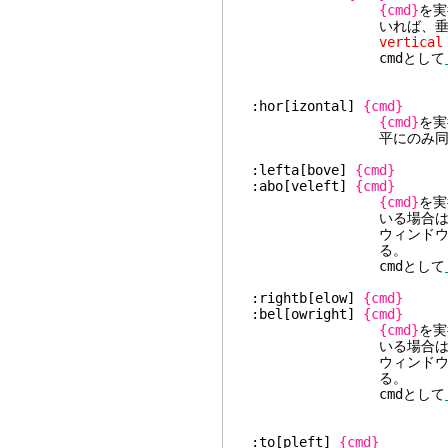
{cmd}
を実
いれば、垂直分
vertical
cmdとして
:hor[izontal]
{cmd}
{cmd}
を
平にのみ同じにする
:lefta[bove]
{cmd}
:abo[veleft]
{cmd}
{cmd}
を実
いる場合は、垂直分割
ウィンドウを出
る。
cmdとして
:rightb[elow]
{cmd}
:bel[owright]
{cmd}
{cmd}
を実
いる場合は、垂直分割
ウィンドウを出
る。
cmdとして
:to[pleft]
{cmd}