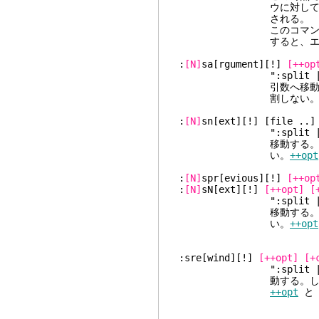
ウに対して実行されな
される。
このコマンドを使用中
すると、エラーが
:
[N]
sa[rgument][!]
[++op
":split | ar
引数へ移動する
割しない
:
[N]
sn[ext]
":split 
移動する。し
い。
++opt
:
[N]
spr[evious][!]
[++op
:
[N]
sN[ext][!]
[++opt]
[
":split 
移動する。し
い。
++opt
:sre[wind][!]
[++opt]
[+
":split | rew
動する。しかし、引数
++opt