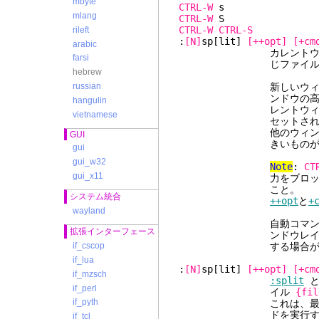
mbyte
CTRL-W
mlang
CTRL-W
CTRL-W
CTRL-S
rileft
:
[N]
sp[lit]
[++opt]
[+cm
arabic
カレントウィンドウを2
farsi
じファイルが表示さ
hebrew
新しいウィンド
russian
ンドウの高さの半分)
hangulin
レントウィンドウの
vietnamese
セットされてい
他のウィンドウの中で
GUI
きいものがあれば、そ
gui
gui_w32
Note
:
CT
gui_x11
力をブロックしてしま
こと。
システム統合
++opt
と
+
wayland
自動コマンドでウィン
拡張インターフェース
ンドウレイアウトを変
する場合があ
if_cscop
if_lua
:
[N]
sp[lit]
[++opt]
[+cm
if_mzsch
:split
と
if_perl
イル
{fil
if_pyth
これは、最初に ":spl
ドを実行するのとほぼ
if_tcl