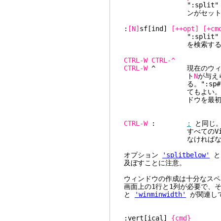
":split" と同
ンがセットさ
:
[N]
sf[ind]
[++opt]
[+cm
":split" と
を検索する
CTRL-W
CTRL-^
CTRL-W
^ 現在のウィンド
ト
N
が与え
る。":sp#" およ
てもよい。このコ
ドウを最初に分割
CTRL-W
:
:
と同じ。
すべてのVimコ
なければならない端末
オプション
'splitbelow'
及ぼすことに注意。
ウィンドウの作成は十分なスペ
画面上の1行と1列が必要で、
と
'winminwidth'
が関連し
:vert[ical]
{cmd}