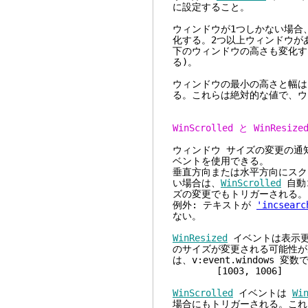
に設定すること。
ウィンドウが1つしかない場合
化する。2つ以上ウィンドウが
下のウィンドウの高さも変化す
る)。
ウィンドウの最小の高さと幅
る。これらは絶対的な値で、ウ
WinScrolled と WinResi
ウィンドウ サイズの変更の通
ベントを使用できる。
垂直方向または水平方向にスク
い場合は、
WinScrolled
自動
ズの変更でもトリガーされる。
例外: テキストが
'incsearc
ない。
WinResized
イベントは表示更
のサイズが変更される可能性が
は、v:event.windows 
[1003, 1006]
WinScrolled
イベントは
Wi
場合にもトリガーされる。これ