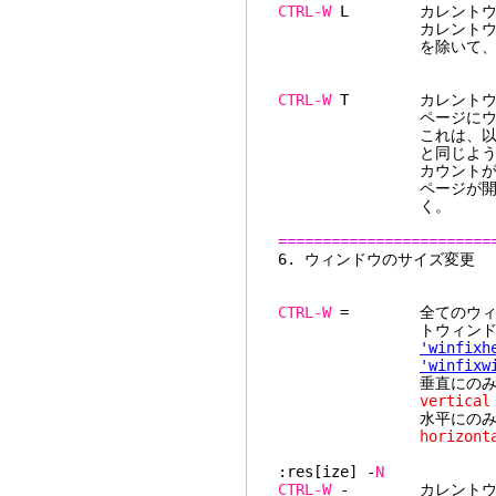
CTRL-W
L カレントウィン
カレントウィンドウに
を除いて
CTRL-W
T カレントウィン
ページにウィンドウが1
これは、以前のウィン
と同じように動
カウントが指定される
ページが開く。指定さ
く。
========================
6. ウィン
CTRL-W
= 全てのウィンド
トウィンドウに
'winfixh
'winfixw
垂直にのみ同じにする
vertical
水平にのみ同じにする
horizont
:res[ize] -
N
CTRL-W
- カレントウィ