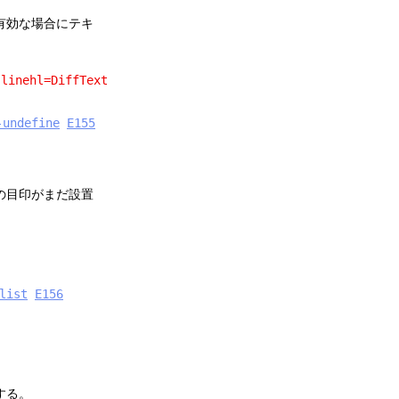
有効な場合にテキ
ehl=DiffText
-undefine
E155
の目印がまだ設置
list
E156
する。