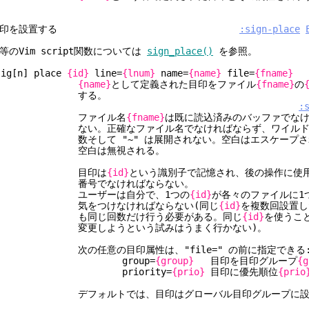
印を設置する
:sign-place
等のVim script関数については
sign_place()
を参照。
sig[n] place
{id}
line=
{lnum}
name=
{name}
file=
{fname}
{name}
として定義された目印をファイル
{fname}
の
する。
:
ファイル名
{fname}
は既に読込済みのバッファでな
ない。正確なファイル名でなければならず、ワイルドカ
数そして "~" は展開されない。空白はエスケープされ
空白は無視される。
目印は
{id}
という識別子で記憶され、後の操作に使
番号でなければならない。
ユーザーは自分で、1つの
{id}
が各々のファイルに1
気をつけなければならない(同じ
{id}
を複数回設置し
も同じ回数だけ行う必要がある。同じ
{id}
を使うこ
変更しようという試みはうまく行かない)。
次の任意の目印属性は、"file=" の前に指定できる
group=
{group}
目印を目印グループ
{g
priority=
{prio}
目印に優先順位
{prio
デフォルトでは、目印はグローバル目印グループに設置