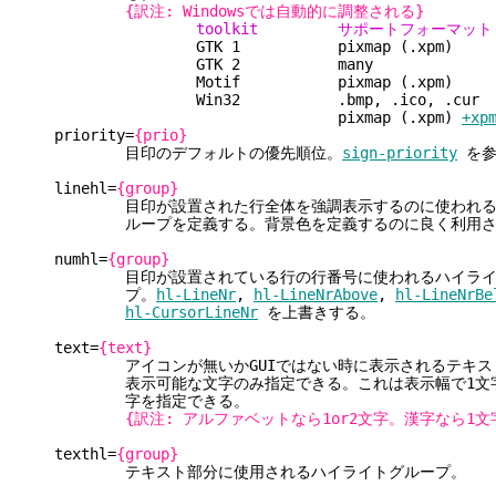
{訳注: Windowsでは自動的に調整される}
toolkit サポートフォーマット
GTK 1 pixmap (.xpm)
GTK 2 many
Motif pixmap (.xpm)
Win32 .bmp, .ico, .cur
pixmap (.xpm)
+xp
priority=
{prio}
目印のデフォルトの優先順位。
sign-priority
を参
linehl=
{group}
目印が設置された行全体を強調表示するのに使われるハ
ループを定義する。背景色を定義するのに良く利用さ
numhl=
{group}
目印が設置されている行の行番号に使われるハイライ
プ。
hl-LineNr
,
hl-LineNrAbove
,
hl-LineNrBe
hl-CursorLineNr
を上書きする。
text=
{text}
アイコンが無いかGUIではない時に表示されるテキスト
表示可能な文字のみ指定できる。これは表示幅で1文字か
字を指定できる。
{訳注: アルファベットなら1or2文字。漢字なら1文
texthl=
{group}
テキスト部分に使用されるハイライトグループ。