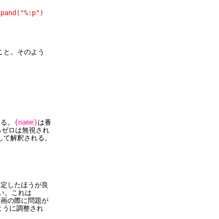
and("%:p")
ること。そのよう
る。
{name}
は番
ロは無視され
して解釈される。
したほうが良
。これは
の際に問題が
うに調整され