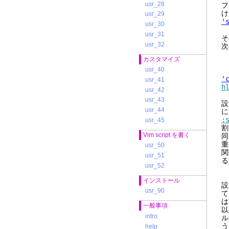
usr_28
フ
け
usr_29
'
usr_30
usr_31
そ
usr_32
次
カスタマイズ
:
usr_40
'
usr_41
h
usr_42
usr_43
設
usr_44
に
:
usr_45
割
Vim script を書く
同
重
usr_50
関
usr_51
る
usr_52
インストール
設
usr_90
て
は
一般事項
以
intro
ル
う
help