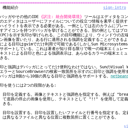
========================================================
1. 機能紹介
sign-intro
バッガやその他のIDE
{訳注: 統合開発環境}
ツールはエディタをコン
のエディタはユーザーにファイルについての役立つ情報を素早く提供す
ハイライトを表示できる必要がある。一例としては左のカラムにブレー
すアイコンを持つデバッガを挙げることができる。別の例としてはプロ
(PC)を示す矢印が挙げられる。この目印機能により、ウィンドウの左
ン画像を置いたり、ある行に適用される強調を定義することができるよ
による目印はgvimでだけ利用で可能である(しかしSun Microsystems
サポートしている。これは著者が知り得る限りで唯一の端末エミュレー
キストによる目印と色による強調表示は、あらゆるカラーの端末エミュ
きる。
印と強調はデバッガにとってだけ便利なわけではない。SunのVisual Wo
エラーとSourceBrowserの検索一致箇所を示すのに目印と強調を使
バッガは8個から10個の異なる目印と強調色をサポートする。
netbean
印を使うには2つの段階がある:
. 目印を定義する。画像とテキストと強調色を指定する。例えば "brea
道路の停止の画像を使用し、テキストとして "!!" を使用して定
きる。
. 目印を設置する。目印を設置したいファイルと行番号を指定する。定
異なるファイルと異なる位置に複数箇所に置くことができる。
s