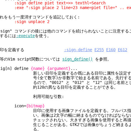
sign define piet text=>> texthl=Search
exe ":sign place 2 line=23 name=piet file=" .. exp
れをもう一度消すコマンドを追記しておく:
sign unplace 2
:sign" コマンドの後には他のコマンドを続けられないことに注意す
するには
:execute
を使う。
印を定義する
:sign-define
E255
E160
E612
等のVim script関数については
sign_define()
を参照。
sig[n] define
{name}
{argument}
...
新しい目印を定義するか既にある目印に属性を設定す
号(全て数字)か非数字で始まる名前である。先行するゼ
ので、"0012" と "012" と "12" は同じ名前と
約120の異なる目印を定義することができる。
利用可能な引数:
icon=
{bitmap}
目印に使用する画像ファイルを定義する。フルパス指定
い。画像は2文字の幅に納まるものでなければならない
チェックされない。大きすぎる画像を使用すると再描画
生じることがある。GTK2では画像がちょうど納まるよ
る。