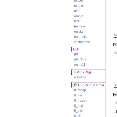
mbyte
mlang
rileft
arabic
farsi
:
hebrew
russian
(
hangulin
vietnamese
同
GUI
:
gui
gui_w32
gui_x11
システム統合
wayland
拡張インターフェース
(
if_cscop
同
if_lua
if_mzsch
:
if_perl
if_pyth
:
if_tcl