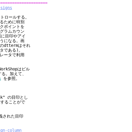
=====================
signs
トロールする。
るために特別
クポイントを
グラムカウン
端に目印やアイ
うになる。画
のdttermはそれ
タである)。
レータで利用
rkShopはビル
用する。加えて、
s
を参照。
k" の目印とし
義することがで
義された目印
ign-column