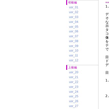
=
初級編
usr_01
usr_02
デ
usr_03
そ
な
usr_04
示
usr_05
タ
usr_06
コ
usr_07
像
usr_08
を
テ
usr_09
で
usr_10
usr_11
目
usr_12
ド
デ
上級編
目
usr_20
usr_21
1
usr_22
て
usr_23
usr_24
2
usr_25
は
usr_26
usr_27