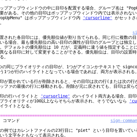
ップアップウィンドウの中に目印を配置する場合、グループ名は "PopU
要がある。その他の目印はポップアップウィンドウ内では表示されない
PopUpMenu" はポップアップウィンドウ内
'cursorline'
がセットさ
。
s
置された各目印には、優先順位値が割り当てられる。同じ行に複数の目
いる場合、最も優先順位の高い目印の属性が目印のグループとは独立し
。デフォルトの優先順位は 10 だが、定義時に違う値を指定すること
異なる目印に対して変更することができる。優先順位は、目印の設置時
る。
つの同じプライオリティの目印が、1つがアイコンかテキストで signcol
う1つが行のハイライトとなっている場合であれば、両方が表示される
印が置かれている行が削除されると、その目印は次の行(または次の行
ッファの最後の行)に移動される。削除が元に戻されても、目印は戻ら
印の行ハイライトと
'cursorline'
のハイライト両方ある場合、目印
プライオリティが100以上ならそちらが表示され、そうでないなら
'cu
イライトとなる。
========================================================
2. コマンド
sign-comma
の例ではカレントファイルの23行目に "piet" という目印を置いている
いう文字をともなって表示される。