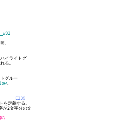
m_w32
照。
イライトグ
れる。
トグルー
low
,
E239
を定義する。
2文字分の文
字}