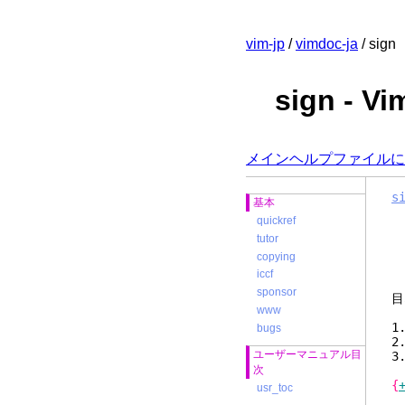
vim-jp
/
vimdoc-ja
/ sign
sign -
メインヘルプファイルに
s
基本
quickref
tutor
copying
iccf
sponsor
www
bugs
ユーザーマニュアル目
次
{
usr_toc