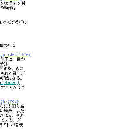
分のカラムを付
の動作は
を設定するには
が使われる
ign-identifier
識別子は、目印
子は、
置するときに
置された目印が
可能になる。
n_place()
出すことができ
ign-group
らにも割り当
い場合、また
される。それ
意である。グ
自の目印を使