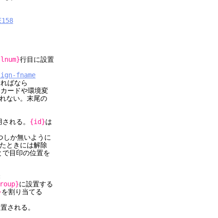
E158
{lnum}
行目に設置
sign-fname
ければなら
ードや環境変
ない。末尾の
用される。
{id}
は
つしか無いように
たときには解除
とで目印の位置を
:
roup}
に設置する
}
を割り当てる
される。