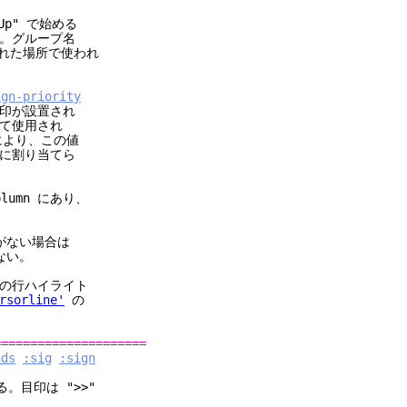
p" で始める
。グループ名
れた場所で使われ
ign-priority
印が設置され
て使用され
により、この値
に割り当てら
umn にあり、
。
がない場合は
ない。
の行ハイライト
rsorline'
の
=====================
nds
:sig
:sign
。目印は ">>"