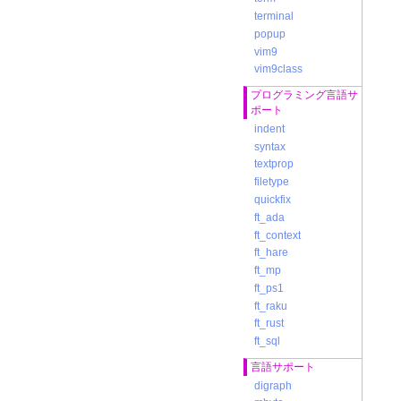
terminal
popup
vim9
vim9class
プログラミング言語サ
ポート
indent
syntax
textprop
filetype
quickfix
ft_ada
ft_context
ft_hare
ft_mp
ft_ps1
ft_raku
ft_rust
ft_sql
言語サポート
digraph