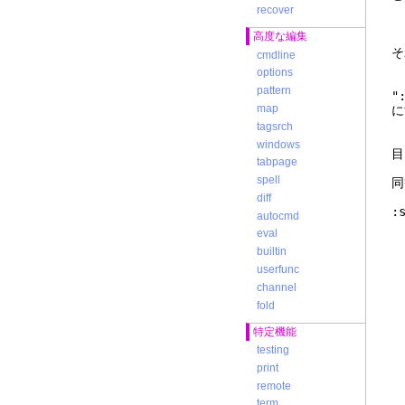
:
recover
:
高度な編集
そ
cmdline
:
options
pattern
"
map
に
tagsrch
windows
目
tabpage
spell
同
diff
:
autocmd
eval
builtin
る
userfunc
channel
fold
特定機能
testing
print
remote
term