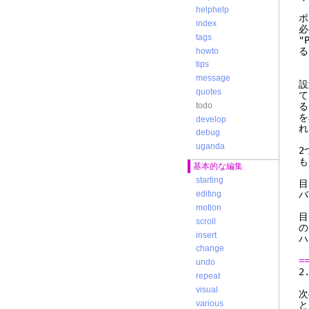
helphelp
ポ
index
必
tags
"
る
howto
tips
message
設
quotes
て
todo
る
を
develop
れ
debug
uganda
2
も
基本的な編集
starting
目
バ
editing
motion
目
scroll
の
insert
ハ
change
=
undo
repeat
visual
次
various
と