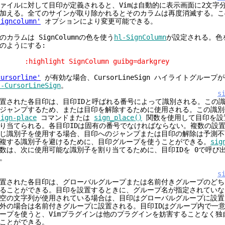
ァイルに対して目印が定義されると、Vimは自動的に表示画面に2文字
加える。全てのサインが取り除かれるとそのカラムは再度消滅する。こ
signcolumn'
オプションにより変更可能できる。
のカラムは SignColumnの色を使う
hl-SignColumn
が設定される。色
のようにする:
highlight SignColumn guibg=darkgrey
cursorline'
が有効な場合、CursorLineSign ハイライトグループ
l-CursorLineSign
。
s
置された各目印は、目印IDと呼ばれる番号によって識別される。この
ジャンプするため、または目印を解除するために使用される。この識別
sign-place
コマンドまたは
sign_place()
関数を使用して目印を設
り当てられる。各目印IDは固有の番号でなければならない。複数の設
じ識別子を使用する場合、目印へのジャンプまたは目印の解除は予測不
複する識別子を避けるために、目印グループを使うことができる。
sig
数は、次に使用可能な識別子を割り当てるために、目印IDを 0で呼び
。
s
置された各目印は、グローバルグループまたは名前付きグループのどち
ることができる。目印を設置するときに、グループ名が指定されていな
空の文字列が使用されている場合は、目印はグローバルグループに設置
外の場合は名前付きグループに設置される。目印IDはグループ内で一
ープを使うと、Vimプラグインは他のプラグインを妨害することなく独
ことができる。