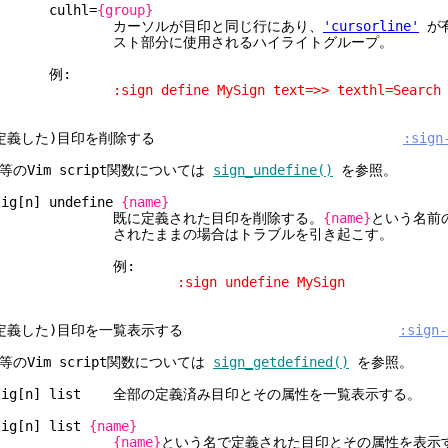
culhl=
{group}
カーソルが目印と同じ行にあり、
'cursorline'
が
スト部分に使用されるハイライトグループ。
例:
sign define MySign text=>> texthl=Search lin
定義した)目印を削除する
:sign
等のVim script関数については
sign_undefine()
を参照。
sig[n] undefine
{name}
既に定義された目印を削除する。
{name}
という名前
されたままの場合はトラブルを引き起こす。
例:
:sign undefine MySign
定義した)目印を一覧表示する
:sign-
等のVim script関数については
sign_getdefined()
を参照。
sig[n] list 全部の定義済み目印とその属性を一覧表示する。
sig[n] list
{name}
{name}
という名で定義された目印とその属性を表示