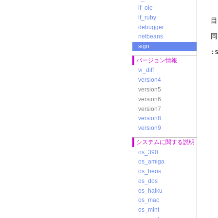
if_ole
if_ruby
目
debugger
同
netbeans
sign
:
バージョン情報
vi_diff
version4
version5
version6
version7
version8
version9
システムに関する説明
os_390
os_amiga
os_beos
os_dos
os_haiku
os_mac
os_mint