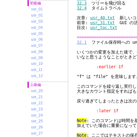
32.3
ツリーを飛び回る
初級編
32.4
タイムトラベル
usr_01
usr_02
次章:
usr_40.txt
新しいコ
usr_03
前章:
usr_31.txt
GUI の
目次:
usr_toc.txt
usr_04
usr_05
========================
usr_06
32.1
ファイル保存時への un
usr_07
usr_08
いくつかの変更を加えた後で、
いなと思うようなことがときど
usr_09
usr_10
:earlier 1f
usr_11
usr_12
"f" は "file" を意味しま
上級編
このコマンドを繰り返し実行し
大きなカウント指定をすればも
usr_20
usr_21
戻り過ぎてしまったときは次の
usr_22
usr_23
:later 1f
usr_24
Note
: このコマンドは時間を
usr_25
加えていた場合に重要になって
usr_26
usr_27
Note
: ここではテキストの保