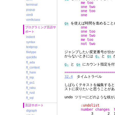
me too
terminal
one two
popup
one too
one
vim9
vim9class
g+
を使えば時間を進めること
one
プログラミング言語サ
one too
ポート
one two
indent
me too
syntax
not two
textprop
ジャンプしたい変更番号が分
filetype
からないときには
g-
と
g+
quickfix
ft_ada
g-
と
g+
にカウント指定を付
ft_context
========================
ft_hare
32.4
タイムトラベル
ft_mp
ft_ps1
しばらくテキストを編集すると
ft_raku
ストに戻りたいと思うことがあ
ft_rust
undo ツリーにどのような枝
ft_sql
:undolist
言語サポート
number changes 
digraph
3 2 16 seco