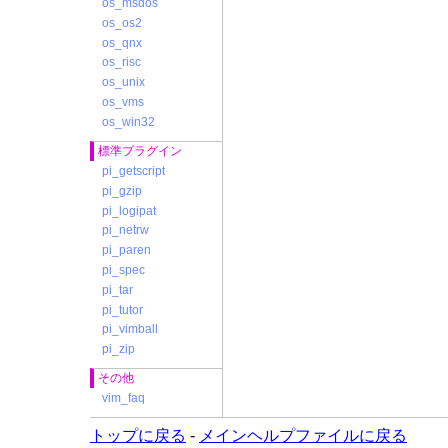
os_msdos
os_os2
os_qnx
os_risc
os_unix
os_vms
os_win32
標準プラグイン
pi_getscript
pi_gzip
pi_logipat
pi_netrw
pi_paren
pi_spec
pi_tar
pi_tutor
pi_vimball
pi_zip
その他
vim_faq
トップに戻る
-
メインヘルプファイルに戻る