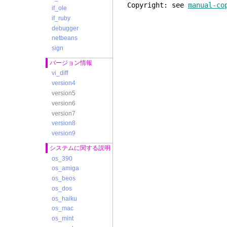
Copyright: see
manual-co
if_ole
if_ruby
debugger
netbeans
sign
バージョン情報
vi_diff
version4
version5
version6
version7
version8
version9
システムに関する説明
os_390
os_amiga
os_beos
os_dos
os_haiku
os_mac
os_mint