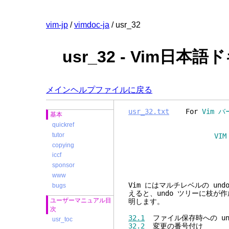
vim-jp
/
vimdoc-ja
/ usr_32
usr_32 - Vim日本
メインヘルプファイルに戻る
usr_32.txt
For
Vim バ
基本
quickref
tutor
VIM ユーザーマニュア
copying
iccf
undo
sponsor
www
Vim にはマルチレベルの un
bugs
えると、undo ツリーに枝
ユーザーマニュアル目
明します。
次
32.1
ファイル保存時への un
usr_toc
32.2
変更の番号付け