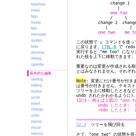
change 1
helphelp
|
index
one too
tags
/ \
change 2 change
howto
| |
tips
one two me t
message
quotes
この状態で
u
コマンドを使って 
todo
に戻ります。
CTRL-R
で red
実行すると "me too" にな
develop
れた枝を上下に移動できます。
debug
uganda
重要なのは変更が作成される順番で
とはみなされません。それぞれ
基本的な編集
starting
Note
: 変更にだけ番号が付き
は番号が付きません。テキスト
editing
ツリーを上に移動したときなど
motion
undo されたかわかるように)
scroll
{訳注: 例えば上図の "one t
insert
undo したとき: 
change
redo したとき: 1 
undo
========================
repeat
32.3
ツリーを飛び回る
visual
various
さて、"one two" の状