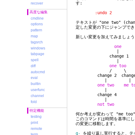
す:
recover
高度な編集
:undo 2
cmdline
テキストが "one two" (ch
options
定した変更の下にジャンプでき
pattern
map
新しい変更を加えてみましょう。"
tagsrch
one
windows
|
tabpage
change 1
spell
|
one too
diff
/ \
autocmd
change 2 change
eval
| |
builtin
one two me t
|
userfunc
change 4
channel
|
fold
not two
特定機能
何か考えが変わって "me to
testing
このコマンドは時間を基準にし
print
の変更に移動します。
remote
g-
を繰り返し実行すると、テ
term