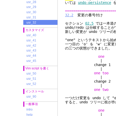
usr_28
いては
undo-persistence
を
usr_29
========================
usr_30
32.2
変更の番号付け
usr_31
usr_32
セクション
02.5
では一本道の 
undo/redo は分岐するこ
カスタマイズ
新しい変更が undo ツリー
usr_40
"one" というテキストから始
usr_41
一つ目の 'o' を 'w' に
usr_42
の三つの状態ができました。
usr_43
usr_44
one
|
usr_45
change 1
Vim script を書く
|
one too
usr_50
|
usr_51
change 2
usr_52
|
one two
インストール
usr_90
一つだけ変更を undo して "o
すると、undo ツリーに枝が
一般事項
intro
one
|
help