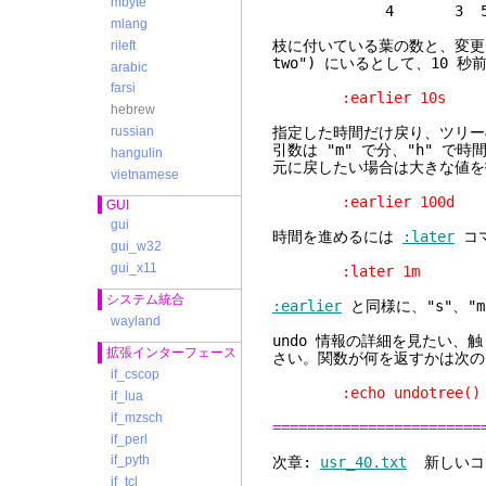
mbyte
4 3 5 secon
mlang
枝に付いている葉の数と、変更され
rileft
two") にいるとして、10 
arabic
farsi
:earlier 10s
hebrew
指定した時間だけ戻り、ツリー
russian
引数は "m" で分、"h" で
hangulin
元に戻したい場合は大きな値を
vietnamese
:earlier 100d
GUI
gui
時間を進めるには
:later
コマ
gui_w32
gui_x11
:later 1m
システム統合
:earlier
と同様に、"s"、"m
wayland
undo 情報の詳細を見たい
拡張インターフェース
さい。関数が何を返すかは次の
if_cscop
:echo undotree()
if_lua
if_mzsch
========================
if_perl
if_pyth
次章:
usr_40.txt
新しいコ
if_tcl