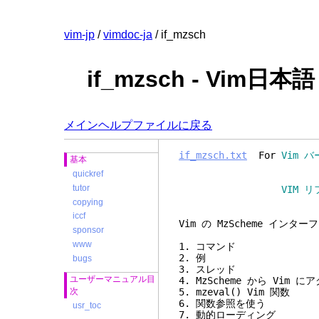
vim-jp
/
vimdoc-ja
/ if_mzsch
if_mzsch - Vim
メインヘルプファイルに戻る
if_mzsch.txt
For
Vim バ
基本
quickref
tutor
VIM リファレンスマニ
copying
iccf
Vim の MzSc
sponsor
www
1. コ
2.
bugs
3. ス
ユーザーマニュアル目
4. MzScheme から V
次
5. mzeval()
6. 関数参
usr_toc
7. 動的ロー