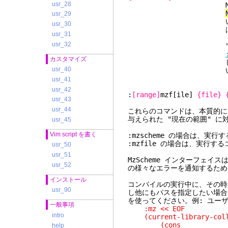
usr_28
MzScheme
usr_29
いないとこのコマン
usr_30
usr_31
usr_32
"<<" 
カスタマイズ
じます。詳細
usr_40
い
usr_41
usr_42
:
[range]
mzf[ile]
{file}
usr_43
usr_44
これらのコマンドは、本質的には
与えられた "現在の範囲" に
usr_45
Vim script を書く
:mzscheme の場合は、
:mzfile の場合は、実行
usr_50
usr_51
MzScheme インターフェイス
usr_52
の様々なエラーを通知するため
インストール
コンパイルの実行中に、その時点
usr_90
し他にもパスを指定したい場合は、パラメ
を使ってください。例: ユー
一般事項
:mz << EOF
intro
(current-library-coll
(cons
help