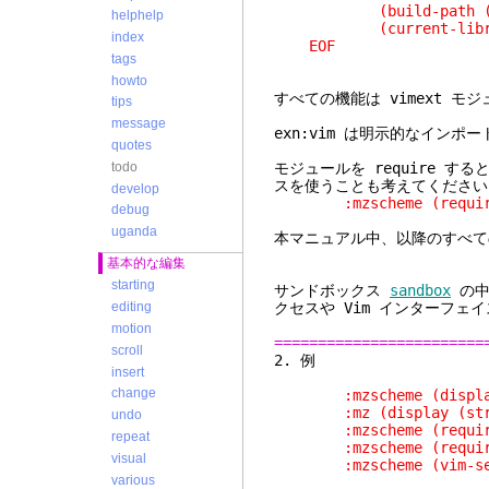
(build-path (find-sy
helphelp
(current-library-c
index
EOF
tags
howto
すべての機能は vimext 
tips
message
exn:vim は明示的なイン
quotes
todo
モジュールを require す
スを使うことも考えてください
develop
:mzscheme (require (
debug
uganda
本マニュアル中、以降のすべて
基本的な編集
starting
サンドボックス
sandbox
の中
クセスや Vim インターフ
editing
motion
========================
scroll
2
insert
change
:mzscheme (display
:mz (display (string-
undo
:mzscheme (require (p
repeat
:mzscheme (require (p
visual
:mzscheme (vim-set-bu
various