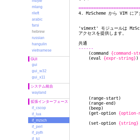
mbyte
mlang
========================
4. MzScheme
rileft
arabic
farsi
'vimext'
モジュールは MzS
hebrew
アクセスを提供します。
russian
共通
hangulin
------
vietnamese
(command
{command-st
(eval
{expr-string}
GUI
ジェクトに変
gui
Scheme
gui_w32
はハッシュテ
gui_x11
は関数に
システム統合
るので、呼び出
wayland
てくだ
(range-start
拡張インターフェース
(range-en
(beep) 
if_cscop
(get-option
{option-
if_lua
バルな)オプ
if_mzsch
(set-option
{string}
if_perl
Vim のオ
if_pyth
はオプション設定形
optname+=
if_tcl