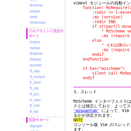
vimext モジュールの自動イ
terminal
function! MzRequire(
popup
:redir => l:mzver
:mz (version)
vim9
:redir END
vim9class
if strpart(l:mzversi
" MzScheme versi
プログラミング言語サ
:mz (require (pref
ポート
else
indent
" それ以降のバー
syntax
:mz (require (pref
textprop
endif
endfunction
filetype
quickfix
if has("mzscheme")
ft_ada
silent call MzRequ
ft_context
endif
ft_hare
========================
ft_mp
3. 
ft_ps1
ft_raku
MzScheme インターフェイ
ドとは独立しており、よってス
ft_rust
'mzquantum'
によって、Vim 
ft_sql
るかが決定されます。
NOTE
言語サポート
コンソール版 Vim のスレッ
digraph
ます。