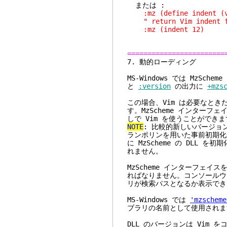
または :
:mz (define indent (vi
" return Vim indent f
:mz (indent 12)
========================
7. 動的
MS-Windows では MzS
と
:version
の出力に
+mzs
この場合、Vim は必要なときだ
す。MzScheme インターフ
しで Vim を使うことができ
NOTE
: 比較的新しいバージョンの M
ランポリンを用いた事前初期化
に MzScheme の DLL 
れません。
MzScheme インターフェイス
ればなりません。コンソールウィ
リが検索パスとなるか表示でき
MS-Windows では
'mzscheme
ブラリの名前として使用されま
DLL のバージョンは Vim 