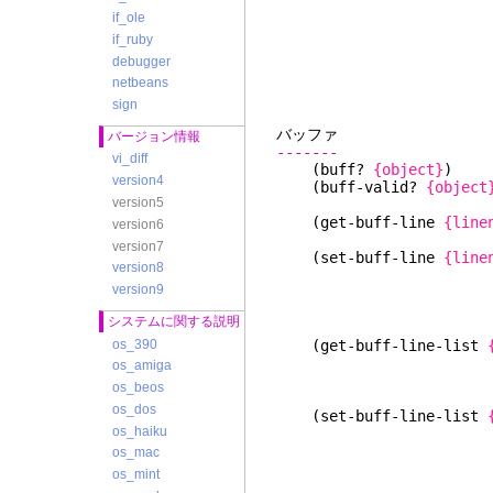
なら
if_ole
指定した場合
if_ruby
ウにローカル
debugger
'glob
netbeans
る
sign
バ
バージョン情報
-------
vi_diff
(buff?
{object}
) 
version4
(buff-valid?
{object
version5
(実際に Vi
(get-buff-line
{line
version6
バッファか
version7
(set-buff-line
{line
version8
バッ
version9
る
引
システムに関する説明
はカレントバ
os_390
(get-buff-line-list
バッファ内の
os_amiga
os_beos
os_dos
(set-buff-line-list
os_haiku
バッファに行
os_mac
その行は削除
os_mint