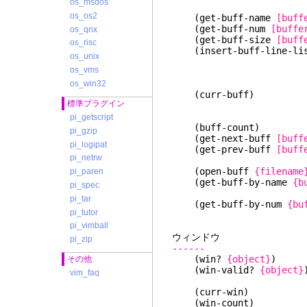
os_msdos
の行は削
os_os2
(get-buff-name
[buff
(get-buff-num
[buffe
os_qnx
(get-buff-size
[buff
os_risc
(insert-buff-line-li
os_unix
os_vms
入さ
os_win32
(curr-buff)
標準プラグイン
バッファを変更す
ターフェイ
pi_getscript
(buff-coun
pi_gzip
(get-next-buff
[buff
pi_logipat
(get-prev-buff
[buff
pi_netrw
ないときは
(open-buff
{filename
pi_paren
(get-buff-by-name
{b
pi_spec
取得する。見つ
pi_tar
(get-buff-by-num
{bu
pi_tutor
を取得する。見
pi_vimball
ウィ
pi_zip
------
(win?
{object}
) 
その他
(win-valid?
{object}
vim_faq
(実際に Vim
(curr-win) 
(win-count