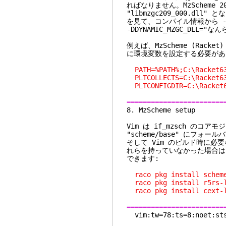
ればなりません。MzScheme 209
"libmzgc209_000.dll
を見て、コンパイル情報から -DDY
-DDYNAMIC_MZGC_DLL=
例えば、MzScheme (Rack
に環境変数を設定する必要があ
PATH=%PATH%;C:\Racket6
PLTCOLLECTS=C:\Racket63
PLTCONFIGDIR=C:\Racket
========================
8. MzSch
Vim は if_mzsch のコア
"scheme/base" にフォ
そして Vim のビルド時に必要な 
れらを持っていなかった場合は M
できます:
raco pkg install sche
raco pkg install r5
raco pkg install cex
========================
vim:tw=78:ts=8:noet:sts