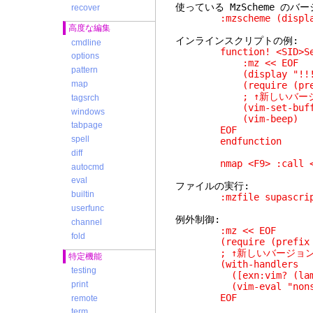
使っている MzScheme のバ
recover
:mzscheme (display 
高度な編集
インラインスクリプトの例:
cmdline
function! <SID>SetF
options
:mz << EOF
pattern
(display "!!!
map
(require (prefix 
; ↑新しいバージョンでは (re
tagsrch
(vim-set-buff-line
windows
(vim-beep)
tabpage
EOF
spell
endfunction
diff
nmap <F9> :call <SID
autocmd
eval
ファイルの実行:
builtin
:mzfile supascript
userfunc
例外制御:
channel
:mz << EOF
fold
(require (prefix vi
; ↑新しいバージョンでは (req
特定機能
(with-handlers
testing
([exn:vim? (lambda (
print
(vim-eval "nonsens
EOF
remote
term