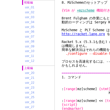
8. MzScheme
初級編
usr_01
{Vim が
+mzscheme
機能付き
usr_02
usr_03
Brent Fulgham の作業に
動的ローディングは Sergey 
usr_04
usr_05
MzScheme と PLT Sch
usr_06
http://racket-lang.org
を
usr_07
usr_08
Racket 5.x (5.3.1も含む
は機能しません。
usr_09
簡単な解決法はそれらの機能を無
usr_10
./configure --disable-f
usr_11
usr_12
プロセスを高速化するには、--disa
かもしれません。
上級編
========================
usr_20
1. 
usr_21
usr_22
usr_23
:
[range]
mz[scheme]
{stmt
usr_24
MzScheme
usr_25
:
[range]
mz[scheme] <<
[t
usr_26
{script}
usr_27
{endmarker}