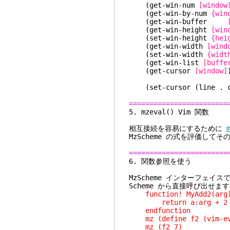
(get-win-num
[window
(get-win-by-num
{win
(get-win-buffer
(get-win-height
[win
(set-win-height
{hei
(get-win-width
[wind
(set-win-width
{widt
(get-win-list
[buffe
(get-cursor
[window]
(linenr .
(set-cursor (line . 
========================
5. mzev
相互接続を容易にするために
MzScheme の式を評価してそ
========================
6. 関
MzScheme インターフェイス
Scheme から直接呼び出せま
function! MyAdd2(arg
return a:arg + 2
endfunction
mz (define f2 (vim-eva
mz (f2 7)