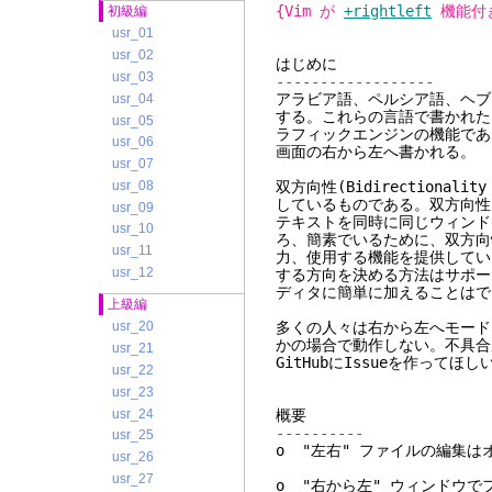
{Vim が
+rightleft
機能付
初級編
usr_01
usr_02
はじめに
usr_03
------------------
アラビア語、ペルシア語、ヘブ
usr_04
する。これらの言語で書かれた
usr_05
ラフィックエンジンの機能である
usr_06
画面の右から左へ書かれる。
usr_07
usr_08
双方向性(Bidirectional
しているものである。双方向性は
usr_09
テキストを同時に同じウィンド
usr_10
ろ、簡素でいるために、双方向
usr_11
力、使用する機能を提供してい
usr_12
する方向を決める方法はサポー
ディタに簡単に加えることはでき
上級編
多くの人々は右から左へモード
usr_20
かの場合で動作しない。不具合
usr_21
GitHubにIssueを作ってほし
usr_22
usr_23
usr_24
概要
----------
usr_25
o "左右" ファイルの編集は
usr_26
usr_27
o "右から左" ウィンドウ