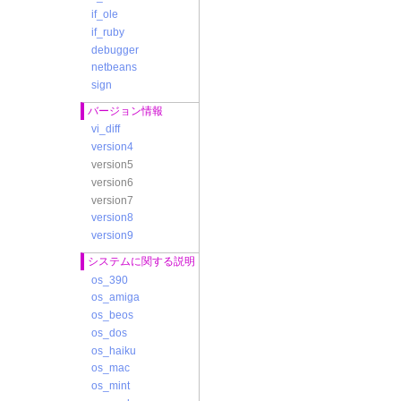
if_ole
if_ruby
debugger
netbeans
sign
バージョン情報
vi_diff
version4
version5
version6
version7
version8
version9
システムに関する説明
os_390
os_amiga
os_beos
os_dos
os_haiku
os_mac
os_mint