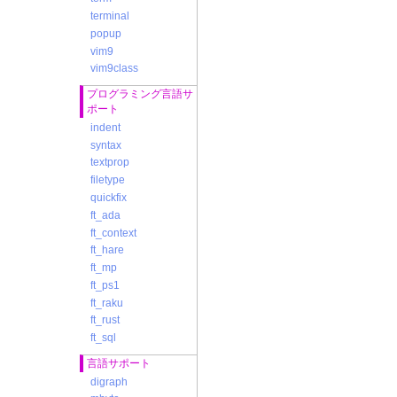
terminal
popup
vim9
vim9class
プログラミング言語サ
ポート
indent
syntax
textprop
filetype
quickfix
ft_ada
ft_context
ft_hare
ft_mp
ft_ps1
ft_raku
ft_rust
ft_sql
言語サポート
digraph