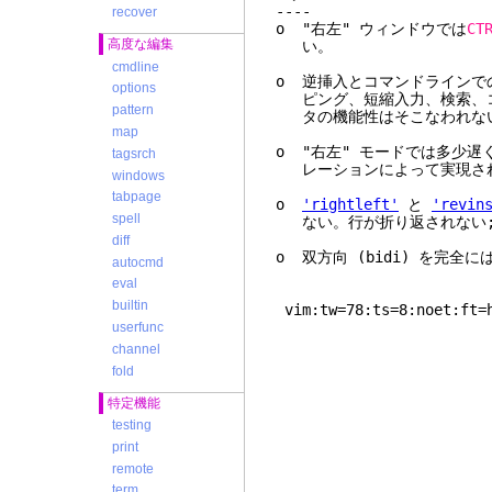
----
recover
o "右左" ウィンドウでは
CT
高度な編集
い。
cmdline
o 逆挿入とコマンドラインで
options
ピング、短縮入力、検索、コマ
pattern
タの機能性はそこなわれな
map
o "右左" モードでは多少遅
tagsrch
レーションによって実現さ
windows
tabpage
o
'rightleft'
と
'revin
spell
ない。行が折り返されない;
diff
o 双方向 (bidi) を完全
autocmd
eval
builtin
vim:tw=78:ts=8:noet:ft=
userfunc
channel
fold
特定機能
testing
print
remote
term