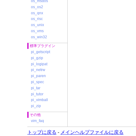
os_msdos
os_os2
os_qnx
os_risc
os_unix
os_vms
os_win32
標準プラグイン
pi_getscript
pi_gzip
pi_logipat
pi_netrw
pi_paren
pi_spec
pi_tar
pi_tutor
pi_vimball
pi_zip
その他
vim_faq
トップに戻る
-
メインヘルプファイルに戻る