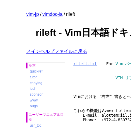
vim-jp
/
vimdoc-ja
/ rileft
rileft - Vim日本語
メインヘルプファイルに戻る
rileft.txt
For
Vim バ
基本
quickref
tutor
VIM リファレンスマニ
updated 
copying
iccf
sponsor
Vimにおける "右
www
bugs
これらの機能はAvner Lott
ユーザーマニュアル目
E-mail: alottem@iil.i
次
Phone: +972-4-83073
usr_toc