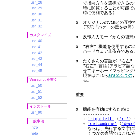
usr_28
で指向方向を選択できるので、
時に閲覧することが可能であ
usr_29
時に便利である)
usr_30
usr_31
o オリジナルのVimとの互換
usr_32
(下記「バグ」の章を参照)
カスタマイズ
o 反転入力モードからの復帰
usr_40
o "右左" 機能を使用するの
usr_41
ハードウェア非依存である
usr_42
usr_43
o たくさんの言語が "右左
usr_44
"右左" 言語(アラビア語な
せてキーボードマッピングを
usr_45
現在はこれら
arabic.txt
Vim script を書く
る。
usr_50
usr_51
重要
usr_52
--------------
インストール
o 機能を有効にするために
usr_90
-----------
+
'rightleft'
(
'rl'
)
一般事項
+
'delcombine'
(
'deco
intro
ならば、先行する文字に重ね
くつかの言語ではこれが必
help