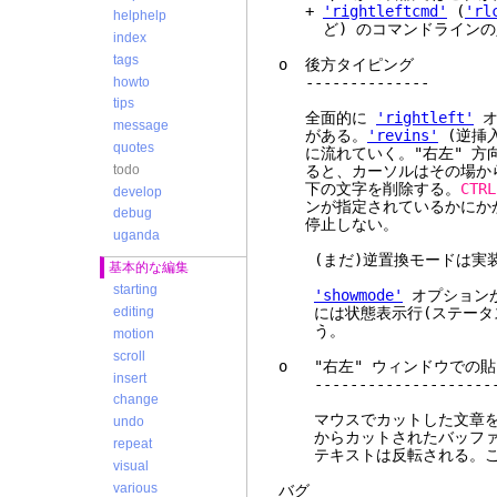
+
'rightleftcmd'
(
'rl
helphelp
ど) のコマンドラインの
index
tags
o 後
--------------
howto
tips
全面的に
'rightleft'
オ
message
がある。
'revins'
(逆挿
quotes
に流れていく。"右左" 方
todo
ると、カーソルはその場から
下の文字を削除する。
CTRL
develop
ンが指定されているかにか
debug
停止しない。
uganda
(まだ)逆置換モードは実装
基本的な編集
starting
'showmode'
オプション
には状態表示行(ステータスライン)
editing
う。
motion
scroll
o "右左" ウィンドウでの
insert
---------------------
change
マウスでカットした文章を "
undo
からカットされたバッファの
repeat
テキストは反転される。こ
visual
various
バグ