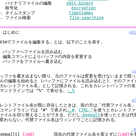
8. バイナリファイルの編集
edit-binary
9. 暗号化
encryption
10. タイムスタンプ
timestamps
11. ファイル検索
file-searching
========================================================
1. はじめに
ed
Vimでファイルを編集する」とは、以下のことを表す。
. バッファへファイルを読み込む
. 編集コマンドによりバッファの内容を変更する
. バッファをファイルへ書き込む
c
ッファを書き込まない限り、元のファイルは変更を受けないままで残っ
ルの編集を始めると (バッファにファイルを読み込むと)、そのファイ
カレントファイル名」として記憶される。これをカレントバッファの名
マンドラインでは "%" で表せる。
:_%
a
レントファイル名が既に存在したときは、前の方は「代替ファイル名」
コマンドラインでは "#" で表され
:_#
、
CTRL-^
を使うとカレントファ
ァイルを切り替えることができる。ただし
:keepalt
を使ったときは代
変わらない。代替ファイル名はウィンドウごとに記憶される。
:
keepa[lt]
{cmd}
現在の代替ファイル名を変えずに
{cmd}
を