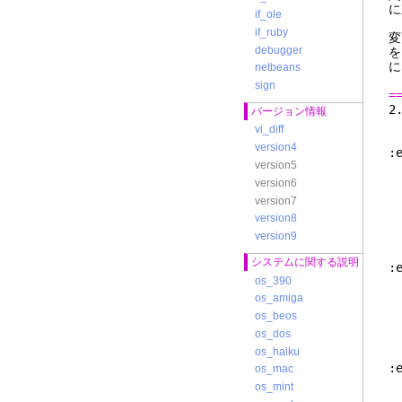
に
if_ole
if_ruby
変
debugger
を
に
netbeans
sign
=
バージョン情報
vi_diff
version4
:
version5
version6
version7
version8
version9
システムに関する説明
:
os_390
os_amiga
os_beos
os_dos
os_haiku
:
os_mac
os_mint