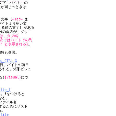
、バイト、の
じのときは
字 (
<Tab>
ま
トより多い文
超える値の文字) がある
両方が、ダッ
えば、タブ幅
> の次ではバイトでの列
" と表示される}
。
数も参照。
_g_CTRL-G
、行、バイトの項目
。矩形ビジュ
(
{Visual}
につ
file_f
。!をつけると
なる。
イル名
するためにリスト
。
0file