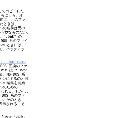
集してコピーした
ちらにしろ、オ
る前に、元のファ
たときは、こ
ルの名前は元の
いう妙なものだが、
.bak" の
-DOS 系のファイ
ンのときには、
で、バックアッ
uto-shortname
DOS 互換のファ
は ".swp"
S-DOS 系
オンにするのと同
の編集を開始
のための
われる。しかし、
OS 系のファ
。そのとき
示される。そ
 と表示される。