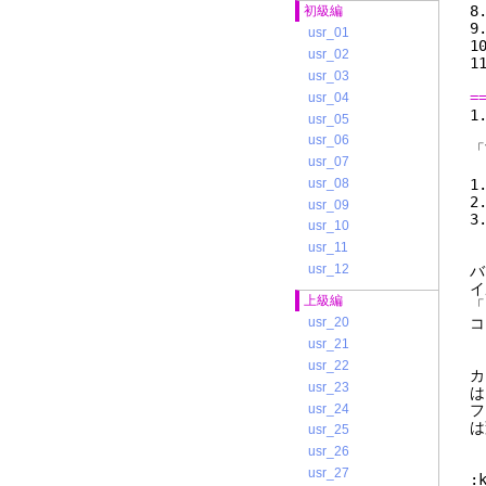
初級編
usr_01
usr_02
usr_03
=
usr_04
usr_05
usr_06
「
usr_07
usr_08
1
2
usr_09
3
usr_10
usr_11
usr_12
バ
イ
上級編
「
コ
usr_20
usr_21
usr_22
カ
usr_23
は
usr_24
フ
は
usr_25
usr_26
usr_27
: