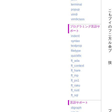
terminal
popup
こ
も
vim9
vim9class
イ
の
プログラミング言語サ
ポート
こ
indent
方
syntax
ル
textprop
余
プ
filetype
quickfix
ft_ada
技
ft_context
イ
ft_hare
ft_mp
ft_ps1
ft_raku
"
ft_rust
ft_sql
言語サポート
digraph
フ