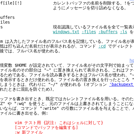
0f[ile][!] カレントバッファの名前を削除する。!を
ようにメッセージを切り詰めなくなる。
buffers
files
:ls 現在認識しているファイル名を全て一覧表示
windows.txt
:files
:buffers
:ls
を
im は入力したファイル名のフルパス名を記憶している。ファイル名が
抵は打ち込んだ名前だけが表示されるが、コマンド
:cd
でディレクト
後では、フルパス名が使われる。
h
境変数 $HOME が設定されていて、ファイル名がその文字列で始まっ
ァイル名のその部分は "~" に置き換えられて表示される。これはフ
るためである。ファイルを読み書きするときはフルパス名が使われ、"~
を表示するときだけ使われる。ファイル名の置き換えを行ったところ "
しまうときは、代わりに "~/" が使われる (オプション
'backupext
れたときに混乱を防ぐため)。
ッファを書き出すとき、既定ではカレントファイル名を用いる。そのた
ZZ" や ":wq" を使うと、元のファイルは上書きされてしまうことに
いならば、コマンド ":write" の引数にファイル名を与えることで
ァイルに書き出せる。例:
im テスト用 {訳注: これはシェルに対して}
[コマンドでバッファを編集する]
:w 新ファイル