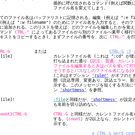
接的に呼び出されるコマンド(例えば関数によっ
ファイル名を変えてしまう。
てのファイル名はバッファリストに記憶される。編集 (例えば ":e file
(例えば ":w filename") のためにファイル名を入力すると、その
に追加される。このリストを使えば、どのファイルを編集したかを覚え
コマンド
CTRL-^
によってあるファイルから別のファイルへ素早く移行で
キストをコピーするとき)。まずファイルの番号を、次に
CTRL-^
を打
TRL-G
または
CTRL-G
:f
f[ile] カレントファイル名 (これは ":cd" が使
打ち込まれた通り
{訳注: 普通、カレン
ファイルを編集するときはパスを省いて打
そうするとパスなしのファイル名になる}
(これはオプション
'ruler'
がオフのとき
態 (読込専用、変更あり、読込エラー、新規ファ
示する。このメッセージを短くする方法について
ン
'shortmess'
を参照。
:f[ile]!
:file
と同様だが、
'shortmess'
が設定さ
も名前を切り詰めない。
count}CTRL-G
CTRL-G
と同様だが、カレントファイル名
する。
{count}
が2以上なら、カレントバ
示する。
g_CTRL-G
word-cou