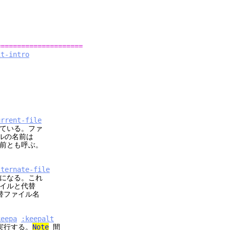
=====================
it-intro
urrent-file
ている。ファ
ルの名前は
前とも呼ぶ。
lternate-file
になる。これ
イルと代替
替ファイル名
keepa
:keepalt
実行する。
Note
間