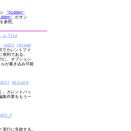
ョン
'hidden'
idden'
がオン
を参照。
=====================
t-a-file
e
:edit
reload
部でカレントファ
利である。
、オプション
ルが書き込み可能
edit!
discard
カレントバッ
作業をもう一
。
edit_f
に失敗する。