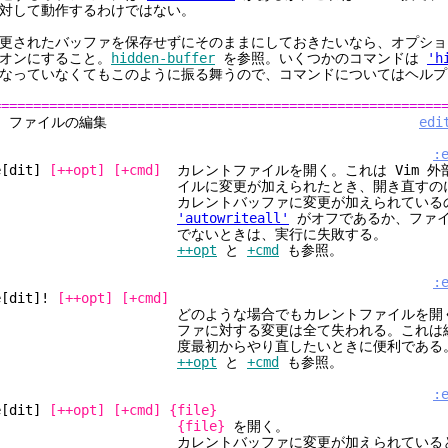
対して動作するわけではない。
更されたバッファを保存せずにそのままにしておきたいなら、オプシ
オンにすること。
hidden-buffer
を参照。いくつかのコマンドは
'h
なっていなくてもこのように振る舞うので、コマンドについてはヘルプ
========================================================
2. ファイルの編集
edi
:
e[dit]
[++opt]
[+cmd]
カレントファイルを開く。これは Vim 外
イルに変更が加えられたとき、開き直すのに便
カレントバッファに変更が加えられているのに
'autowriteall'
がオフであるか、ファイ
でないときは、実行に失敗する。
++opt
と
+cmd
も参照。
:
e[dit]!
[++opt]
[+cmd]
どのような場合でもカレントファイルを開く。
ファに対する変更は全て失われる。これは編集
度最初からやり直したいときに便利である
++opt
と
+cmd
も参照。
:
e[dit]
[++opt]
[+cmd]
{file}
{file}
を開く。
カレントバッファに変更が加えられていると実行