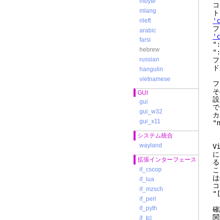
mbyte
コ
mlang
ト
'
rileft
フ
arabic
'
farsi
"
hebrew
"
フ
russian
ド
hangulin
vietnamese
フ
そ
GUI
設
gui
で
gui_w32
カ
gui_x11
"
システム統合
wayland
V
に
拡張インターフェース
る
こ
if_cscop
は
if_lua
if_mzsch
"
if_perl
if_pyth
確
関
if_tcl