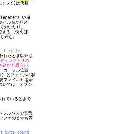
て)は代替
name") や保
ファイル名がリス
ておいたり、
きる (例えば
ち込む。
:fi
:file
われたとき以外は
トディレクトリの
ち込むと思うが、
)、カーソル位置
) とファイルの状
イル) を表
は、オプショ
れているときで
をフルパスで表示
ッファの番号も表
nt
byte-count