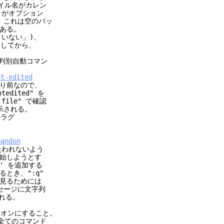
ァイル名がカレン
がオプション
。これは空のバッ
ある。
いない」)、
動してから、
判別自動コマン
ot-edited
り前なので、
dited" を
file" で確認
表示される。
フラグ
bandon
失われないよう
始しようとす
' を追加する
とき、":q"
を見るためには
セージに文字列
まれる。
オンにすること。
全てのコマンド