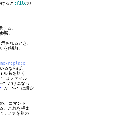
つけると
:file
の
する。
参照。
表示されるとき、
リを移動し
ome-replace
ているならば、
ァイル名を短く
" はファイル
~" だけになっ
'
が "~" に設定
め、コマンド
なる。これを望ま
、バッファを別の