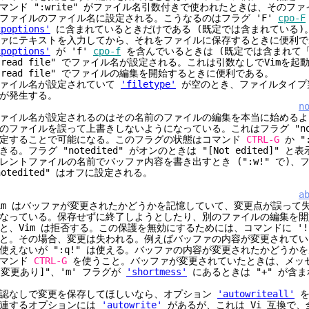
マンド ":write" がファイル名引数付きで使われたときは、そのフ
ファイルのファイル名に設定される。こうなるのはフラグ 'F'
cpo-F
cpoptions'
に含まれているときだけである (既定では含まれている)
ァにテキストを入力してから、それをファイルに保存するときに便利で
cpoptions'
が 'f'
cpo-f
を含んでいるときは (既定では含まれて「
:read file" でファイル名が設定される。これは引数なしでVimを起
:read file" でファイルの編集を開始するときに便利である。
ァイル名が設定されていて
'filetype'
が空のとき、ファイルタイプ
が発生する。
n
ァイル名が設定されるのはその名前のファイルの編集を本当に始めるよ
のファイルを誤って上書きしないようになっている。これはフラグ "note
定することで可能になる。このフラグの状態はコマンド
CTRL-G
か ":
きる。フラグ "notedited" がオンのときは "[Not edited]" と
レントファイルの名前でバッファ内容を書き出すとき (":w!" で)、
notedited" はオフに設定される。
a
im はバッファが変更されたかどうかを記憶していて、変更点が誤って
なっている。保存せずに終了しようとしたり、別のファイルの編集を開
と、Vim は拒否する。この保護を無効にするためには、コマンドに '!
と。その場合、変更は失われる。例えばバッファの内容が変更されている
使えないが ":q!" は使える。バッファの内容が変更されたかどうか
コマンド
CTRL-G
を使うこと。バッファが変更されていたときは、メッ
[変更あり]"、'm' フラグが
'shortmess'
にあるときは "+" が含
認なしで変更を保存してほしいなら、オプション
'autowriteall'
を
連するオプションには
'autowrite'
があるが、これは Vi 互換で、