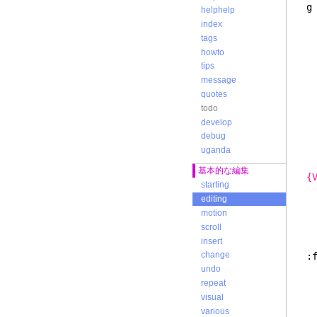
helphelp
index
tags
howto
tips
message
quotes
todo
develop
debug
uganda
基本的な編集
{
starting
editing
motion
scroll
insert
change
:
undo
repeat
visual
various