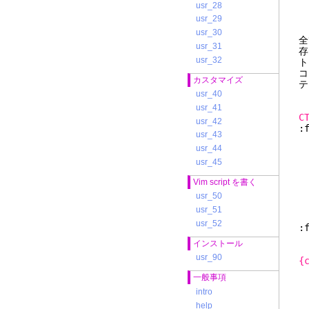
usr_28
usr_29
usr_30
全
usr_31
存
usr_32
ト
カスタマイズ
テ
usr_40
usr_41
C
usr_42
:
usr_43
usr_44
usr_45
Vim script を書く
usr_50
usr_51
usr_52
インストール
usr_90
{
一般事項
intro
help