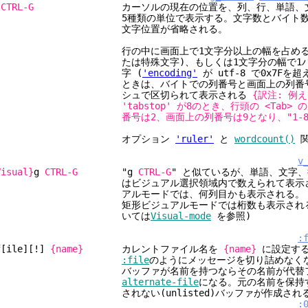
g
CTRL-G
カーソルの現在の位置を、列、行、単語、文字
5種類の単位で表示する。文字数とバイト数が同
文字位置が省略される。
行の中に画面上で1文字分以上の幅を占める文
たは特殊文字)、もしくは1文字分の幅で1バイ
字 (
'encoding'
が utf-8 で0x7Fを
ときは、バイトでの列番号と画面上の列番号の
シュで区切られて表示される
{訳注: 例
'tabstop' が8のとき、行頭の <Tab
番号は2、画面上の列番号は9となり、"1-8
オプション
'ruler'
と
wordcount()
関
v
Visual}
g
CTRL-G
"g
CTRL-G
" と似ているが、単語、文字
はビジュアル選択領域内で数えられて表示される
アルモードでは、何列目かも表示される。
矩形ビジュアルモードでは桁数も表示される
いては
Visual-mode
を参照)
:
f[ile][!]
{name}
カレントファイル名を
{name}
に設定する
:file
のようにメッセージを切り詰めなく
バッファが名前を持つならその名前が代替ファ
alternate-file
になる。元の名前を保持
されない(unlisted)バッファが作成される
: