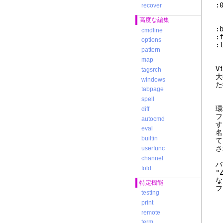
:
recover
高度な編集
:
cmdline
:
options
pattern
map
V
tagsrch
大
windows
た
tabpage
spell
環
diff
フ
autocmd
す
eval
名
builtin
て
さ
userfunc
channel
バ
fold
"
な
特定機能
フ
testing
print
v
remote
term