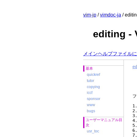
vim-jp
/
vimdoc-ja
/ editi
editin
メインヘルプファイルに
e
基本
quickref
tutor
copying
iccf
sponsor
www
bugs
ユーザーマニュアル目
次
usr_toc