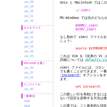
usr_28
Unix と Macintosh 
usr_29
~/.vimrc
usr_30
usr_31
MS-Windows では次のどち
usr_32
$HOME/_vimrc
カスタマイズ
$VIM/_vimrc
usr_40
もし初めて vimrc ファイ
usr_41
しょう:
usr_42
usr_43
source $VIMRUNTIME/
usr_44
これは Vim を (従来の V
usr_45
詳細については
defaults.vi
Vim script を書く
vimrc ファイルには、コロ
usr_50
でも書くことができます。一番
usr_51
'incsearch'
オプションをオン
usr_52
ます。
インストール
set incsearch
usr_90
この新しい行を有効にするには
一般事項
ないで設定を反映する方法は後
intro
この章では、ごく基本的な項目だ
help