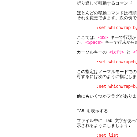
折り返して移動するコマンド
ほとんどの移動コマンドは行頭
それを変更できます。次の例で
:set whichwrap=b,
ここでは、
<BS>
キーで行頭か
た、
<Space>
キーで行末から
カーソルキーの
<Left>
と
<
:set whichwrap=b,s
この指定はノーマルモードで
可するには次のように指定しま
:set whichwrap=b,s
他にもいくつかフラグがあり
TAB を表示する
ファイル中に Tab 文字があ
示されるようにしましょう:
:set list