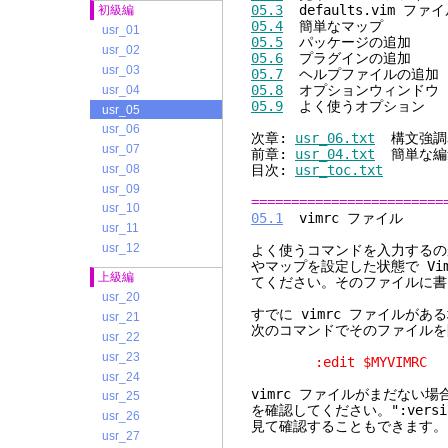
05.3
defaults.vim ファ
初級編
05.4
簡単なマップ
usr_01
05.5
パッケージの追加
usr_02
05.6
プラグインの追加
usr_03
05.7
ヘルプファイルの追加
05.8
オプションウィンドウ
usr_04
05.9
よく使うオプション
usr_05
usr_06
次章:
usr_06.txt
構文強調
usr_07
前章:
usr_04.txt
簡単な編
usr_08
目次:
usr_toc.txt
usr_09
========================
usr_10
05.1
vimr
usr_11
usr_12
よく使うコマンドを入力するの
やマップを設定した状態で Vi
上級編
てください。そのファイルに書
usr_20
すでに vimrc ファイルが
usr_21
次のコマンドでそのファイルを
usr_22
usr_23
:edit $MYVIMRC
usr_24
vimrc ファイルがまだない
usr_25
を確認してください。":versi
usr_26
見て確認することもできます。
usr_27