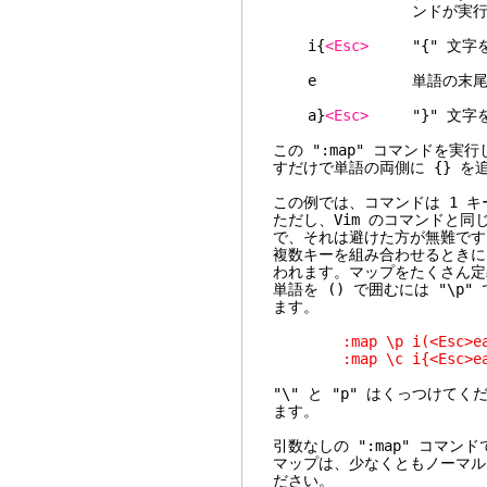
ンドが実行され
i{
<Esc>
"{" 文字を
e 単語の末尾に移
a}
<Esc>
"}" 文字を
この ":map" コマンドを
すだけで単語の両側に {} を
この例では、コマンドは 1 
ただし、Vim のコマンドと
で、それは避けた方が無難です
複数キーを組み合わせるときに
われます。マップをたくさん定
単語を () で囲むには "\p"
ます。
:map \p i(<Esc>ea)
:map \c i{<Esc>ea}
"\" と "p" はくっつけて
ます。
引数なしの ":map" コマ
マップは、少なくともノーマル
ださい。