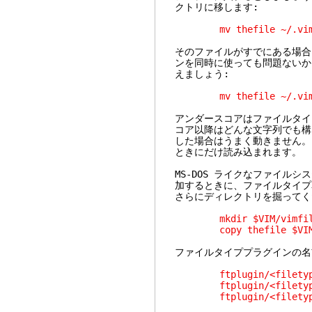
クトリに移します:
mv thefile ~/.vim/ft
そのファイルがすでにある場合
ンを同時に使っても問題ないか
えましょう:
mv thefile ~/.vim/ft
アンダースコアはファイルタイ
コア以降はどんな文字列でも構いま
した場合はうまく動きません。その
ときにだけ読み込まれます。
MS-DOS ライクなファイル
加するときに、ファイルタイプ
さらにディレクトリを掘ってく
mkdir $VIM/vimfiles/
copy thefile $VIM/vim
ファイルタイププラグインの名
ftplugin/<filetype
ftplugin/<filetype>
ftplugin/<filetype>