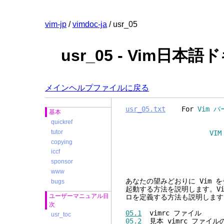
vim-jp
/
vimdoc-ja
/ usr_05
usr_05 - Vim日本
メインヘルプファイルに戻る
usr_05.txt
For
Vim バ
基本
quickref
tutor
VIM ユーザーマニュア
copying
iccf
設定
sponsor
www
あなたの望みどおりに Vim 
bugs
起動する方法を説明します。V
ユーザーマニュアル目
ロを定義する方法も説明します
次
05.1
vimrc ファイル
usr_toc
05.2
見本 vimrc ファイル