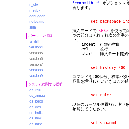
'compatible'
オプションを
if_ole
あります。
if_ruby
debugger
set backspace=inden
netbeans
sign
挿入モードで
<BS>
を使って削
つの部分はそれぞれ次の文字の
バージョン情報
い。
vi_diff
indent 行頭の空白
version4
eol 改行
version5
start 挿入モード開始
version6
version7
set history=200
version8
version9
コマンドを200個分、検索パタ
容量を増減したいときはこの値
システムに関する説明
os_390
set ruler
os_amiga
os_beos
現在のカーソル位置(行、桁)を
os_dos
参照してください。
os_haiku
os_mac
set showcmd
os_mint