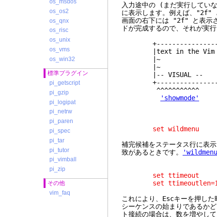
os_msdos
入力途中の (まだ実行していない
os_os2
に表示します。例えば、"2f"
画面の右下には "2f" と表示
os_qnx
ドが完成するので、それが実行さ
os_risc
os_unix
+--------------------
os_vms
|text in t
|
os_win32
|
標準プラグイン
|-- VISUAL 
+--------------------
pi_getscript
^^^^^^^^^^^ ^
pi_gzip
'showmode'
pi_logipat
pi_netrw
pi_paren
set wildmenu
pi_spec
pi_tar
補完候補をステータス行に表
pi_tutor
致があるときです。
'wildmen
pi_vimball
pi_zip
set ttimeout
set ttimeoutlen=1
その他
vim_faq
これにより、Escキーを押した
シーケンスの始まりであるかど
ト接続の場合は、数を増やして