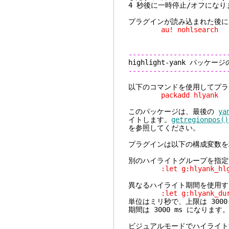
4 秒後に一時停止/オフになり
プラグインが読み込まれた後に
au! nohlsearch
------------------------
highlight-yank
------------------------
以下のコマンドを使用してプラ
packadd hlyank
このパッケージは、最後の
ya
イトします。
getregionpos()
を参照してください。
プラグインは以下の構成変数を
別のハイライトグループを指定
:let g:hlyank_hlgrou
異なるハイライト期間を使用す
:let g:hlyank_durat
単位はミリ秒で、上限は 300
期間は 3000 ms になります
ビジュアルモードでハイライト