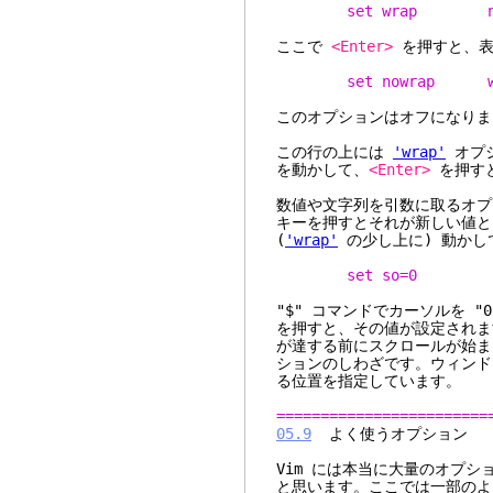
set wrap no
ここで
<Enter>
を押すと、表
set nowrap w
このオプションはオフになりま
この行の上には
'wrap'
オプシ
を動かして、
<Enter>
を押す
数値や文字列を引数に取るオプ
キーを押すとそれが新しい値と
(
'wrap'
の少し上に) 動かし
set so=0
"$" コマンドでカーソルを "
を押すと、その値が設定されま
が達する前にスクロールが始
ションのしわざです。ウィンド
る位置を指定しています。
========================
05.9
よく使うオプション
Vim には本当に大量のオプ
と思います。ここでは一部のよ