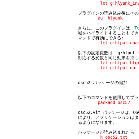
:let g:hlyank_invis
プラグインの読み込み後にその
au! hlyank
さらに、このプラグインは、
T
域をハイライトすることもでき
マンドで有効にできる:
:let g:hlput_enable
以下の設定変数は "g:hlput_h
対応する変数と同じ効果を持つ
:let g:hlput_hlgrou
:let g:hlput_durat
------------------------
osc52 パッケ
------------------------
以下のコマンドを使用してプラ
packadd osc52
osc52.vim パッケージは
により、アプリケーションはタ
るようになります。
パッケージが読み込まれたら、
:h osc52.txt