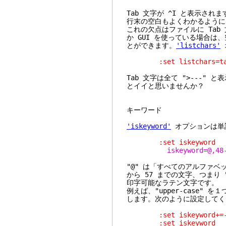
Tab 文字が ^I と表示さ
行末の空白もよくわかるように
これの欠点はファイルに Ta
か GUI を使っている場合は
とができます。
'listchars'
:set listchars=tab:
Tab 文字は全て ">---"
とイイと思いませんか？
キーワード
'iskeyword'
オプションは単
:set iskeyword
iskeyword=@,48
"@" は「すべてのアルファベット
から 57 までの文字、つまり "
印字可能なラテン文字です。
例えば、"upper-case"
します。次のように設定してく
:set iskeyword+=
:set iskeyword