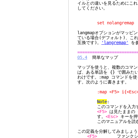
イルとの違いを見るためにこれ
してください。
set nolangremap
langmapオプションがマッ
ている場合(デフォルト)、こ
互換です)。
'langremap'
を参
========================
05.4
簡単なマップ
マップを使うと、複数のコマン
ば、ある単語を {} で囲みたいと
わけです。:map コマンドを
す。次のように書きます。
:map <F5> i{<Esc>e
Note
:
このコマンドを入力する
<F5>
は見たままの 
す。
<Esc>
キーを押
このマニュアルを読むとき
この定義を分解してみましょう
<F5>
ファンクションキ