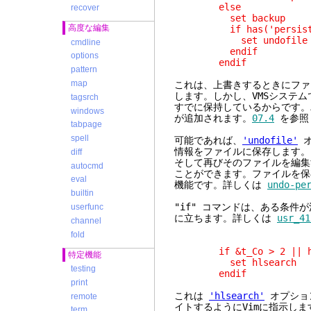
else
recover
set backup
高度な編集
if has('persisten
set undofile
cmdline
endif
options
endif
pattern
map
これは、上書きするときにファ
します。しかし、VMSシステ
tagsrch
すでに保持しているからです。
windows
が追加されます。
07.4
を参照
tabpage
spell
可能であれば、
'undofile'
オ
情報をファイルに保存します。
diff
そして再びそのファイルを編集
autocmd
ことができます。ファイルを保
eval
機能です。詳しくは
undo-pe
builtin
"if" コマンドは、ある条
userfunc
に立ちます。詳しくは
usr_41
channel
fold
if &t_Co > 2 || has
特定機能
set hlsearch
testing
endif
print
これは
'hlsearch'
オプショ
remote
イトするようにVimに指示しま
term