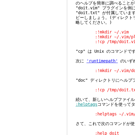
のヘルプを簡単に調べることが
"doit.vim" プラグイ
"doit.txt" が付属し
ピーしましょう。(ディレクトリ
略してください。)
:!mkdir ~/.vim
:!mkdir ~/.vim/pl
:!cp /tmp/doit.vim 
"cp" は Unix のコマンドで
次に
'runtimepath'
のいずれ
:!mkdir ~/.vim/do
"doc" ディレクトリにヘル
:!cp /tmp/doit.txt 
続いて、新しいヘルプファイル
:helptags
コマンドを使って
:helptags ~/.vim/
さて、これで次のコマンドが使
:help doit