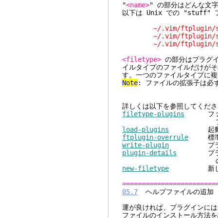
"
<name>
" の部分はどんな文
以下は Unix での "stuf
~/.vim/ftplugin/st
~/.vim/ftplugin/stu
~/.vim/ftplugin/stu
<filetype>
の部分はプラグイ
イルタイプのファイルだけがそ
す。一つのファイルタイプに複
Note
: ファイルの拡張子は必ず
詳しくは以下を参照してくださ
filetype-plugins
ファイル
プで問題が発生
load-plugins
起動時に読
ftplugin-overrule
標準の
write-plugin
プラグイン
plugin-details
プラグイン
の詳細な
new-filetype
新しいファ
========================
05.7
ヘルプフ
運が良ければ、プラグインには
ファイルのインストール方法を