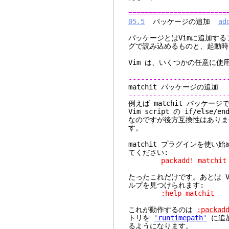
========================
05.5
パッケージの追加
ad
パッケージとはVimに追加す
グで読み込めるものと、起動時
Vim は、いくつかの任意に
------------------------
matchit パッ
------------------------
例えば matchit パッケージ
Vim script の if/e
なのですが後方互換性はありま
す。
matchit プラグインを使い
てください:
packadd! matchit
たったこれだけです。あとは 
ルプを見つけられます:
:help matchit
これが動作するのは
:packad
トリを
'runtimepath'
に追加
るようになります。