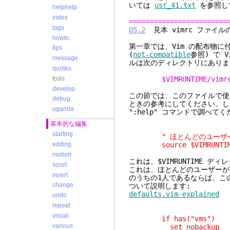
いては
usr_41.txt
を参照し
helphelp
index
========================
tags
05.2
見本 vim
howto
第一章では、Vim の配布物に
tips
(
not-compatible
参照) で 
message
ルは次のディレクトリにありま
quotes
todo
$VIMRUNTIME/vimr
develop
この節では、このファイルで使
debug
ときの参考にしてください。し
uganda
":help" コマンドで調べて
基本的な編集
starting
" ほとんどのユーザーが
source $VIMRUNTIME/
editing
motion
これは、$VIMRUNTIME ディ
scroll
これは、ほとんどのユーザーが
insert
のうちの1人であるならば、こ
change
ついて説明します:
defaults.vim-explained
undo
repeat
visual
if has("vms")
various
set nobackup