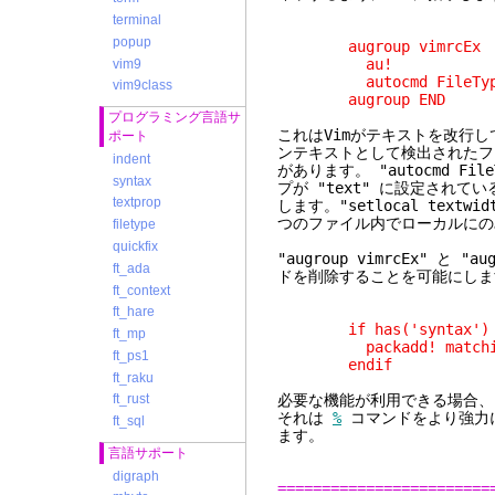
terminal
popup
augroup vimrcEx
au!
vim9
autocmd FileType te
vim9class
augroup END
プログラミング言語サ
これはVimがテキストを改行
ポート
ンテキストとして検出されたフ
indent
があります。 "autocmd F
syntax
プが "text" に設定され
textprop
します。"setlocal textwid
つのファイル内でローカルにの
filetype
quickfix
"augroup vimrcEx" と
ft_ada
ドを削除することを可能にしま
ft_context
ft_hare
if has('syntax') &&
ft_mp
packadd! matchi
ft_ps1
endif
ft_raku
必要な機能が利用できる場合、"
ft_rust
それは
%
コマンドをより強力
ft_sql
ます。
言語サポート
digraph
========================