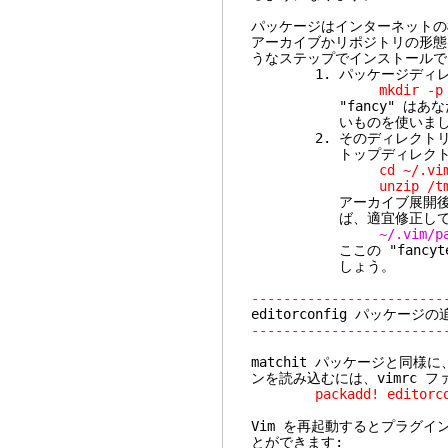
パッケージはインターネットの
アーカイブかリポジトリの形態
うなステップでインストールで
1. パッケージディレク
mkdir -p ~/.vim
"fancy" はあなたの
いものを使いまし
2. そのディレクトリに
トップディレクトリは "s
cd ~/.vim/pac
unzip /tmp/fa
アーカイブ展開後のレイ
ば、適宜修正してく
~/.vim/p
ここの "fancytex
しょう。
------------------------
editorconfig パッケー
------------------------
matchit パッケージと同様に
ンを読み込むには、vimrc 
packadd! editorco
Vim を再起動するとプラグ
とができます: