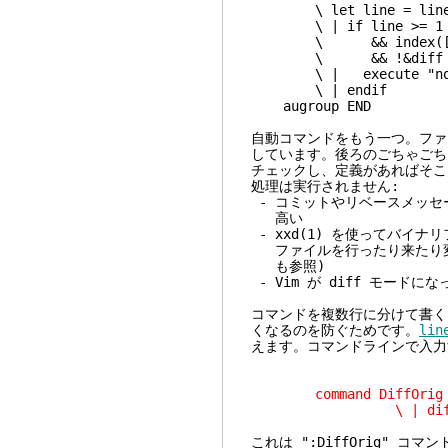
\ let line = line(
\ | if line >= 1 && l
\ && index(
\ && !&diff
\ | execute "norm
\ | endif
augroup END
自動コマンドをもう一つ。ファ
しています。後ろのごちゃごち
チェックし、定義があればそこ
処理は実行されません:
- コミットやリベースメッセ
高い
- xxd(1) を使ってバイ
ファイルを行ったり来たり変
も参照)
- Vim が diff モードに
コマンドを複数行に分けて書く
くなるのを防ぐためです。
lin
えます。コマンドラインで入力
command DiffOrig vert
\ | diffthis | w
これは ":DiffOrig" 