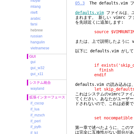
mbyte
05.3
The defaults
mlang
defaults.vim
ファイルは、ユ
rileft
まれます。 新しい vimrc
arabic
を先頭近くに追加します:
farsi
hebrew
source $VIMRUNTIME/
russian
または、上で説明したように vim
hangulin
vietnamese
以下に defaults.vim 
GUI
gui
if exists('skip_def
gui_w32
finish
gui_x11
endif
システム統合
defaults.vim の読み
wayland
let skip_defaults_
これはシステムのvimrcファ
拡張インターフェース
てください。あなたがユーザーvi
ドされないので、これは必要で
if_cscop
if_lua
if_mzsch
set nocompatible
if_perl
if_pyth
第一章で述べたように、このマ
は完全に互換性がない部分があ
if_tcl