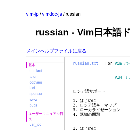
vim-jp
/
vimdoc-ja
/ russian
russian - Vim日
メインヘルプファイルに戻る
russian.txt
For
Vim バ
基本
quickref
tutor
VIM リファレンスマニュ
copying
iccf
ロシア
sponsor
www
1. は
2. ロシア語
bugs
3. ローカライ
ユーザーマニュアル目
4. 既
次
========================
usr_toc
1.