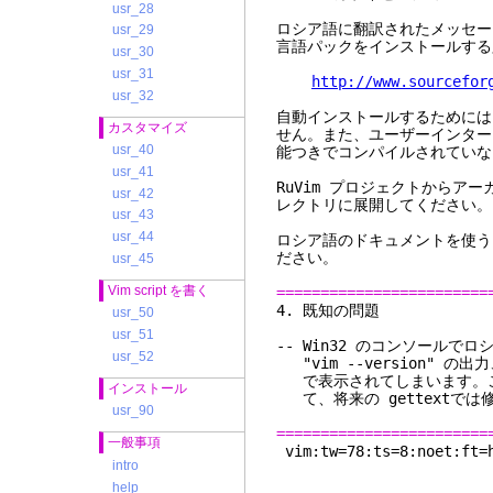
usr_28
ロシア語に翻訳されたメッセー
usr_29
言語パックをインストールする
usr_30
usr_31
http://www.sourcefor
usr_32
自動インストールするためには Vi
カスタマイズ
せん。また、ユーザーインター
usr_40
能つきでコンパイルされていな
usr_41
RuVim プロジェクトからアー
usr_42
レクトリに展開してください。U
usr_43
usr_44
ロシア語のドキュメントを使
ださい。
usr_45
Vim script を書く
========================
4. 
usr_50
usr_51
-- Win32 のコンソールでロ
usr_52
"vim --version"
で表示されてしまいます。この問
インストール
て、将来の gettextで
usr_90
========================
一般事項
vim:tw=78:ts=8:noet:ft=
intro
help