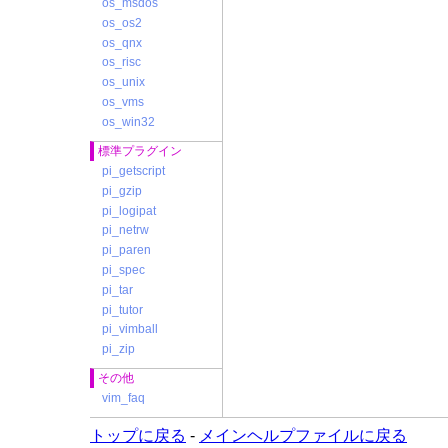
os_msdos
os_os2
os_qnx
os_risc
os_unix
os_vms
os_win32
標準プラグイン
pi_getscript
pi_gzip
pi_logipat
pi_netrw
pi_paren
pi_spec
pi_tar
pi_tutor
pi_vimball
pi_zip
その他
vim_faq
トップに戻る
-
メインヘルプファイルに戻る