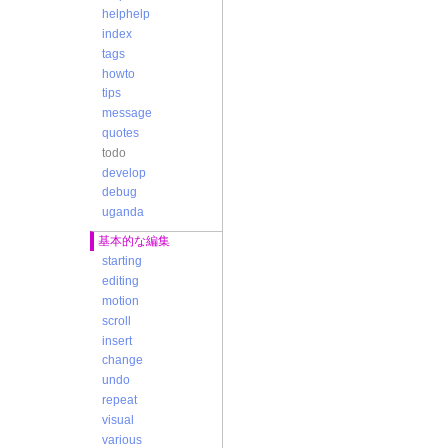
helphelp
index
tags
howto
tips
message
quotes
todo
develop
debug
uganda
基本的な編集
starting
editing
motion
scroll
insert
change
undo
repeat
visual
various