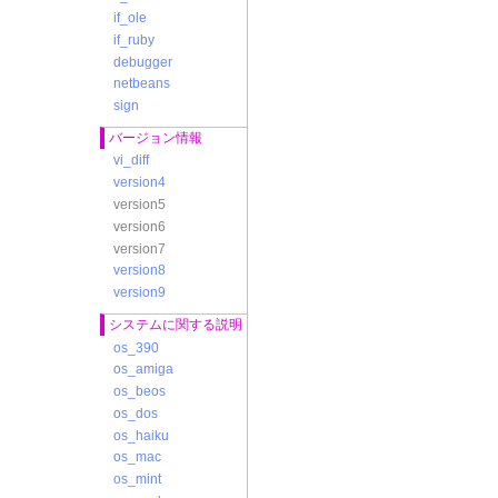
if_ole
if_ruby
debugger
netbeans
sign
バージョン情報
vi_diff
version4
version5
version6
version7
version8
version9
システムに関する説明
os_390
os_amiga
os_beos
os_dos
os_haiku
os_mac
os_mint