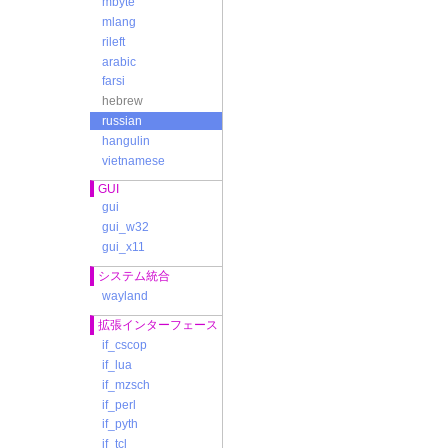
mbyte
mlang
rileft
arabic
farsi
hebrew
russian
hangulin
vietnamese
GUI
gui
gui_w32
gui_x11
システム統合
wayland
拡張インターフェース
if_cscop
if_lua
if_mzsch
if_perl
if_pyth
if_tcl