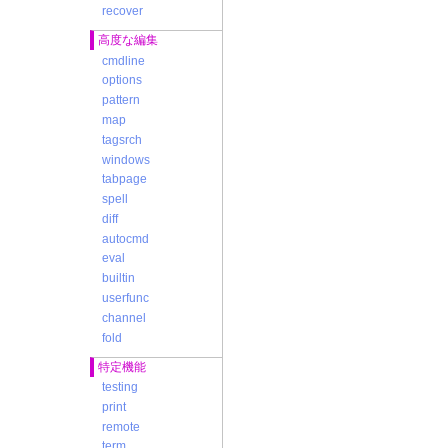
recover
高度な編集
cmdline
options
pattern
map
tagsrch
windows
tabpage
spell
diff
autocmd
eval
builtin
userfunc
channel
fold
特定機能
testing
print
remote
term