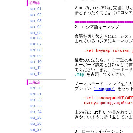
初級編
Vim ではロシア語は完璧に
usr_01
語とまったく同じようにロシア
usr_02
usr_03
========================
2. ロ
usr_04
usr_05
言語を切り替えるには、システ
usr_06
まれているロシア語キーマップ
usr_07
usr_08
:set keymap=russian-j
usr_09
後者の方法なら、ロシア語のキ
usr_10
キーボード設定とは独立して言
usr_11
てください。また、キーボード
usr_12
:map
を参照してください。
上級編
ノーマルモードコマンドを入力
プション
'langmap'
をセット
usr_20
usr_21
:set langmap=ФИСВУАПРШО
usr_22
фисвуапршолдьтщзйкыегм
usr_23
usr_24
上の行は utf-8 で書かれて
みやすいように折り返していま
usr_25
usr_26
========================
usr_27
3. ロー