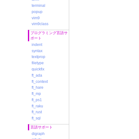
terminal
popup
vim9
vim9class
プログラミング言語サ
ポート
indent
syntax
textprop
filetype
quickfix
ft_ada
ft_context
ft_hare
ft_mp
ft_ps1
ft_raku
ft_rust
ft_sql
言語サポート
digraph