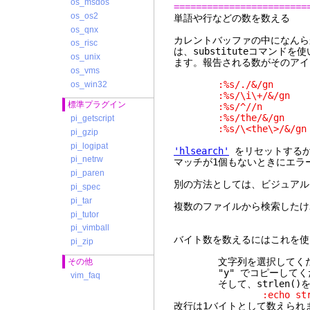
os_msdos
========================
os_os2
単語や行な
os_qnx
カレントバッファの中になんら
os_risc
は、substituteコマンド
os_unix
ます。報告される数がそのアイ
os_vms
:%s/./&/g
os_win32
:%s/\i\+/&/
標準プラグイン
:%s/^//
:%s/the/&/gn 
pi_getscript
:%s/\<the\>/&/g
pi_gzip
pi_logipat
'hlsearch'
をリセットするか、
pi_netrw
マッチが1個もないときにエラー
pi_paren
別の方法としては、ビジュアル
pi_spec
pi_tar
複数のファイルから検索したけ
pi_tutor
pi_vimball
バイト数を数えるにはこれを使
pi_zip
文字列を選択してください
その他
"y" でコピーしてく
vim_faq
そして、strlen()を
:echo strlen
改行は1バイトとして数えられ