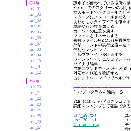
識別子が使われてい
初級編
xterm でのス
usr_01
挿入モードでス
usr_02
スムーズにスク
usr_03
ありがちなタイプ
単語や行の
usr_04
カーソルの
usr_05
ファイルを
usr_06
複数ファイル中の
usr_07
外部コマンドの実
usr_08
便利なマ
ヘルプファイ
usr_09
ウィンドウでシェルコ
usr_10
バイナ
usr_11
自動コマンドで 
usr_12
対応する括
カレントウィンド
上級編
========================
usr_20
C のプログ
usr_21
usr_22
Vim には C のプログラム
usr_23
詳細をジャンプして確認できる
usr_24
usr_29.txt
ユーザーマニ
usr_25
usr_30.txt
ユーザーマニ
usr_26
C-indenting
テキストをタ
usr_27
=
数行をインデン