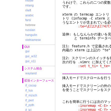
mbyte
うわけで、これらの二つの変数
mlang
です。
rileft
xterm の termcap エントリ 
arabic
トリ (infocmp -C xt
farsi
うなエントリが含まれている必
hebrew
:te=\E[2J\E[?47l\E8
russian
追伸: もしなんらかの違いを見つ
hangulin
と terminfo データ
vietnamese
注1: feature.h で定義され
GUI
内蔵の xterm は上記の "t
gui
gui_w32
注2: スクリーンのスイッチを
gui_x11
次の行を .vimrc に加えて
:set t_ti= t_te=
システム統合
wayland
========================
挿入モードで
拡張インターフェース
挿入モードでスクリーンの外の
if_cscop
を使うことでスクリーンをスク
if_lua
if_mzsch
if_perl
これを簡単に行うには次のマッ
if_pyth
:inoremap <C-E> <C
:inoremap <C-Y> <C
if_tcl