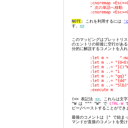
:cnoremap <Esc><C
" 次の単語へ移動
:cnoremap <Esc><C-
NOTE
: これを利用するには
'
す。
<>
このマッピングはブレットリス
のエントリの前後に空行がある
分的に解説するコメントを入れ
:let m = ":map _f 
:let m ..= "
:let m ..= 
:let m ..= "i 
:let m ..= 
:let m ..=
:let m ..= 
:execute
(<> 表記法
<>
。これらは文字
^W は "^" "W" で
CTRL-W
で
ピー/ペーストすることができ
最後のコメントは |" で始まっ
マンドが直接のコメントを受け