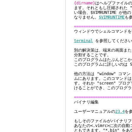
{dirname}
はヘルプファイル
ます。それともし圧縮された "
い場合、$VIMRUNTIME 
なりません。
$VIMRUNTIME
も
========================
ウィンドウでシェ
terminal
を参照してくださ
別の解決策は、端末の画面または
分割することです。
このプログラムはたぶんどこか
このプログラムに詳しいのは Sam La
他の方法は "window" コマ
ムにあります。このコマンドは
す。それか "screen" プ
けることができ、このプログラ
========================
バイナ
ユーザーマニュアルの
23.4
を
もしそのファイルがバイナリファ
あなたの<.vimrc>に次の
ともできます。"*.bin" 