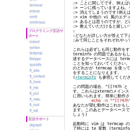
:> ことに関してです。例え
terminal
:> ーンに残っていますよね。
popup
:> 消えてしまうのです(例
:> vim や他の vi 風
vim9
:> あるとは思うのですが、
vim9class
:> 教えていただけると嬉し
:
プログラミング言語サ
:どなたか詳しい方が答えて下さる
ポート
:みて同じことをそれぞれやっ
indent
syntax
これらは必ずしも同じ動作をする
textprop
terminfo の問題である
述するデータベースには term
filetype
ことを知っておいてください。
quickfix
のどれかが termcap を使
ft_ada
をすることになりえます。
ft_context
(
+terminfo
も参照してくださ
ft_hare
この問題の場合、^[[?47h 
ft_mp
す。これらはxtermのメイ
ft_ps1
に用いられます。簡単に動作さ
ft_raku
echo -n "^[[?47h"; v
あなたが望む動作はこれかもしれ
ft_rust
ます。このあとデータベースで
ft_sql
しょう)
言語サポート
起動時に vim は termcap の
digraph
了時には te 変数 (termin