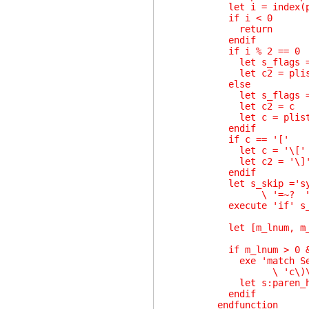
let i = index(pli
if i < 0
return
endif
if i % 2 == 0
let s_flags = 
let c2 = plist[
else
let s_flags = '
let c2 = c
let c = plist[i
endif
if c == '['
let c = '\['
let c2 = '\]
endif
let s_skip ='synIDatt
\ '=~? "string
execute 'if' s_skip 
let [m_lnum, m_col] =
if m_lnum > 0 && m_ln
exe 'match Search /\
\ 'c\)\|\(\%' .. m
let s:paren_hl_
endif
endfunction