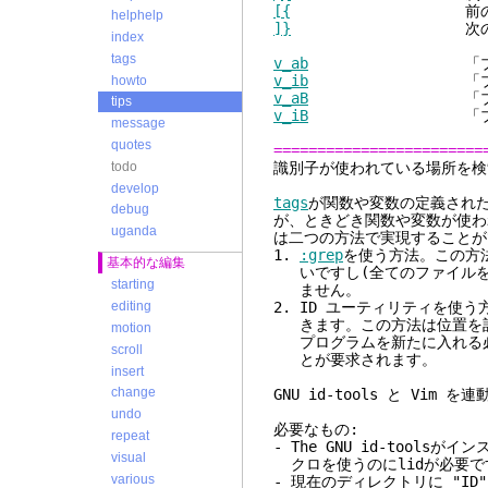
[{
前の閉じられてい
helphelp
]}
次の閉じられてい
index
tags
v_ab
「ブロック("[(
v_ib
「ブロック("[(
howto
v_aB
「ブロック("[{
tips
v_iB
「ブロック("[{
message
quotes
========================
todo
識別子が使われて
develop
tags
が関数や変数の定義され
debug
が、ときどき関数や変数が使わ
uganda
は二つの方法で実現することが
1.
:grep
を使う方法。この方法
基本的な編集
いですし(全てのファイルを
starting
ません。
2. ID ユーティリティを
editing
きます。この方法は位置を記
motion
プログラムを新たに入れる必
scroll
とが要求されます。
insert
change
GNU id-tools と Vim を
undo
必要なもの:
repeat
- The GNU id-tool
visual
クロを使うのにlidが必要で
various
- 現在のディレクトリに "I