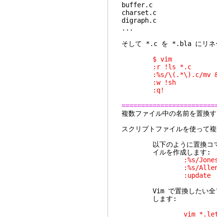
buffer.c
charset.c
digraph.c
...
そして *.c を *.bla 
$ vim
:r !ls *.c
:%s/\(.*\).c/mv & 
:w !sh
:q!
========================
複数ファイル中
スクリプトファイルを使って複
以下のように置換コマンドと :
イルを作成します:
:%s/Jones/Sm
:%s/Allen/Pe
:update
Vim で置換したい全ファ
します:
vim *.le