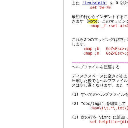
また
'textwidth'
を 0 以
set tw=70
最初の行からインデントするこ
きます (
Note
: このマッピン
:map _f :set
これら2つのマッピングは空行(
します。
:map ;b GoZ<Esc>:g/^
:map ;n GoZ<Esc>:g/^[
========================
ヘルプファ
ディスクスペースに空きがあま
圧縮した後でもヘルプファイル
スは少し遅くなります。また "
(1) すべてのヘルプファイルを圧縮
(2) "doc/tags" を編集して
:%s=\(\t.*\.txt\)\t
(3) 次の行を vimrc に追加
set helpfile={dirna