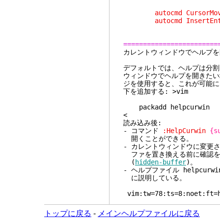
autocmd CursorMoved,Cu
autocmd InsertEnter
========================
カレントウィン
デフォルトでは、ヘルプは分割
ウィンドウでヘルプを開きたい場
ジを使用すると、これが可能に
下を追加する: >vim
packadd helpcurwin
<
読み込み後:
- コマンド
:HelpCurwin
{s
開くことができる。
- カレントウィンドウに変更
ファを置き換える前に確認を
(
hidden-buffer
)。
- ヘルプファイル
helpcurwi
に説明している。
vim:tw=78:ts=8:noet:ft=
トップに戻る
-
メインヘルプファイルに戻る