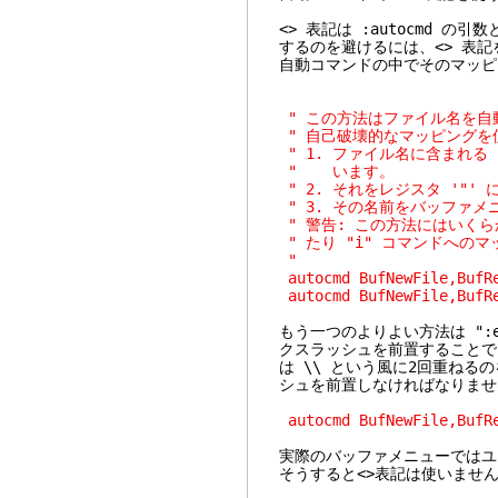
<> 表記は :autocmd 
するのを避けるには、<> 表
自動コマンドの中でそのマッピ
" この方法はファイル名を自
" 自己破壊的なマッピングを
" 1. ファイル名に含まれる 
" います。
" 2. それをレジスタ '"'
" 3. その名前をバッファ
" 警告: この方法にはいく
" たり "i" コマンドへの
"
autocmd BufNewFile,BufRe
autocmd BufNewFile,BufRe
もう一つのよりよい方法は ":
クスラッシュを前置することで
は \\ という風に2回重ねる
シュを前置しなければなりませ
autocmd BufNewFile,BufRe
実際のバッファメニューではユ
そうすると<>表記は使いませ