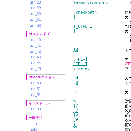
usr_28
format-comments
コメント
usr_29
:checkpath
再帰的にイン
usr_30
[i
カーソルの下にある
usr_31
クルードされる
usr_32
[_CTRL-I
"[i" でマ
[I
カーソルの下にある
カスタマイズ
クルードされるファ
usr_40
します
usr_41
[d
カーソルの下の単語
usr_42
されるファイ
usr_43
CTRL-]
カーソルの下のタ
usr_44
CTRL-T
CT
:tselect
マッチしたタ
usr_45
Vim script を書く
gd
カーソルの下のロ
gD
カーソルの下のグ
usr_50
usr_51
gf
カーソルの下のフ
usr_52
%
対応する(),{},[],/
インストール
[/
前のコメントが
usr_90
]/
次のコメントが
[#
前の閉じられていない 
一般事項
]#
次の閉じられていない 
intro
[(
前の閉じられてい
])
次の閉じられてい
help