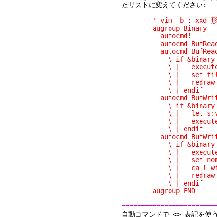
たリストに変えてください:
" vim -b : xxd 
augroup Binary
autocmd!
autocmd BufReadPre
autocmd BufReadPo
\ if &binary
\ | execute "sile
\ | set filety
\ | redraw
\ | endif
autocmd BufWriteP
\ if &binary
\ | let s:view =
\ | execute "sile
\ | endif
autocmd BufWriteP
\ if &binary
\ | execute "sile
\ | set nomod
\ | call winrest
\ | redraw
\ | endif
augroup END
========================
自動コマンドで