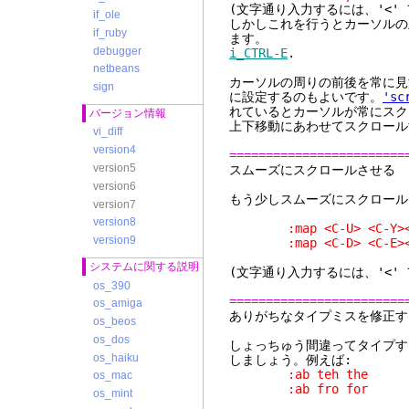
(文字通り入力するには、'<'
if_ole
しかしこれを行うとカーソルの
if_ruby
ます。
debugger
i_CTRL-E
.
netbeans
カーソルの周りの前後を常に
sign
に設定するのもよいです。
'sc
れているとカーソルが常にスク
バージョン情報
上下移動にあわせてスクロール
vi_diff
version4
========================
version5
スムーズにス
version6
もう少しスムーズにスクロール
version7
version8
:map <C-U> <C-Y><C-Y><
version9
:map <C-D> <C-E><C-E><
システムに関する説明
(文字通り入力するには、'<'
os_390
========================
os_amiga
ありがちなタイ
os_beos
os_dos
しょっちゅう間違ってタイプす
os_haiku
しましょう。例えば:
:ab teh the
os_mac
:ab fro for
os_mint