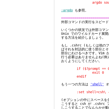
argdo source 
:argdo
も参照。
========================
外部コマンドの実行
いくつかの状況では外部コマン
Unix でのワイルドカード
する方法を紹介しましょう。
もし .cshrc (もしくは
ばそれを対話的に使う部分とそ
部分にわけるべきです。Vim 
行う必要はありませんよね(例
おくようにしてください。
if ($?prompt == 0)
exit 0
endif
もう一つの方法は
'shell'
オ
:set shell=csh\ -
(オプションの中にスペースを
こうすると csh が .csh
しこうすることでなんらかが動