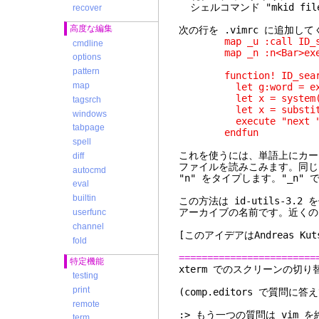
シェルコマンド "mkid file
recover
高度な編集
次の行を .vimrc に追加し
map _u :call ID_searc
cmdline
map _n :n<Bar>execute
options
pattern
function! ID_sear
map
let g:word = expan
let x = system("lid
tagsrch
let x = substitute(
windows
execute "next " 
tabpage
endfun
spell
これを使うには、単語上にカーソ
diff
ファイルを読みこみます。同じ
autocmd
"n" をタイプします。"_n"
eval
builtin
この方法は id-utils-3.2 
アーカイブの名前です。近くの gn
userfunc
channel
[このアイデアはAndreas Ku
fold
========================
特定機能
xterm でのスクリ
testing
print
(comp.editors で質問に答
remote
:> もう一つの質問は vim
term