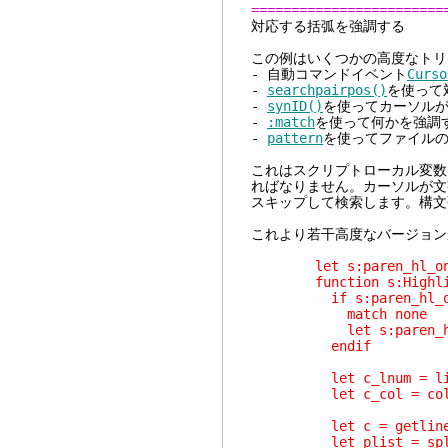
========================
対応する
この例はいくつかの高度なトリ
- 自動コマンドイベント
Curso
-
searchpairpos()
を使って
-
synID()
を使ってカーソル
-
:match
を使って何かを強調
-
pattern
を使ってファイル
これはスクリプトローカル変数を
ればなりません。カーソルが文
スキップして検索します。構文
これより若干高度なバージョン
let s:paren_hl_on
function s:Highlight
if s:paren_hl_o
match none
let s:paren_hl_
endif
let c_lnum = lin
let c_col = col(
let c = getline(c_l
let plist = split(&