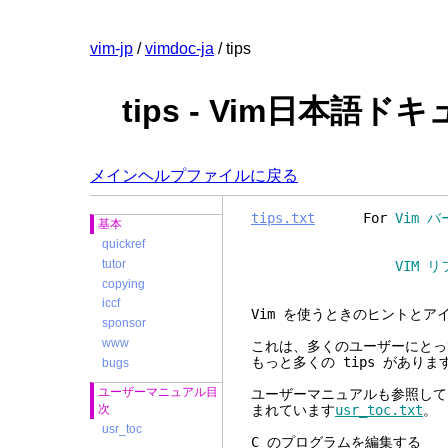
vim-jp
/
vimdoc-ja
/ tips
tips - Vim日本語ド
メインヘルプファイルに戻る
tips.txt
For
Vim バ
基本
quickref
tutor
VIM リファレンスマニュ
copying
iccf
Vim を使う
sponsor
www
これは、多くのユーザーにとっ
もっと多くの tips がありま
bugs
ユーザーマニュアル目
ユーザーマニュアルも参照して
次
まれています
usr_toc.txt
。
usr_toc
C のプログラ