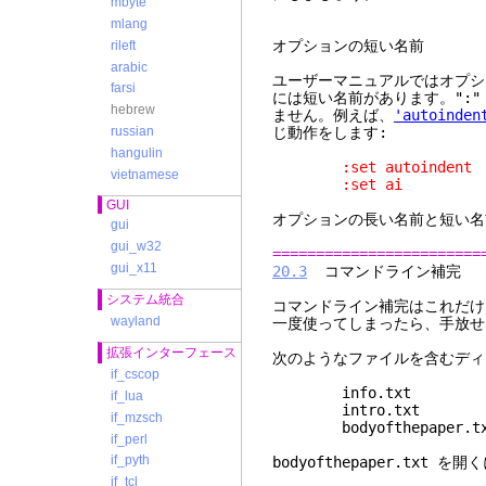
mbyte
mlang
オプションの短い名前
rileft
arabic
ユーザーマニュアルではオプシ
farsi
には短い名前があります。":
hebrew
ません。例えば、
'autoinden
じ動作をします:
russian
hangulin
:set autoindent
vietnamese
:set ai
GUI
オプションの長い名前と短い
gui
gui_w32
========================
gui_x11
20.3
コマンドライン補完
システム統合
コマンドライン補完はこれだけで
wayland
一度使ってしまったら、手放せ
拡張インターフェース
次のようなファイルを含むディ
if_cscop
info.txt
if_lua
intro.txt
if_mzsch
bodyofthepaper.tx
if_perl
if_pyth
bodyofthepaper.txt
if_tcl