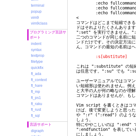
:echo fullcommand(
terminal
:echo fullcommand
popup
:echo fullcommand
<
vim9
コマンドはどこまで短縮できる
vim9class
ドはそれよりたくさんあります。例
":set" を実行できません。":
プログラミング言語サ
二つのコマンドが同じ名前に短
ポート
ンドだけです。その決定方法に
indent
ん。コマンドの最短の名前はヘ
syntax
textprop
:s[ubstitute]
filetype
これは ":substitute"
quickfix
は任意です。":su" でも ":
ft_ada
ft_context
ユーザーマニュアルではコマン
い短縮形は使われません。例えば、
ft_hare
と大半の人が何の略なのか理解できな
ft_mp
コマンドはありませんが、もしあ
ft_ps1
ft_raku
Vim script を書くと
けば、後で変更しようと思ったとき
ft_rust
や ":r" (":read")
ft_sql
しょう。
特にややこしいのは ":end" で
言語サポート
":endfunction" を
digraph
にしましょう。