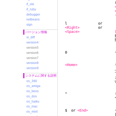
(
if_ole
if_ruby
debugger
くださ
netbeans
l
sign
<Right>
<Space>
バージョン情報
行末での挙動を
vi_diff
照して下
version4
version5
0 その行の最初
version6
version7
version8
<Home>
その行の最初
version9
上下に移動するとき
であれば)。他のほ
システムに関する説明
まりま
os_390
いは行
os_amiga
os_beos
^ その行の最初の
os_dos
ウントは無
os_haiku
os_mac
$ or
<End>
その行の最後
os_mint
[count - 1