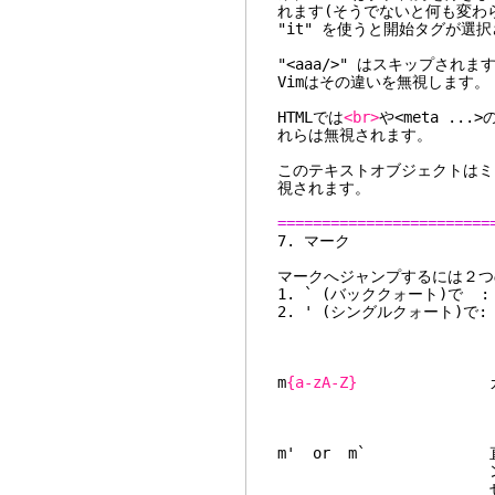
れます(そうでないと何も変わ
"it" を使うと開始タグが選
"<aaa/>" はスキップさ
Vimはその違いを無視します。
HTMLでは
<br>
や<meta .
れらは無視されます。
このテキストオブジェクトはミ
視されます。
========================
7. 
マークへジャンプするには２つ
1. ` (バッククォート)で
2. ' (シングルクォート)
かれ移動は
m
{a-zA-Z}
カーソル
ドではありません。
m' or m` 直前位置マ
ンドでこの位置に移
せん。ですのでカ