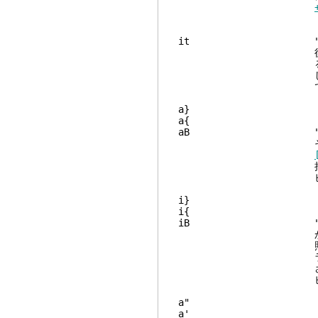
it "inner ta
後方
る "</aaa>
しく
で使われたとき
aB "a Blo
それに対応する '}'
括弧を処理する
ビジュアルモードで
iB "inner 
からそれに対応する '
ラーになり
された中括弧を処
ビジュアルモードで