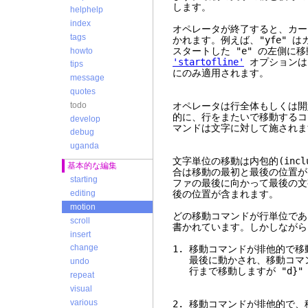
します。
helphelp
index
オペレータが終了すると、カー
tags
かれます。例えば、"yfe" 
スタートした "e" の左側に
howto
'startofline'
オプションは、"
tips
にのみ適用されます。
message
quotes
todo
オペレータは行全体もしくは開
的に、行をまたいで移動するコ
develop
マンドは文字に対して施されま
debug
uganda
文字単位の移動は内包的(inclu
基本的な編集
合は移動の最初と最後の位置が
starting
ファの最後に向かって最後の文
後の位置が含まれます。
editing
motion
どの移動コマンドが行単位であ
scroll
書かれています。しかしながら
insert
change
1. 移動コマンドが排他的で
最後に動かされ、移動コマンド
undo
行まで移動しますが "d}"
repeat
visual
various
2. 移動コマンドが排他的で