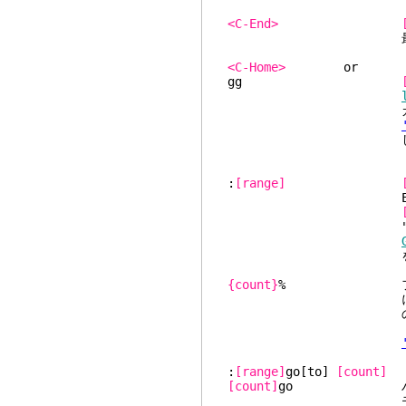
<C-End>
最後の行の最後
<C-Home>
gg
カウントの前置が
します
:
[range]
Ex モー
":'m
を変更しま
{count}
% ファ
に移動します
のに次の式が
:
[range]
go[to]
[count]
[count]
go バッ
モーション。