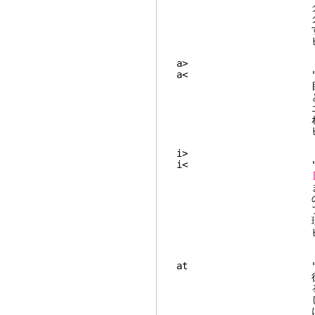
クを選択すると
グは、エスケープさ
す
ビジュアルモードで
a
a< "a <> b
目に現れる '<' を
と '>' を含
エスケープされた '
れます
ビジュアルモードで
i
i< "inner <
までを '<' と '
の内部ブロックを
プションフラグは、エ
理するために
ビジュアルモードで
at "a tag 
後方
る "</aaa>
してください。ビジ
になりま