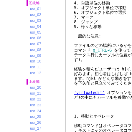
4. 単語単位の
初級編
5. オブジェクト単位
usr_01
6. オブジェクト単位
usr_02
7. マ
usr_03
8. ジャ
9. 様々な
usr_04
usr_05
一般的な注意:
usr_06
usr_07
ファイルのどの場所にいるかを
usr_08
コマンド
g_CTRL-G
を使って
テータス行にカーソルの位置が表
usr_09
す)。
usr_10
usr_11
経験を積んだユーザーは hj
usr_12
好みます。初心者はしばしば 
ます。hjkl がどんな動き
上級編
を下矢印と見立ててみてくださ
usr_20
'virtualedit'
オプションを
usr_21
ど)の中にもカーソルを移動で
usr_22
usr_23
usr_24
========================
1. 移動
usr_25
usr_26
移動コマンドはオペレータコマ
usr_27
テキストにそのオペレータコマ