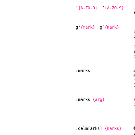
'
{A-Z0-9}
`
{A-Z0-9}
マ
(別のファイルにあ
g'
{mark}
g`
{mark}
場合にはジャンプ
g`
これはファイル内の
$VIMRUNTIME/v
:marks 現在のマ
せん)
1桁目は桁番号
:marks
{arg}
はありません
:mark
マーク 'a' と
:delm[arks]
{marks}
指定さ
0-9などです。マ