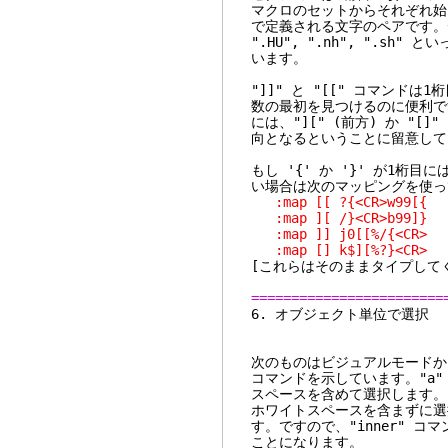
マクロのセットからそれぞれ
で定義される文字のペアです。デフォルト
".HU", ".nh", ".sh
います。
"]]" と "[[" コマンドは
数の最初を見つけるのに便利です
には、"][" (前方) か "
向となるということに留意して
もし '{' か '}' が1桁目
い場合は次のマッピングを使っ
:map [[ ?{<CR>w99[{
:map ][ /}<CR>b99]}
:map ]] j0[[%/{<CR>
:map [] k$][%?}<CR>
[これらはそのままタイプし
========================
6. オブジェ
次のものはビジュアルモードか
コマンドを示しています。"a" 
スペースを含めて選択します。"i
ホワイトスペースを含まずに選
す。ですので、"inner" コ
ことになります。