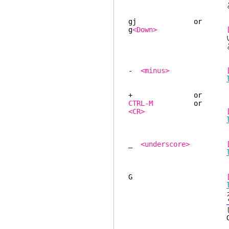
と違う動作になりま
gj
g
<Down>
いる場合とオペレー
と違う動作になりま
-
<minus>
+
CTRL-M
<CR>
_
<underscore>
G
カウントの前置が
します
G はジャンプ