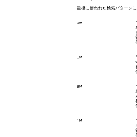
最後に使われた検索パターン
aw "a wo
単語の前後に続いて
ますがカウント
行単位ビジュアルモー
位ビジュアルモ
iw "inner 
word の間のホ
行単位ビジュアルモー
位ビジュアルモ
aW "a WO
単語の前後に続いて
がカウントは
行単位ビジュアルモー
位ビジュアルモ
iW "inner 
ホワイトスペー
行単位ビジュアルモー
位ビジュアルモ