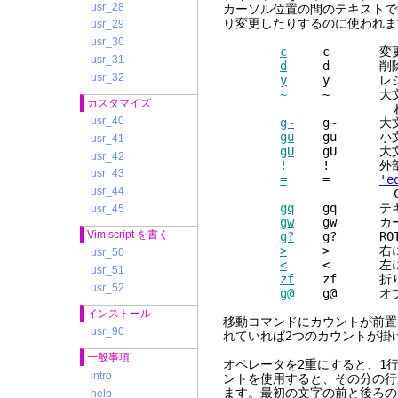
usr_28
カーソル位置の間のテキストで
り変更したりするのに使われま
usr_29
usr_30
c
c 変
usr_31
d
d 削
usr_32
y
y レジスタに
~
~ 大文字/小
カスタマイズ
れば
usr_40
g~
g~ 大文字
gu
gu 小文
usr_41
gU
gU 大文
usr_42
!
! 外部コマン
usr_43
=
=
'e
usr_44
C のインデ
gq
gq テキス
usr_45
gw
gw カーソル
Vim script を書く
g?
g? ROT1
>
> 右にシ
usr_50
<
< 左にシ
usr_51
zf
zf 折り畳
usr_52
g@
g@ オプ
インストール
移動コマンドにカウントが前置
usr_90
れていれば2つのカウントが掛け
一般事項
オペレータを2重にすると、1
intro
ントを使用すると、その分の行
ます。最初の文字の前と後ろの
help