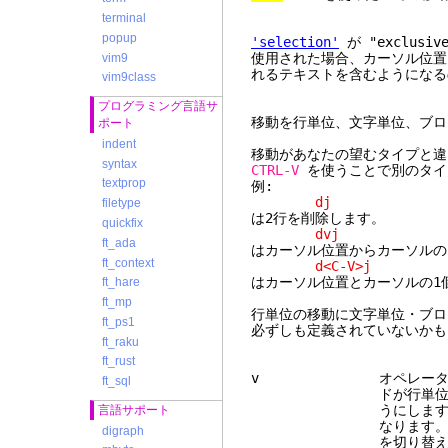
terminal
popup
'selection'
が "exclusiv
使用された場合、カーソル位置
vim9
れるテキストを含むようになる
vim9class
プログラミング言語サ
移動を行単位、文字単位、ブロ
ポート
indent
移動があなたの望むタイプと違う
syntax
CTRL-V
を使うことで別のタイ
textprop
例:
dj
filetype
は2行を削除します。
quickfix
dvj
ft_ada
はカーソル位置からカーソルの
ft_context
d<C-V>j
はカーソル位置とカーソルの1
ft_hare
ft_mp
行単位の移動に文字単位・ブロ
ft_ps1
必ずしも定義されていないかも
ft_raku
ft_rust
v オペレータコマンド
ft_sql
ドが行単位であっても
うにします。移動コ
言語サポート
なります。移動コマン
digraph
を切り替えます。これ