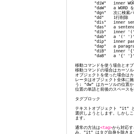
"diW" inner WOR
"daW" a WORD を
"dgn" 次に検索パタ
"dd"
"dis" inne
"das" a 
"dib" inner 
"dab" a '('
"dip" inner
"dap" a p
"diB" inner 
"daB" a '{'
移動コマンドを使う場合とオブ
移動コマンドの場合はカーソル
オブジェクトを使った場合はカ
レータはオブジェクト全体に施され
う: "dw" はカーソルの位置
位置の単語と前後のスペースを
タグ
テキストオブジェクト "it" 
選択しようとします。しかしこ
ます。
通常の方法は
<tag>
から対応する
み、"it" はタグ自身を除き