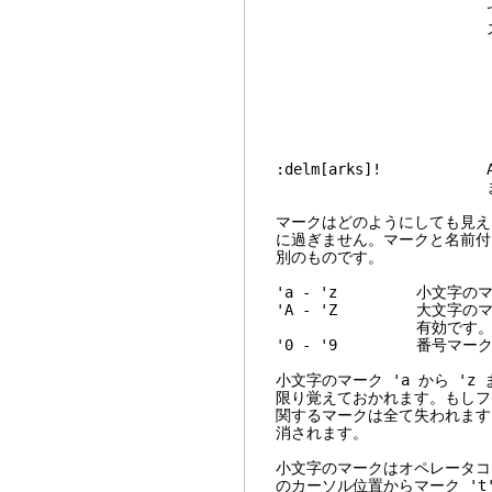
で区切られたマーク
スペースは無視
:delmark
:delmarks a
:delmarks
:delmarks 
:delmarks ^
:delmark
:delm[arks]! A
ます
マークはどのようにしても見え
に過ぎません。マークと名前付
別のものです。
'a - 'z 小文字のマ
'A - 'Z 大文字のマ
有効です
'0 - '9 番号マークです
小文字のマーク 'a から '
限り覚えておかれます。もしフ
関するマークは全て失われます
消されます。
小文字のマークはオペレータコマ
のカーソル位置からマーク 't'