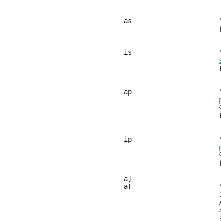
as "a sent
ビジュアルモードで
is "inner s
ビジュアルモードで
ap "a para
例外: 空行 (空白
ビジュアルモードで
ip "inner pa
例外: 空行 (空白
ビジュアルモードで
a
a[ "a [] b
コマンドは
から対応する ']'
キストを '[' と
ションフラグは、エ