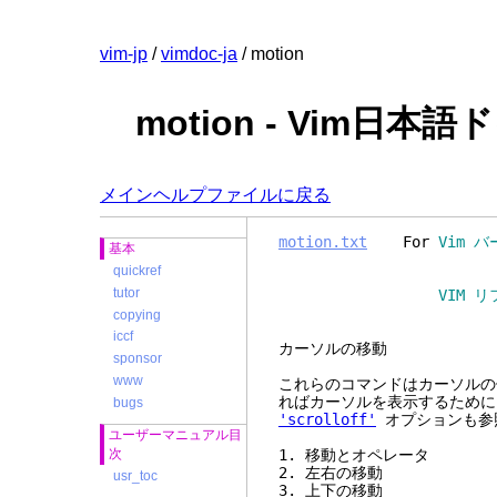
vim-jp
/
vimdoc-ja
/ motion
motion - Vim日本
メインヘルプファイルに戻る
motion.txt
For
Vim バ
基本
quickref
tutor
VIM リファレンスマニュ
copying
iccf
カーソ
sponsor
www
これらのコマンドはカーソルの
ればカーソルを表示するために
bugs
'scrolloff'
オプションも参
ユーザーマニュアル目
次
1. 移動とオペレ
2. 左右の
usr_toc
3. 上下の