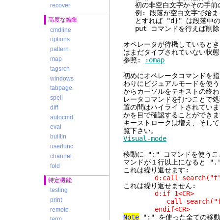
初の非空白文字かその手前の
recover
例: 段落が空白文字で始ま
高度な編集
とすれば "d}" は段落中
put コマンドを行えば削除
cmdline
options
オペレータが待機しているとき
pattern
はまだタイプされていない状態
map
参照:
:omap
tagsrch
初めにオペレータコマンドを指
windows
わりにビジュアルモードを使うこ
tabpage
からカーソルをテキストの終わ
spell
レータコマンドを打つことで処
置の間はハイライトされていま
diff
かを目で確認することができま
autocmd
キーストロークは増え、そして
eval
覧下さい。
builtin
Visual-mode
userfunc
移動に ":" コマンドを使うこと
channel
マンドが１行以上になると ".
fold
これは繰り返せます:
d:call search("f")
特定機能
これは繰り返せません:
testing
d:if 1<CR>
print
call search("f"
endif<CR>
remote
Note
":" を使った全ての移
term