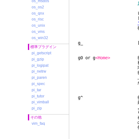
os_msdos
os_os2
トが与えられるとエ
ビジュアルモードで
os_qnx
します
os_risc
os_unix
行末の先から行の最
os_vms
os_win32
g_ [count -
標準プラグイン
pi_getscript
g0 or g
<Home>
行が折り
pi_gzip
初めの文字
pi_logipat
場合に "0" 
pi_netrw
行が折り返され
上の現在の行でもっ
pi_paren
がスクリーン上にない
pi_spec
pi_tar
pi_tutor
g^ 行が折り返
最初の非空白文
pi_vimball
より広い行の場合に 
pi_zip
り返されてい
在の行でもっとも左
その他
の非空白文字がスクリ
vim_faq
作になり