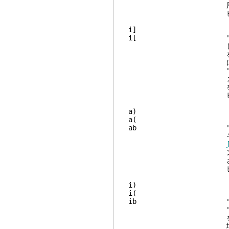
用されま
ビジュアルモードで
i
i[ "inner [
します。この
を探し、それから対応
に囲まれたテキストを
"[]" のような空
ます
を処理するため
ビジュアルモードで
ab "a blo
それに対応する ')'
ンフラグは、エスケ
されま
ビジュアルモードで
ib "inner 
を除きます
場合、次の "(" 