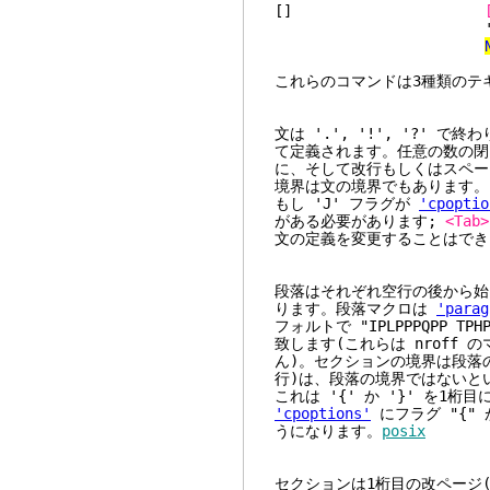
[]
'}' で始ま
これらのコマンドは3種類のテ
文は '.', '!', '?'
て定義されます。任意の数の閉じ ')'
に、そして改行もしくはスペー
境界は文の境界でもあります。
もし 'J' フラグが
'cpoptio
がある必要があります;
<Tab>
文の定義を変更することはでき
段落はそれぞれ空行の後から始
ります。段落マクロは
'parag
フォルトで "IPLPPPQPP TPH
致します(これらは nroff
ん)。セクションの境界は段落
行)は、段落の境界ではないと
これは '{' か '}' を
'cpoptions'
にフラグ "{"
うになります。
posix
セクションは1桁目の改ページ(fo