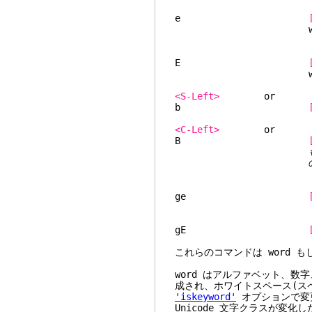
e
w や b と異な
E
w や b と異な
<S-Left>
b
<C-Left>
B
も
のこと
ge
gE
これらのコマンドは word も
word はアルファベット、
成され、ホワイトスペース(ス
'iskeyword'
オプションで変更
Unicode 文字クラスが変