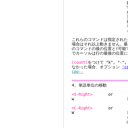
最初になっ
字が使われます。行
か
参照
これらのコマンドは指定された
場合はそれ以上動きません。最
のコマンドの後の位置と(可能
でカーソルは行の最後の位置に
[count]
をつけて "k", "-"
なかった場合、オプション
'c
cpo--
========================
4. 単
<S-Right>
w
<C-Right>
W
も
のこと