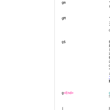
gm "g0" と似て
(もしくは可能な
gM "g0" と似て
カウントあり: 行
"10gM" はテキス
の終わり近く
g$ 行が折り返
最後の文字に、そして 
しま
違う動作に
行が折り返され
に表示されている現
のに移動します。行
ウントが使われた場
さらに、縦方向への
動しま
g
<End>
字までで
| 現在の