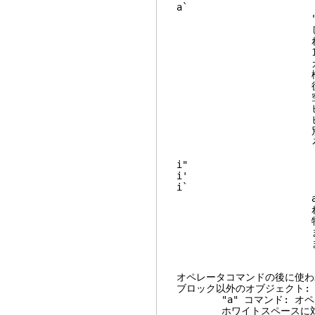
"a quoted s
します。オ
れた引用符をス
1行内でだけ
カーソルを引用符の
検索し、どの引用符
後に空白文字がある
空白文字があれ
ビジュアルモードで
ビジュアルモードで
別の文字列を含むよ
ろ、カウントは
a", a', a`
れたとき選択範
特別な場合: カウ
ます。ただし a"/
ません
オペレータコマンドの後に使わ
ブロック以外のオブジェクト:
"a" コマンド: オペレ
ホワイトスペースに対して