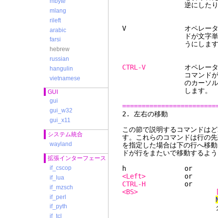
mbyte
逆にしたりでき
mlang
rileft
V オペレータコマンド
arabic
ドが文字単位であって
farsi
うにします
hebrew
russian
CTRL-V
オペレータコマンド
hangulin
コマンドがブロック単
vietnamese
のカーソル位置を端点
します。
GUI
gui
========================
gui_w32
2. 
gui_x11
この節で説明するコマンドはど
システム統合
す。これらのコマンドは行の先
wayland
を指定した場合は下の行へ移動
ドが行をまたいで移動するよう
拡張インターフェース
h
if_cscop
<Left>
if_lua
CTRL-H
if_mzsch
<BS>
if_perl
if_pyth
グを使ってく
:map CT
if_tcl