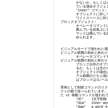
がないか、もしくはオブジ
ている場合オブジェクトの
"inner" コマンド:
オブジェクトに対して施さ
ワイトスペースに対して
ブロックオブジェクト:
オペレータコマンドはカー
囲んでいる括弧上にカーソル
マンドは囲んでいる括弧以外
められます。
ビジュアルモードで使われた場
ビジュアル範囲の初めと終わりが
オペレータコマンドを使う
ビジュアル範囲の初めと終わり
ブロック以外のオブジェク
るか、もしくは次のオブジ
オブジェクトの場合はそれ
アル範囲のどちら側にある
はブロックは1レベル外
実例として削除コマンドのリス
クトの順で並べられています。
た vi 移動コマンドが使わ
"dl" 1文字削除
"diw" in
"daw" a