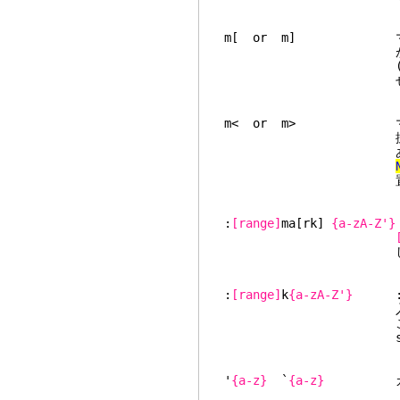
m[ or m] 
が複数のコマンドで
(移動コマンドでは
せん)
m< or m> 
択される範囲を変更
ありません。です
置のみ設定
:
[range]
ma[rk]
{a-zA-Z'}
します。デフォ
:
[range]
k
{a-zA-Z'}
:ma
入しなくても
このコマンドは変
script で
'
{a-z}
`
{a-z}
カレン