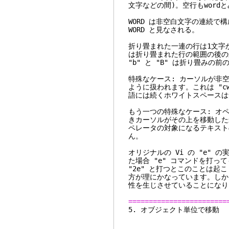
文字などの間)。空行もword
WORD は非空白文字の連続で
WORD と見なされる。
折り畳まれた一連の行は1文字からな
は折り畳まれた行の範囲の後の最
"b" と "B" は折り畳みの前
特殊なケース: カーソルが非空白文
ように扱われます。これは "
語には続くホワイトスペースは
もう一つの特殊なケース: オペ
きカーソルがその上を移動した
ペレータの対象になるテキスト
ん。
オリジナルの Vi の "e"
た場合 "e" コマンドを打
"2e" と打つとこのことは起こり
方が理にかなっています。しかし
性を生じさせていることになり
========================
5. オブジ