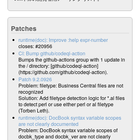
Patches
runtime(doc): Improve :help expr-number
closes: #20956
CI: Bump github/codeql-action
Bumps the github-actions group with 1 update in
the / directory: [github/codeql-action]
(https://github.com/github/codeql-action).
Patch 9.2.0926
Problem: filetype: Business Central files are not
recognized
Solution: Add filetype detection logic for *.al files
to detect perl or use either perl or al filetype
(Torben Leth).
runtime(doc): DocBook syntax variable scopes
are not clearly documented
Problem: DocBook syntax variable scopes of
docbk_type and docbk_ver are not clearly