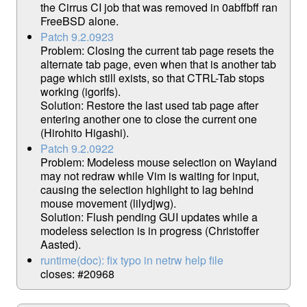
the Cirrus CI job that was removed in 0abffbff ran
FreeBSD alone.
Patch 9.2.0923
Problem: Closing the current tab page resets the
alternate tab page, even when that is another tab
page which still exists, so that CTRL-Tab stops
working (igorlfs).
Solution: Restore the last used tab page after
entering another one to close the current one
(Hirohito Higashi).
Patch 9.2.0922
Problem: Modeless mouse selection on Wayland
may not redraw while Vim is waiting for input,
causing the selection highlight to lag behind
mouse movement (lilydjwg).
Solution: Flush pending GUI updates while a
modeless selection is in progress (Christoffer
Aasted).
runtime(doc): fix typo in netrw help file
closes: #20968