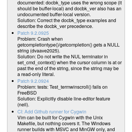
documented: docbk_type uses the wrong scope (it
should be buffer-local) and docbk_ver also has an
undocumented buffer-local version.
Solution: Correct the docbk_type examples and
describe the docbk_ver precedence.
Patch 9.2.0925
Problem: Crash when
getcompletiontype()/getcompletion() gets a NULL
string (dvaave2025).
Solution: Do not write the NUL terminator in
set_cmd_context() when the cursor column is at or
past the end of the string, since the string may be
a read-only literal.
Patch 9.2.0924
Problem: tests: Test_termwinscroll() fails on
FreeBSD
Solution: Explicitly disable line-editor feature
(neil).
CI: Add Github runner for Cygwin
Vim can be built for Cygwin with the Unix
Makefile, but nothing covers it. The Windows
runner builds with MSVC and MinGW only, and