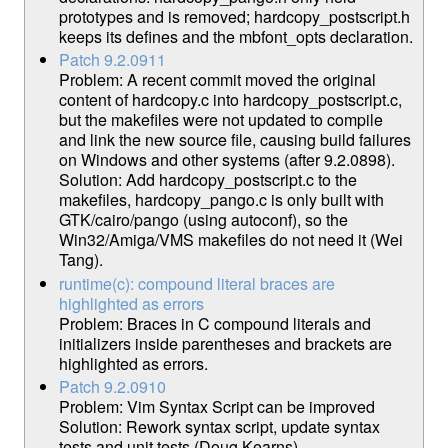
prototypes and is removed; hardcopy_postscript.h
keeps its defines and the mbfont_opts declaration.
Patch 9.2.0911
Problem: A recent commit moved the original
content of hardcopy.c into hardcopy_postscript.c,
but the makefiles were not updated to compile
and link the new source file, causing build failures
on Windows and other systems (after 9.2.0898).
Solution: Add hardcopy_postscript.c to the
makefiles, hardcopy_pango.c is only built with
GTK/cairo/pango (using autoconf), so the
Win32/Amiga/VMS makefiles do not need it (Wei
Tang).
runtime(c): compound literal braces are
highlighted as errors
Problem: Braces in C compound literals and
initializers inside parentheses and brackets are
highlighted as errors.
Patch 9.2.0910
Problem: Vim Syntax Script can be improved
Solution: Rework syntax script, update syntax
tests and unit tests (Doug Kearns).