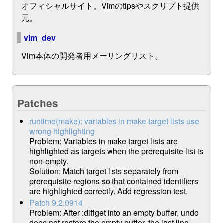
オフィシャルサイト。Vimのtipsやスクリプト提供
元。
vim_dev
Vim本体の開発者用メーリングリスト。
Patches
runtime(make): variables in make target lists use
wrong highlighting
Problem: Variables in make target lists are
highlighted as targets when the prerequisite list is
non-empty.
Solution: Match target lists separately from
prerequisite regions so that contained identifiers
are highlighted correctly. Add regression test.
Patch 9.2.0914
Problem: After :diffget into an empty buffer, undo
does not restore the empty buffer, the last line