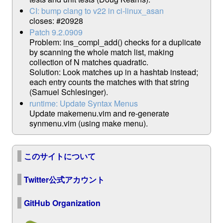
CI: bump clang to v22 in ci-linux_asan
closes: #20928
Patch 9.2.0909
Problem: ins_compl_add() checks for a duplicate
by scanning the whole match list, making
collection of N matches quadratic.
Solution: Look matches up in a hashtab instead;
each entry counts the matches with that string
(Samuel Schlesinger).
runtime: Update Syntax Menus
Update makemenu.vim and re-generate
synmenu.vim (using make menu).
このサイトについて
Twitter公式アカウント
GitHub Organization