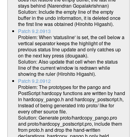
stays behind (Narendran Gopalakrishnan)
Solution: Include the empty line of the empty
buffer in the undo information, it is deleted once
the first line was obtained (Hirohito Higashi).
Patch 9.2.0913
Problem: When 'statusline' is set, the cell below a
vertical separator keeps the highlight of the
previous status line update and only catches up
on the next key press (dougaak).
Solution: Also update that cell when the status
line of the current window is redrawn while
showing the ruler (Hirohito Higashi).
Patch 9.2.0912
Problem: The prototypes for the pango and
PostScript hardcopy functions are written by hand
in hardcopy_pango.h and hardcopy_postscript.h,
instead of being generated into proto/ like for
every other source file.
Solution: Generate proto/hardcopy_pango.pro
and proto/hardcopy_postscript.pro, include them
from proto.h and drop the hand-written
declarations. hardcopy_pango.h only held