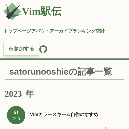
Vim駅伝
トップページ
アバウト
アーカイブ
ランキング
統計
参加する
satorunooshieの記事一覧
2023
年
61
Vimカラースキーム自作のすすめ
7/19