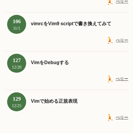
ぺりー
106
vimrcをVim9 scriptで書き換えてみて
11/1
ぺりー
127
VimをDebugする
12/20
ぺりー
129
Vimで始める正規表現
12/25
ぺりー