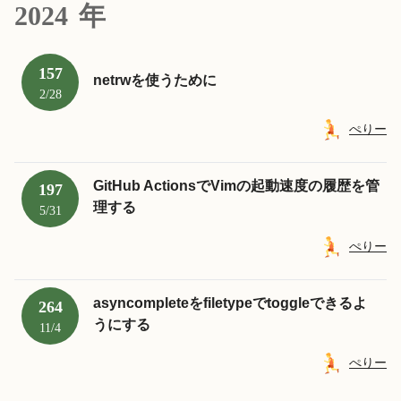
2024
年
157
netrwを使うために
2/28
ぺりー
GitHub ActionsでVimの起動速度の履歴を管
197
理する
5/31
ぺりー
asyncompleteをfiletypeでtoggleできるよ
264
うにする
11/4
ぺりー