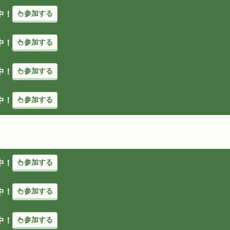
参加する
中！
参加する
中！
参加する
中！
参加する
中！
参加する
中！
参加する
中！
参加する
中！