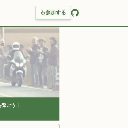
参加する
を繋ごう！