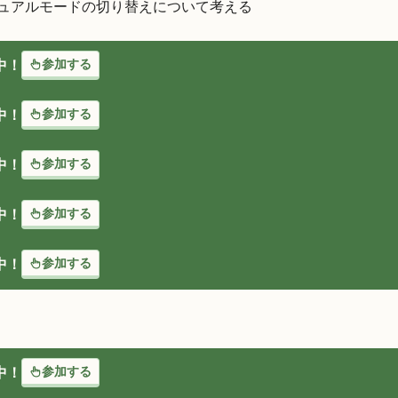
ジュアルモードの切り替えについて考える
参加する
中！
参加する
中！
参加する
中！
参加する
中！
参加する
中！
参加する
中！