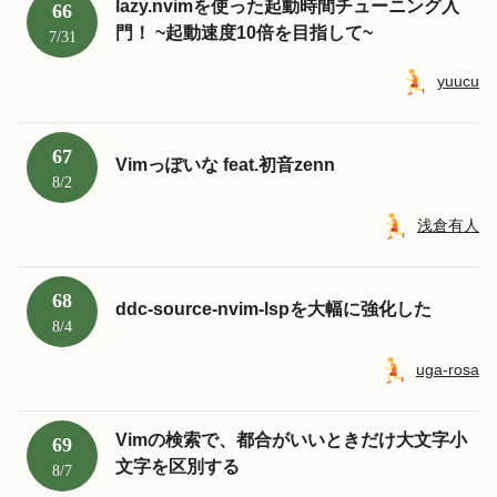
lazy.nvimを使った起動時間チューニング入
66
門！ ~起動速度10倍を目指して~
7/31
yuucu
67
Vimっぽいな feat.初音zenn
8/2
浅倉有人
68
ddc-source-nvim-lspを大幅に強化した
8/4
uga-rosa
Vimの検索で、都合がいいときだけ大文字小
69
文字を区別する
8/7