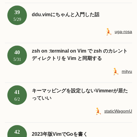
39
ddu.vimにちゃんと入門した話
5/29
uga-rosa
zsh on :terminal on Vim で zsh のカレント
40
ディレクトリを Vim と同期する
5/31
mityu
キーマッピングを設定しないVimmerが居た
41
っていい
6/2
staticWagomU
42
2023年版VimでGoを書く