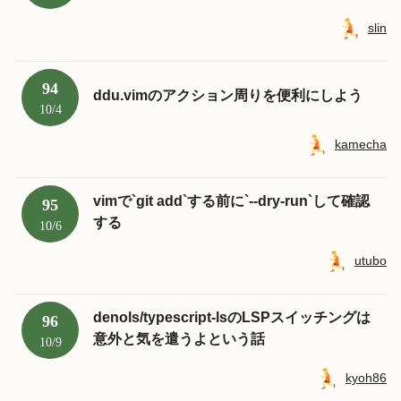
slin
94
ddu.vimのアクション周りを便利にしよう
10/4
kamecha
vimで`git add`する前に`--dry-run`して確認
95
する
10/6
utubo
denols/typescript-lsのLSPスイッチングは
96
意外と気を遣うよという話
10/9
kyoh86