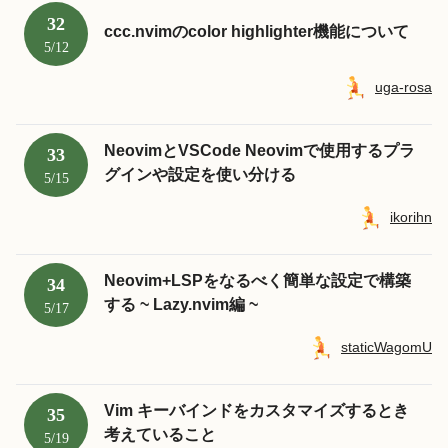
32
ccc.nvimのcolor highlighter機能について
5/12
uga-rosa
NeovimとVSCode Neovimで使用するプラ
33
グインや設定を使い分ける
5/15
ikorihn
Neovim+LSPをなるべく簡単な設定で構築
34
する ~ Lazy.nvim編 ~
5/17
staticWagomU
Vim キーバインドをカスタマイズするとき
35
考えていること
5/19