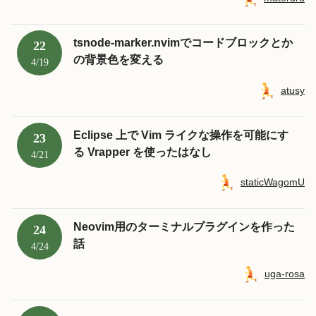
tsnode-marker.nvimでコードブロックとか
22
の背景色を変える
4/19
atusy
Eclipse 上で Vim ライクな操作を可能にす
23
る Vrapper を使ったはなし
4/21
staticWagomU
Neovim用のターミナルプラグインを作った
24
話
4/24
uga-rosa