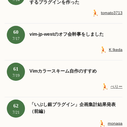
するプラグインを作った
tomato3713
60
vim-jp-westのオフ会幹事をしました
7/17
K Ikeda
61
Vimカラースキーム自作のすすめ
7/19
ぺりー
「いぶし銀プラグイン」企画集計結果発表
62
（前編）
7/21
monaqa