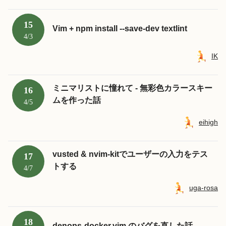
15
Vim + npm install --save-dev textlint
4/3
IK
ミニマリストに憧れて - 無彩色カラースキー
16
ムを作った話
4/5
eihigh
vusted & nvim-kitでユーザーの入力をテス
17
トする
4/7
uga-rosa
18
denops-docker.vim のバグを直した話