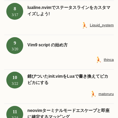
lualine.nvimでステータスラインをカスタマ
8
イズしよう!
3/17
Liquid_system
9
Vim9 script の始め方
3/20
thinca
錆びついたinit.vimをLuaで書き換えてピカ
10
ピカにする
3/22
matoruru
neovimターミナルモードエスケープと即座
11
に確定するマッピング
3/24