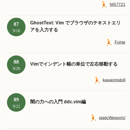
NI57721
GhostText: Vim でブラウザのテキストエリ
87
アを入力する
9/18
Fohte
88
Vimでインデント幅の単位で左右移動する
9/20
kawarimidoll
89
闇の力への入門 ddc.vim編
9/22
staticWagomU