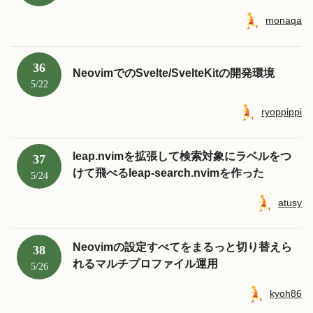
monaqa
36
NeovimでのSvelte/SvelteKitの開発環境
5/22
ryoppippi
leap.nvimを拡張して検索対象にラベルをつ
37
けて飛べるleap-search.nvimを作った
5/24
atusy
Neovimの設定すべてをまるっと切り替えら
38
れるマルチプロファイル運用
5/26
kyoh86