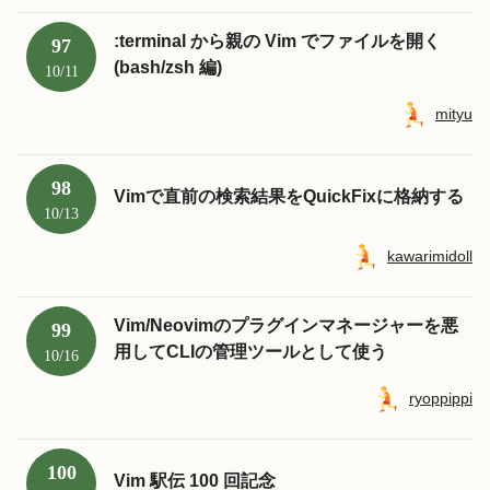
:terminal から親の Vim でファイルを開く
97
(bash/zsh 編)
10/11
mityu
98
Vimで直前の検索結果をQuickFixに格納する
10/13
kawarimidoll
Vim/Neovimのプラグインマネージャーを悪
99
用してCLIの管理ツールとして使う
10/16
ryoppippi
100
Vim 駅伝 100 回記念