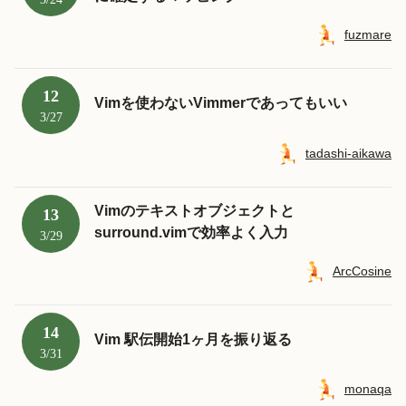
fuzmare
12
Vimを使わないVimmerであってもいい
3/27
tadashi-aikawa
Vimのテキストオブジェクトと
13
surround.vimで効率よく入力
3/29
ArcCosine
14
Vim 駅伝開始1ヶ月を振り返る
3/31
monaqa