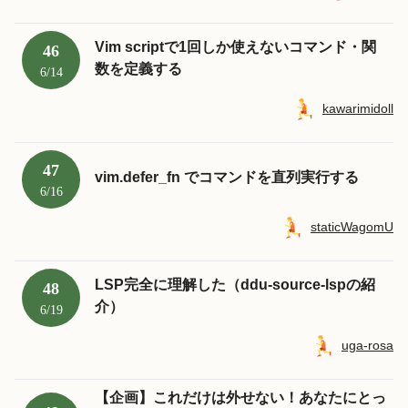
Vim scriptで1回しか使えないコマンド・関
46
数を定義する
6/14
kawarimidoll
47
vim.defer_fn でコマンドを直列実行する
6/16
staticWagomU
LSP完全に理解した（ddu-source-lspの紹
48
介）
6/19
uga-rosa
【企画】これだけは外せない！あなたにとっ