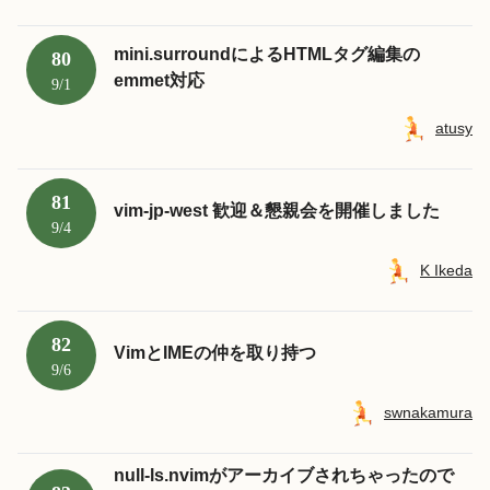
mini.surroundによるHTMLタグ編集の
80
emmet対応
9/1
atusy
81
vim-jp-west 歓迎＆懇親会を開催しました
9/4
K Ikeda
82
VimとIMEの仲を取り持つ
9/6
swnakamura
null-ls.nvimがアーカイブされちゃったので