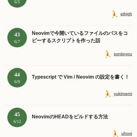
6/5
eihigh
Neovimで今開いているファイルのパスをコ
43
ピーするスクリプトを作った話
6/7
sontixyou
44
Typescript で Vim / Neovim の設定を書く！
6/9
yukimemi
45
NeovimのHEADをビルドする方法
6/12
uhooi