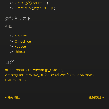
vimrc
(
ダウンロード
)
vimrc.min
(
ダウンロード
)
参加者リスト
4 名。
NI57721
Omochice
kuuote
thinca
ログ
https://matrix.to/#/#vim-jp_reading-
vimrc:gitter.im/$7K2_DHfacToWzkWPcfc7mAk9vNmSP3-
H2v_ZV33P_60
« 第678回
第680回 »