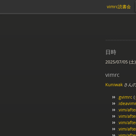
vimrc読書会
日時
2025/07/05 (土)
vimrc
Kuniwak
さんの 
.gvimrc
(
.ideavim
.vim/afte
.vim/afte
.vim/afte
.vim/afte
.vim/afte