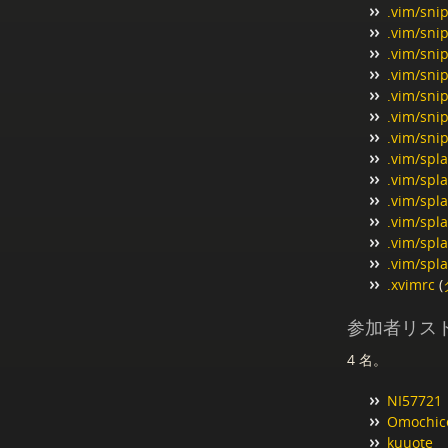
.vim/sni
.vim/sni
.vim/sni
.vim/sni
.vim/snip
.vim/snip
.vim/sni
.vim/spla
.vim/spla
.vim/spla
.vim/spl
.vim/spla
.vim/spla
.xvimrc
(
参加者リス
4 名。
NI57721
Omochic
kuuote