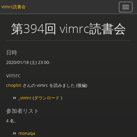
vimrc読書会
第394回 vimrc読書会
日時
2020/01/18 (土) 23:00-
vimrc
choplin
さんの vimrc を読みました (後編)
_vimrc
(
ダウンロード
)
参加者リスト
4 名。
monaqa