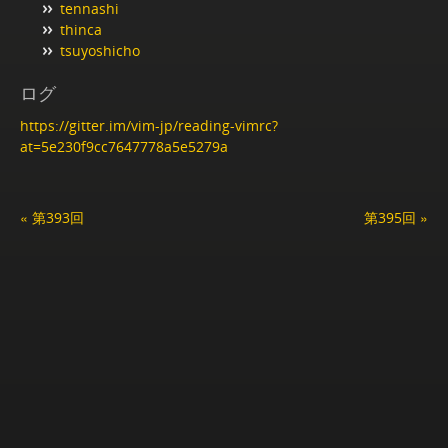
tennashi
thinca
tsuyoshicho
ログ
https://gitter.im/vim-jp/reading-vimrc?
at=5e230f9cc7647778a5e5279a
« 第393回
第395回 »