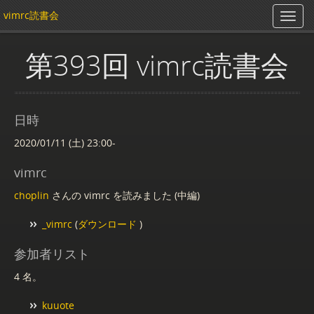
vimrc読書会
第393回 vimrc読書会
日時
2020/01/11 (土) 23:00-
vimrc
choplin
さんの vimrc を読みました (中編)
_vimrc
(
ダウンロード
)
参加者リスト
4 名。
kuuote