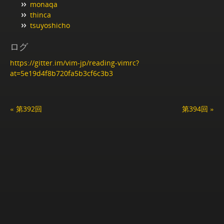
monaqa
thinca
tsuyoshicho
ログ
https://gitter.im/vim-jp/reading-vimrc?
at=5e19d4f8b720fa5b3cf6c3b3
« 第392回
第394回 »