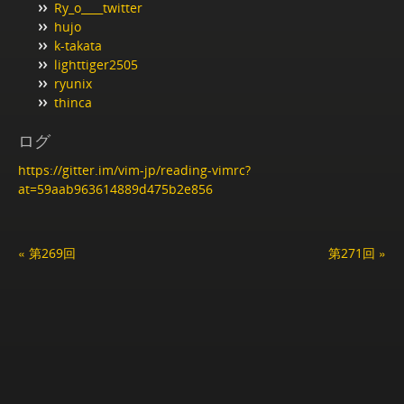
Ry_o____twitter
hujo
k-takata
lighttiger2505
ryunix
thinca
ログ
https://gitter.im/vim-jp/reading-vimrc?
at=59aab963614889d475b2e856
« 第269回
第271回 »