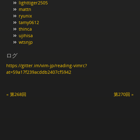
lighttiger2505
mattn
ryunix
tamy0612
thinca
ujihisa
wtsnjp
ログ
https://gitter.im/vim-jp/reading-vimrc?
at=59a17f239acddb2407cf5942
« 第268回
第270回 »