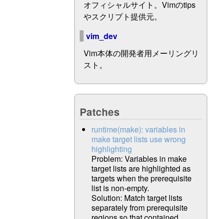
オフィシャルサイト。Vimのtips
やスクリプト提供元。
vim_dev
Vim本体の開発者用メーリングリ
スト。
Patches
runtime(make): variables in
make target lists use wrong
highlighting
Problem: Variables in make
target lists are highlighted as
targets when the prerequisite
list is non-empty.
Solution: Match target lists
separately from prerequisite
regions so that contained