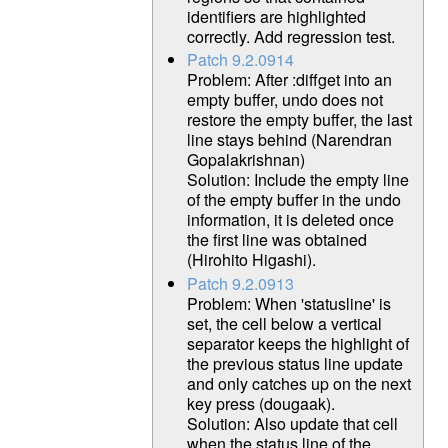
identifiers are highlighted
correctly. Add regression test.
Patch 9.2.0914
Problem: After :diffget into an
empty buffer, undo does not
restore the empty buffer, the last
line stays behind (Narendran
Gopalakrishnan)
Solution: Include the empty line
of the empty buffer in the undo
information, it is deleted once
the first line was obtained
(Hirohito Higashi).
Patch 9.2.0913
Problem: When 'statusline' is
set, the cell below a vertical
separator keeps the highlight of
the previous status line update
and only catches up on the next
key press (dougaak).
Solution: Also update that cell
when the status line of the