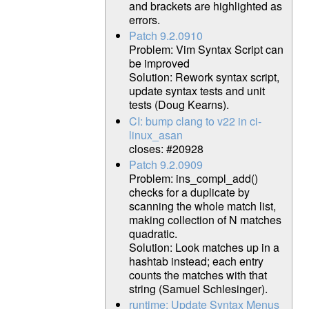
and brackets are highlighted as
errors.
Patch 9.2.0910
Problem: Vim Syntax Script can
be improved
Solution: Rework syntax script,
update syntax tests and unit
tests (Doug Kearns).
CI: bump clang to v22 in ci-
linux_asan
closes: #20928
Patch 9.2.0909
Problem: ins_compl_add()
checks for a duplicate by
scanning the whole match list,
making collection of N matches
quadratic.
Solution: Look matches up in a
hashtab instead; each entry
counts the matches with that
string (Samuel Schlesinger).
runtime: Update Syntax Menus