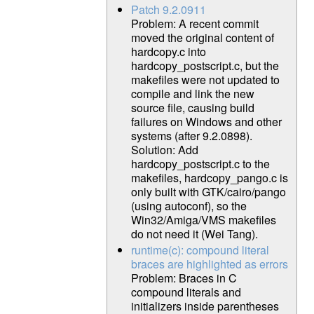
Patch 9.2.0911
Problem: A recent commit
moved the original content of
hardcopy.c into
hardcopy_postscript.c, but the
makefiles were not updated to
compile and link the new
source file, causing build
failures on Windows and other
systems (after 9.2.0898).
Solution: Add
hardcopy_postscript.c to the
makefiles, hardcopy_pango.c is
only built with GTK/cairo/pango
(using autoconf), so the
Win32/Amiga/VMS makefiles
do not need it (Wei Tang).
runtime(c): compound literal
braces are highlighted as errors
Problem: Braces in C
compound literals and
initializers inside parentheses