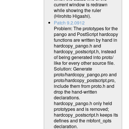
current window is redrawn
while showing the ruler
(Hirohito Higashi).
Patch 9.2.0912
Problem: The prototypes for the
pango and PostScript hardcopy
functions are written by hand in
hardcopy_pango.h and
hardcopy_postscript.h, instead
of being generated into proto/
like for every other source file.
Solution: Generate
proto/hardcopy_pango.pro and
proto/hardcopy_postscript.pro,
include them from proto.h and
drop the hand-written
declarations.
hardcopy_pango.h only held
prototypes and is removed;
hardcopy_postscript.h keeps its
defines and the mbfont_opts
declaration.