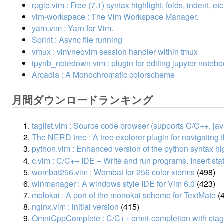
rpgle.vim : Free (7.1) syntax highlight, folds, indent, e
vim-workspace : The Vim Workspace Manager.
yarn.vim : Yarn for Vim.
Sprint : Async file running
vmux : vim/neovim session handler within tmux
ipynb_notedown.vim : plugin for editing jupyter notebo
Arcadia : A Monochromatic colorscheme
月間ダウンロードランキング
taglist.vim : Source code browser (supports C/C++, java, 
The NERD tree : A tree explorer plugin for navigating 
python.vim : Enhanced version of the python syntax hig
c.vim : C/C++ IDE – Write and run programs. Insert st
wombat256.vim : Wombat for 256 color xterms
(498)
winmanager : A windows style IDE for Vim 6.0
(423)
molokai : A port of the monokai scheme for TextMate
(
nginx.vim : initial version
(415)
OmniCppComplete : C/C++ omni-completion with ctag