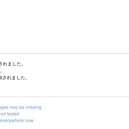
されました。
た。
加されました。
sages may be missing
not tested
be everywhere now