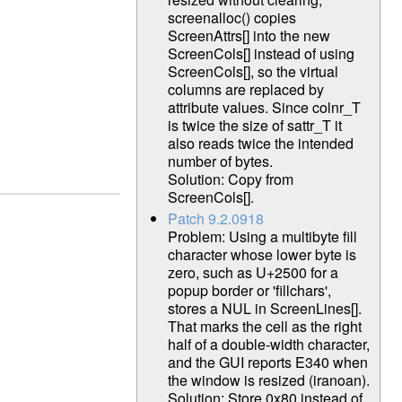
screenalloc() copies
ScreenAttrs[] into the new
ScreenCols[] instead of using
ScreenCols[], so the virtual
columns are replaced by
attribute values. Since colnr_T
is twice the size of sattr_T it
also reads twice the intended
number of bytes.
Solution: Copy from
ScreenCols[].
Patch 9.2.0918
Problem: Using a multibyte fill
character whose lower byte is
zero, such as U+2500 for a
popup border or 'fillchars',
stores a NUL in ScreenLines[].
That marks the cell as the right
half of a double-width character,
and the GUI reports E340 when
the window is resized (iranoan).
Solution: Store 0x80 instead of