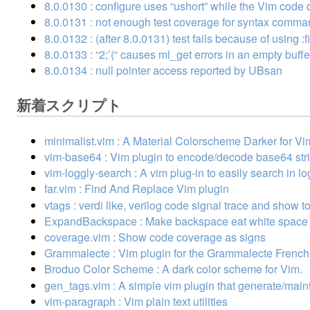
8.0.0130 : configure uses “ushort” while the Vim code 
8.0.0131 : not enough test coverage for syntax comm
8.0.0132 : (after 8.0.0131) test fails because of using :f
8.0.0133 : “2;’(“ causes ml_get errors in an empty buffe
8.0.0134 : null pointer access reported by UBsan
新着スクリプト
minimalist.vim : A Material Colorscheme Darker for Vi
vim-base64 : Vim plugin to encode/decode base64 str
vim-loggly-search : A vim plug-in to easily search in lo
far.vim : Find And Replace Vim plugin
vtags : verdi like, verilog code signal trace and show t
ExpandBackspace : Make backspace eat white space to
coverage.vim : Show code coverage as signs
Grammalecte : Vim plugin for the Grammalecte Frenc
Broduo Color Scheme : A dark color scheme for Vim.
gen_tags.vim : A simple vim plugin that generate/main
vim-paragraph : Vim plain text utilities