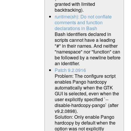
granted with limited
backtracking).
runtime(sh): Do not conflate
comments and function
declarations in Bash
Bash identifiers declared in
scripts cannot have a leading
"#" in their names. And neither
"namespace" nor "function" can
be followed by a newline before
an identifier.
Patch 9.2.0916
Problem: The configure script
enables Pango hardcopy
automatically when the GTK
GUI is selected, even when the
user explicitly specified `--
disable-hardcopy-pango` (after
v9.2.0898).
Solution: Only enable Pango
hardcopy by default when the
option was not explicitly