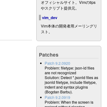
オフィシャルサイト。Vimのtips
やスクリプト提供元。
vim_dev
Vim本体の開発者用メーリングリ
スト。
Patches
Patch 9.2.0920
Problem: filetype: json-ld files
are not recognized
Solution: Detect *.jsonld files as
jsonld filetype, include filetype,
indent and syntax plugins
(Bogdan Barbu).
Patch 9.2.0919
Problem: When the screen is
resized without clearing,