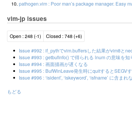
pathogen.vim : Poor man’s package manager. Easy mani
vim-jp issues
Open : 248 (-1)
Closed : 748 (+6)
Issue #992 : if_pythでvim.buffersした結果がvim8と
Issue #993 : getbufinfo() で得られる lnum の意味
Issue #994 : 画面描画が遅くなる
Issue #995 : BufWinLeave発生時にquitするとSEGV
Issue #996 : ‘isident’, ‘iskeyword’, ‘
もどる