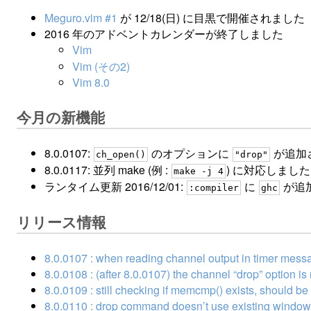
Meguro.vim #1
が 12/18(日) に目黒で開催されました
2016 年のアドベントカレンダーが終了しました
Vim
Vim (その2)
Vim 8.0
今月の新機能
8.0.0107:
のオプションに
が追加
ch_open()
"drop"
8.0.0117: 並列 make (例 :
) に対応しまし
make -j 4
ランタイム更新 2016/12/01:
に
が追
:compiler
ghc
リリース情報
8.0.0107 : when reading channel output in timer mes
8.0.0108 : (after 8.0.0107) the channel “drop” option is 
8.0.0109 : still checking if memcmp() exists, should 
8.0.0110 : drop command doesn’t use existing window