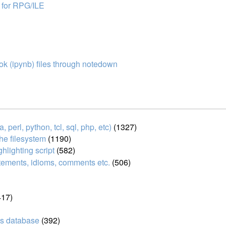
tc for RPG/ILE
ok (ipynb) files through notedown
perl, python, tcl, sql, php, etc)
(1327)
the filesystem
(1190)
hlighting script
(582)
atements, idioms, comments etc.
(506)
417)
s database
(392)