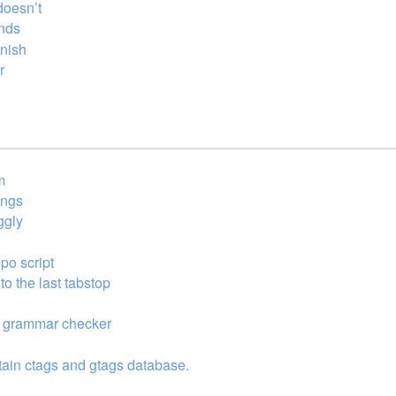
doesn’t
ands
inish
r
m
ings
ggly
opo script
 the last tabstop
h grammar checker
tain ctags and gtags database.