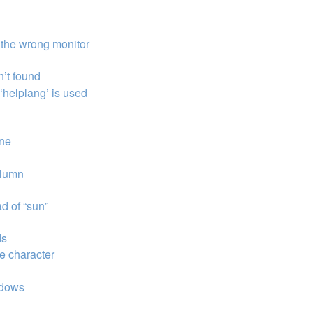
 the wrong monitor
n’t found
‘helplang’ is used
ine
olumn
d of “sun”
ds
e character
indows