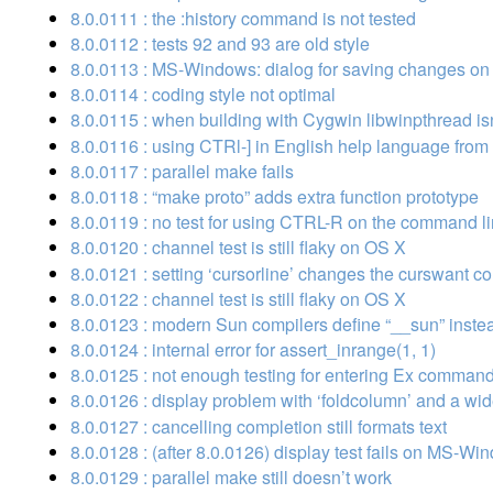
8.0.0111 : the :history command is not tested
8.0.0112 : tests 92 and 93 are old style
8.0.0113 : MS-Windows: dialog for saving changes on
8.0.0114 : coding style not optimal
8.0.0115 : when building with Cygwin libwinpthread is
8.0.0116 : using CTRl-] in English help language from 
8.0.0117 : parallel make fails
8.0.0118 : “make proto” adds extra function prototype
8.0.0119 : no test for using CTRL-R on the command l
8.0.0120 : channel test is still flaky on OS X
8.0.0121 : setting ‘cursorline’ changes the curswant c
8.0.0122 : channel test is still flaky on OS X
8.0.0123 : modern Sun compilers define “__sun” instea
8.0.0124 : internal error for assert_inrange(1, 1)
8.0.0125 : not enough testing for entering Ex comman
8.0.0126 : display problem with ‘foldcolumn’ and a wid
8.0.0127 : cancelling completion still formats text
8.0.0128 : (after 8.0.0126) display test fails on MS-W
8.0.0129 : parallel make still doesn’t work