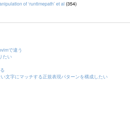
pulation of ‘runtimepath’ et al
(354)
neovimで違う
を知りたい
する
isfname’ に含まれない文字にマッチする正規表現パターンを構成したい