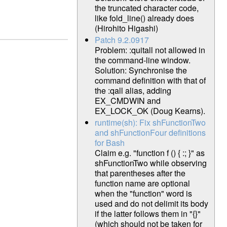
the truncated character code,
like fold_line() already does
(Hirohito Higashi)
Patch 9.2.0917
Problem: :quitall not allowed in
the command-line window.
Solution: Synchronise the
command definition with that of
the :qall alias, adding
EX_CMDWIN and
EX_LOCK_OK (Doug Kearns).
runtime(sh): Fix shFunctionTwo
and shFunctionFour definitions
for Bash
Claim e.g. "function f () { :; }" as
shFunctionTwo while observing
that parentheses after the
function name are optional
when the "function" word is
used and do not delimit its body
if the latter follows them in "{}"
(which should not be taken for