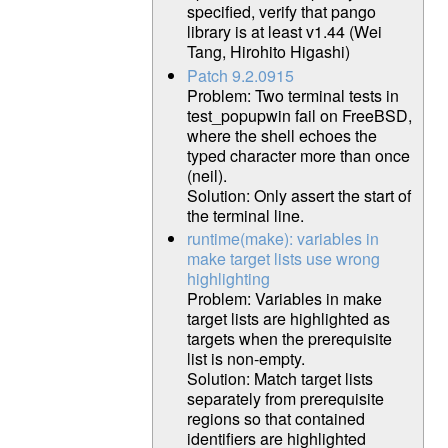
specified, verify that pango
library is at least v1.44 (Wei
Tang, Hirohito Higashi)
Patch 9.2.0915
Problem: Two terminal tests in
test_popupwin fail on FreeBSD,
where the shell echoes the
typed character more than once
(neil).
Solution: Only assert the start of
the terminal line.
runtime(make): variables in
make target lists use wrong
highlighting
Problem: Variables in make
target lists are highlighted as
targets when the prerequisite
list is non-empty.
Solution: Match target lists
separately from prerequisite
regions so that contained
identifiers are highlighted