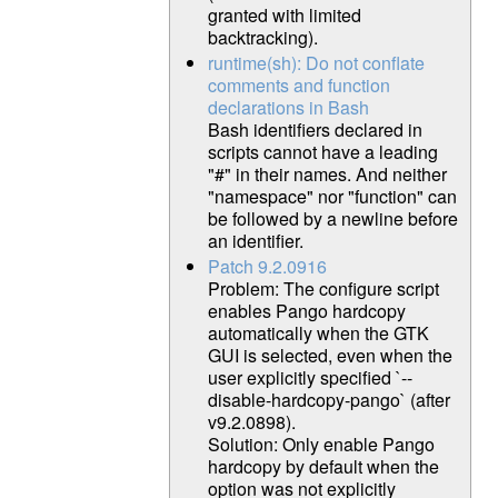
granted with limited
backtracking).
runtime(sh): Do not conflate
comments and function
declarations in Bash
Bash identifiers declared in
scripts cannot have a leading
"#" in their names. And neither
"namespace" nor "function" can
be followed by a newline before
an identifier.
Patch 9.2.0916
Problem: The configure script
enables Pango hardcopy
automatically when the GTK
GUI is selected, even when the
user explicitly specified `--
disable-hardcopy-pango` (after
v9.2.0898).
Solution: Only enable Pango
hardcopy by default when the
option was not explicitly