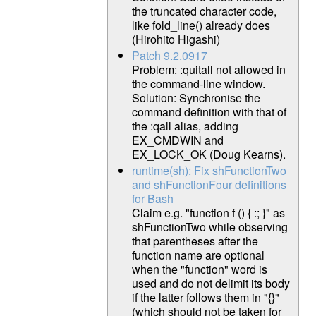
the truncated character code,
like fold_line() already does
(Hirohito Higashi)
Patch 9.2.0917
Problem: :quitall not allowed in
the command-line window.
Solution: Synchronise the
command definition with that of
the :qall alias, adding
EX_CMDWIN and
EX_LOCK_OK (Doug Kearns).
runtime(sh): Fix shFunctionTwo
and shFunctionFour definitions
for Bash
Claim e.g. "function f () { :; }" as
shFunctionTwo while observing
that parentheses after the
function name are optional
when the "function" word is
used and do not delimit its body
if the latter follows them in "{}"
(which should not be taken for