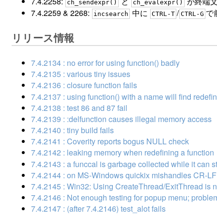
7.4.2258:
と
が終端文字
ch_sendexpr()
ch_evalexpr()
7.4.2259 & 2268:
中に
/
で
incsearch
CTRL-T
CTRL-G
リリース情報
7.4.2134 : no error for using function() badly
7.4.2135 : various tiny issues
7.4.2136 : closure function fails
7.4.2137 : using function() with a name will find redefi
7.4.2138 : test 86 and 87 fail
7.4.2139 : :delfunction causes illegal memory access
7.4.2140 : tiny build fails
7.4.2141 : Coverity reports bogus NULL check
7.4.2142 : leaking memory when redefining a function
7.4.2143 : a funccal is garbage collected while it can st
7.4.2144 : on MS-Windows quickix mishandles CR-LF 
7.4.2145 : Win32: Using CreateThread/ExitThread is n
7.4.2146 : Not enough testing for popup menu; probl
7.4.2147 : (after 7.4.2146) test_alot fails