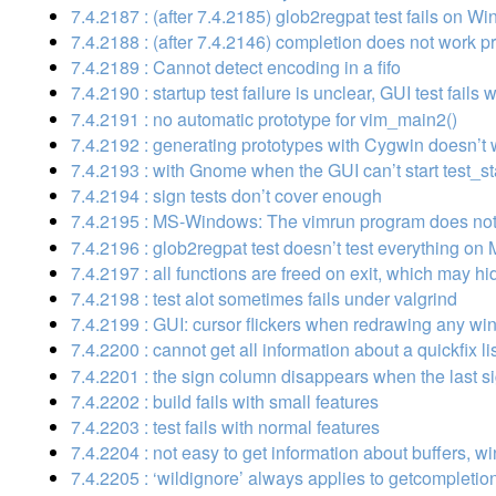
7.4.2187 : (after 7.4.2185) glob2regpat test fails on W
7.4.2188 : (after 7.4.2146) completion does not work p
7.4.2189 : Cannot detect encoding in a fifo
7.4.2190 : startup test failure is unclear, GUI test fail
7.4.2191 : no automatic prototype for vim_main2()
7.4.2192 : generating prototypes with Cygwin doesn’t 
7.4.2193 : with Gnome when the GUI can’t start test_s
7.4.2194 : sign tests don’t cover enough
7.4.2195 : MS-Windows: The vimrun program does not
7.4.2196 : glob2regpat test doesn’t test everything 
7.4.2197 : all functions are freed on exit, which may hi
7.4.2198 : test alot sometimes fails under valgrind
7.4.2199 : GUI: cursor flickers when redrawing any w
7.4.2200 : cannot get all information about a quickfix li
7.4.2201 : the sign column disappears when the last si
7.4.2202 : build fails with small features
7.4.2203 : test fails with normal features
7.4.2204 : not easy to get information about buffers, 
7.4.2205 : ‘wildignore’ always applies to getcompletion