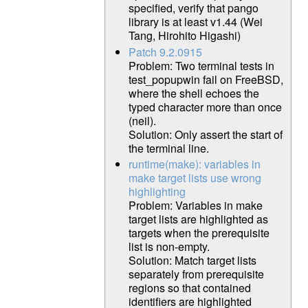
specified, verify that pango
library is at least v1.44 (Wei
Tang, Hirohito Higashi)
Patch 9.2.0915
Problem: Two terminal tests in
test_popupwin fail on FreeBSD,
where the shell echoes the
typed character more than once
(neil).
Solution: Only assert the start of
the terminal line.
runtime(make): variables in
make target lists use wrong
highlighting
Problem: Variables in make
target lists are highlighted as
targets when the prerequisite
list is non-empty.
Solution: Match target lists
separately from prerequisite
regions so that contained
identifiers are highlighted