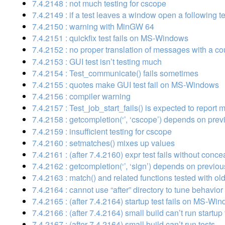
7.4.2148 : not much testing for cscope
7.4.2149 : if a test leaves a window open a following te
7.4.2150 : warning with MinGW 64
7.4.2151 : quickfix test fails on MS-Windows
7.4.2152 : no proper translation of messages with a co
7.4.2153 : GUI test isn’t testing much
7.4.2154 : Test_communicate() fails sometimes
7.4.2155 : quotes make GUI test fail on MS-Windows
7.4.2156 : compiler warning
7.4.2157 : Test_job_start_fails() is expected to report
7.4.2158 : getcompletion(‘’, ‘cscope’) depends on pre
7.4.2159 : insufficient testing for cscope
7.4.2160 : setmatches() mixes up values
7.4.2161 : (after 7.4.2160) expr test fails without conce
7.4.2162 : getcompletion(‘’, ‘sign’) depends on previo
7.4.2163 : match() and related functions tested with old 
7.4.2164 : cannot use “after” directory to tune behavio
7.4.2165 : (after 7.4.2164) startup test fails on MS-Wi
7.4.2166 : (after 7.4.2164) small build can’t run startup 
7.4.2167 : (after 7.4.2164) small build can’t run tests