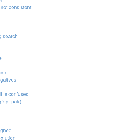
 not consistent
ag search
e
ment
egatives
l is confused
grep_pat()
signed
solution