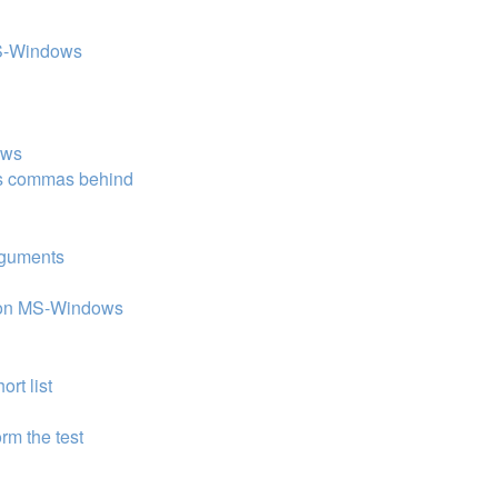
 MS-Windows
ows
ves commas behind
arguments
ls on MS-Windows
ort list
rm the test