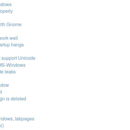
indows
roperly
s with Gnome
work well
tartup hangs
 support Unicode
on MS-Windows
de leaks
indow
st
gn is deleted
windows, tabpages
()