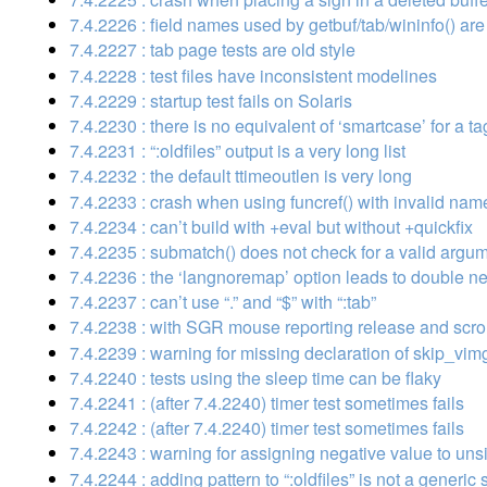
7.4.2226 : field names used by getbuf/tab/wininfo() are
7.4.2227 : tab page tests are old style
7.4.2228 : test files have inconsistent modelines
7.4.2229 : startup test fails on Solaris
7.4.2230 : there is no equivalent of ‘smartcase’ for a t
7.4.2231 : “:oldfiles” output is a very long list
7.4.2232 : the default ttimeoutlen is very long
7.4.2233 : crash when using funcref() with invalid nam
7.4.2234 : can’t build with +eval but without +quickfix
7.4.2235 : submatch() does not check for a valid argu
7.4.2236 : the ‘langnoremap’ option leads to double n
7.4.2237 : can’t use “.” and “$” with “:tab”
7.4.2238 : with SGR mouse reporting release and scrol
7.4.2239 : warning for missing declaration of skip_vim
7.4.2240 : tests using the sleep time can be flaky
7.4.2241 : (after 7.4.2240) timer test sometimes fails
7.4.2242 : (after 7.4.2240) timer test sometimes fails
7.4.2243 : warning for assigning negative value to un
7.4.2244 : adding pattern to “:oldfiles” is not a generic 