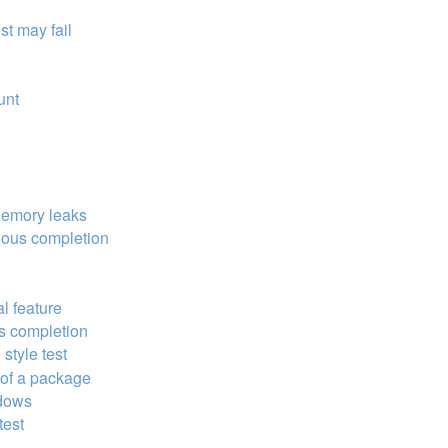
st may fail
unt
 memory leaks
vious completion
al feature
us completion
style test
r of a package
ndows
test