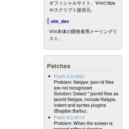
オフィシャルサイト。Vimのtips
やスクリプト提供元。
vim_dev
Vim本体の開発者用メーリングリ
スト。
Patches
Patch 9.2.0920
Problem: filetype: json-ld files
are not recognized
Solution: Detect *.jsonld files as
jsonld filetype, include filetype,
indent and syntax plugins
(Bogdan Barbu).
Patch 9.2.0919
Problem: When the screen is
resized without clearing,