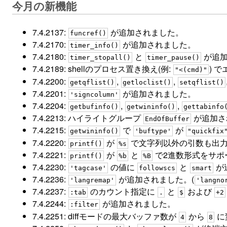
今月の新機能
7.4.2137:
が追加されました。
funcref()
7.4.2170:
が追加されました。
timer_info()
7.4.2180:
と
が追加
timer_stopall()
timer_pause()
7.4.2189: shellのプロセス置き換え(例:
) 
"<(cmd)"
7.4.2200:
,
,
getqflist()
getloclist()
setqflist()
7.4.2201:
が追加されました。
'signcolumn'
7.4.2204:
,
,
getbufinfo()
getwininfo()
gettabinfo
7.4.2213: ハイライトグループ
が追加さ
EndOfBuffer
7.4.2215:
で
が
getwininfo()
'buftype'
"quickfix
7.4.2220:
が
で文字列以外の引数も出力
printf()
%s
7.4.2221:
が
と
で2進数形式をサポ
printf()
%b
%B
7.4.2230:
の値に
と
が
'tagcase'
followscs
smart
7.4.2236:
が追加されました。(
'langremap'
'langno
7.4.2237:
のカウント指定に
と
および
:tab
.
$
+2
7.4.2244:
が追加されました。
:filter
7.4.2251: diffモードの最大バッファ数が
から
に
4
8