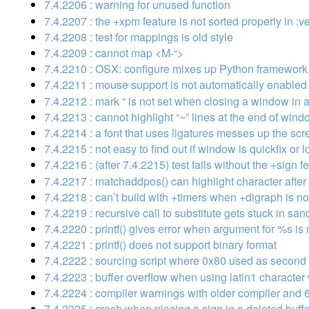
7.4.2206 : warning for unused function
7.4.2207 : the +xpm feature is not sorted properly in :v
7.4.2208 : test for mappings is old style
7.4.2209 : cannot map <M-“>
7.4.2210 : OSX: configure mixes up Python framework
7.4.2211 : mouse support is not automatically enabled
7.4.2212 : mark “ is not set when closing a window in 
7.4.2213 : cannot highlight “~” lines at the end of wind
7.4.2214 : a font that uses ligatures messes up the scr
7.4.2215 : not easy to find out if window is quickfix or lo
7.4.2216 : (after 7.4.2215) test fails without the +sign f
7.4.2217 : matchaddpos() can highlight character after 
7.4.2218 : can’t build with +timers when +digraph is no
7.4.2219 : recursive call to substitute gets stuck in sa
7.4.2220 : printf() gives error when argument for %s is n
7.4.2221 : printf() does not support binary format
7.4.2222 : sourcing script where 0x80 used as second
7.4.2223 : buffer overflow when using latin1 character
7.4.2224 : compiler warnings with older compiler and 
7.4.2225 : crash when placing a sign in a deleted buff