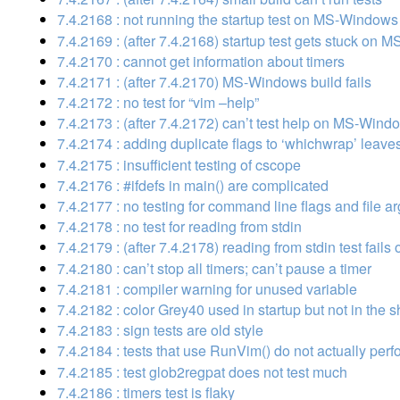
7.4.2168 : not running the startup test on MS-Windows
7.4.2169 : (after 7.4.2168) startup test gets stuck on
7.4.2170 : cannot get information about timers
7.4.2171 : (after 7.4.2170) MS-Windows build fails
7.4.2172 : no test for “vim –help”
7.4.2173 : (after 7.4.2172) can’t test help on MS-Wind
7.4.2174 : adding duplicate flags to ‘whichwrap’ lea
7.4.2175 : insufficient testing of cscope
7.4.2176 : #ifdefs in main() are complicated
7.4.2177 : no testing for command line flags and file 
7.4.2178 : no test for reading from stdin
7.4.2179 : (after 7.4.2178) reading from stdin test fai
7.4.2180 : can’t stop all timers; can’t pause a timer
7.4.2181 : compiler warning for unused variable
7.4.2182 : color Grey40 used in startup but not in the sh
7.4.2183 : sign tests are old style
7.4.2184 : tests that use RunVim() do not actually perfo
7.4.2185 : test glob2regpat does not test much
7.4.2186 : timers test is flaky