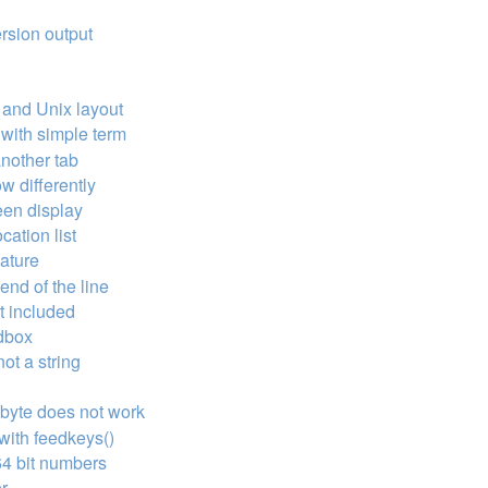
ersion output
 and Unix layout
 with simple term
another tab
ow differently
een display
cation list
eature
end of the line
t included
ndbox
ot a string
 byte does not work
 with feedkeys()
64 bit numbers
er