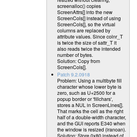
screenalloc() copies
ScreenAttrs[] into the new
ScreenCols[] instead of using
ScreenCols[], so the virtual
columns are replaced by
attribute values. Since colnr_T
is twice the size of sattr_T it
also reads twice the intended
number of bytes.
Solution: Copy from
ScreenCols[].
Patch 9.2.0918
Problem: Using a multibyte fill
character whose lower byte is
zero, such as U+2500 for a
popup border or 'fillchars',
stores a NUL in ScreenLines[].
That marks the cell as the right
half of a double-width character,
and the GUI reports E340 when
the window is resized (iranoan).
Solution: Store 0x80 instead of