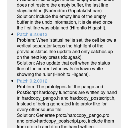
does not restore the empty buffer, the last line
stays behind (Narendran Gopalakrishnan)
Solution: Include the empty line of the empty
buffer in the undo information, it is deleted once
the first line was obtained (Hirohito Higashi).
Patch 9.2.0913
Problem: When 'statusline' is set, the cell below a
vertical separator keeps the highlight of the
previous status line update and only catches up
on the next key press (dougaak).
Solution: Also update that cell when the status
line of the current window is redrawn while
showing the ruler (Hirohito Higashi).
Patch 9.2.0912
Problem: The prototypes for the pango and
PostScript hardcopy functions are written by hand
in hardcopy_pango.h and hardcopy_postscript.h,
instead of being generated into proto/ like for
every other source file.
Solution: Generate proto/hardcopy_pango.pro
and proto/hardcopy_postscript.pro, include them
from proto.h and drop the hand-written