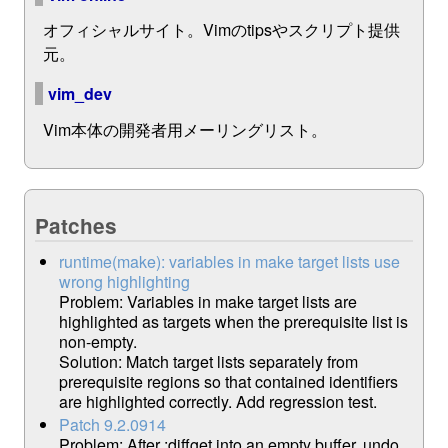
オフィシャルサイト。Vimのtipsやスクリプト提供
元。
vim_dev
Vim本体の開発者用メーリングリスト。
Patches
runtime(make): variables in make target lists use
wrong highlighting
Problem: Variables in make target lists are
highlighted as targets when the prerequisite list is
non-empty.
Solution: Match target lists separately from
prerequisite regions so that contained identifiers
are highlighted correctly. Add regression test.
Patch 9.2.0914
Problem: After :diffget into an empty buffer, undo