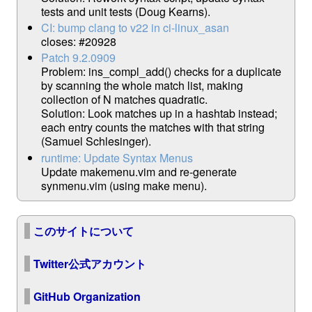
tests and unit tests (Doug Kearns).
CI: bump clang to v22 in ci-linux_asan
closes: #20928
Patch 9.2.0909
Problem: ins_compl_add() checks for a duplicate
by scanning the whole match list, making
collection of N matches quadratic.
Solution: Look matches up in a hashtab instead;
each entry counts the matches with that string
(Samuel Schlesinger).
runtime: Update Syntax Menus
Update makemenu.vim and re-generate
synmenu.vim (using make menu).
このサイトについて
Twitter公式アカウント
GitHub Organization