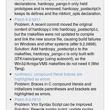
declarations. hardcopy_pango.h only held
prototypes and is removed; hardcopy_postscript.h
keeps its defines and the mbfont_opts declaration.
Patch 9.2.0911
Problem: A recent commit moved the original
content of hardcopy.c into hardcopy_postscript.c,
but the makefiles were not updated to compile
and link the new source file, causing build failures
on Windows and other systems (after 9.2.0898).
Solution: Add hardcopy_postscript.c to the
makefiles, hardcopy_pango.c is only built with
GTK/cairo/pango (using autoconf), so the
Win32/Amiga/VMS makefiles do not need it (Wei
Tang).
runtime(c): compound literal braces are
highlighted as errors
Problem: Braces in C compound literals and
initializers inside parentheses and brackets are
highlighted as errors.
Patch 9.2.0910
Problem: Vim Syntax Script can be improved
Solution: Rework syntax script, update syntax