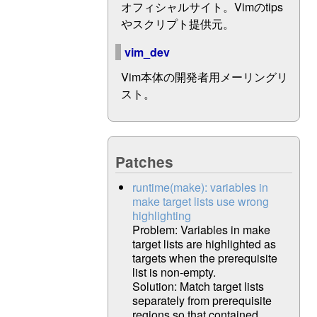
オフィシャルサイト。Vimのtips
やスクリプト提供元。
vim_dev
Vim本体の開発者用メーリングリ
スト。
Patches
runtime(make): variables in
make target lists use wrong
highlighting
Problem: Variables in make
target lists are highlighted as
targets when the prerequisite
list is non-empty.
Solution: Match target lists
separately from prerequisite
regions so that contained