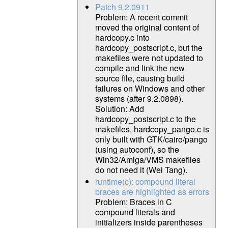
Patch 9.2.0911
Problem: A recent commit
moved the original content of
hardcopy.c into
hardcopy_postscript.c, but the
makefiles were not updated to
compile and link the new
source file, causing build
failures on Windows and other
systems (after 9.2.0898).
Solution: Add
hardcopy_postscript.c to the
makefiles, hardcopy_pango.c is
only built with GTK/cairo/pango
(using autoconf), so the
Win32/Amiga/VMS makefiles
do not need it (Wei Tang).
runtime(c): compound literal
braces are highlighted as errors
Problem: Braces in C
compound literals and
initializers inside parentheses