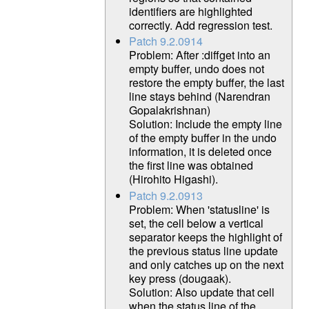
identifiers are highlighted
correctly. Add regression test.
Patch 9.2.0914
Problem: After :diffget into an
empty buffer, undo does not
restore the empty buffer, the last
line stays behind (Narendran
Gopalakrishnan)
Solution: Include the empty line
of the empty buffer in the undo
information, it is deleted once
the first line was obtained
(Hirohito Higashi).
Patch 9.2.0913
Problem: When 'statusline' is
set, the cell below a vertical
separator keeps the highlight of
the previous status line update
and only catches up on the next
key press (dougaak).
Solution: Also update that cell
when the status line of the