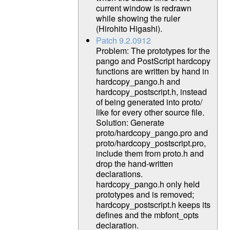
current window is redrawn
while showing the ruler
(Hirohito Higashi).
Patch 9.2.0912
Problem: The prototypes for the
pango and PostScript hardcopy
functions are written by hand in
hardcopy_pango.h and
hardcopy_postscript.h, instead
of being generated into proto/
like for every other source file.
Solution: Generate
proto/hardcopy_pango.pro and
proto/hardcopy_postscript.pro,
include them from proto.h and
drop the hand-written
declarations.
hardcopy_pango.h only held
prototypes and is removed;
hardcopy_postscript.h keeps its
defines and the mbfont_opts
declaration.