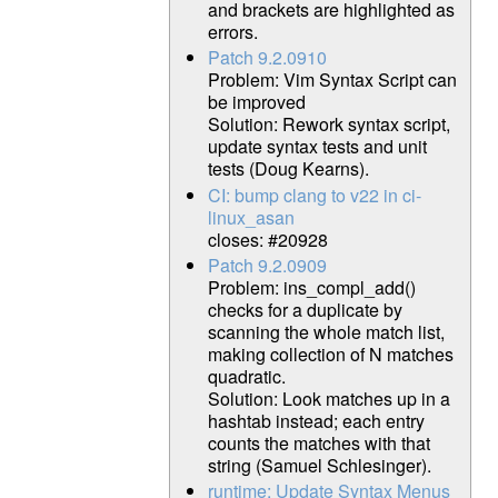
and brackets are highlighted as
errors.
Patch 9.2.0910
Problem: Vim Syntax Script can
be improved
Solution: Rework syntax script,
update syntax tests and unit
tests (Doug Kearns).
CI: bump clang to v22 in ci-
linux_asan
closes: #20928
Patch 9.2.0909
Problem: ins_compl_add()
checks for a duplicate by
scanning the whole match list,
making collection of N matches
quadratic.
Solution: Look matches up in a
hashtab instead; each entry
counts the matches with that
string (Samuel Schlesinger).
runtime: Update Syntax Menus