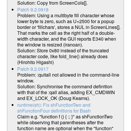
Solution: Copy from ScreenCols[].
Patch 9.2.0918
Problem: Using a multibyte fill character whose
lower byte is zero, such as U+2500 for a popup
border or 'fillchars', stores a NUL in ScreenLines[].
That marks the cell as the right half of a double-
width character, and the GUI reports E340 when
the window is resized (iranoan).
Solution: Store 0x80 instead of the truncated
character code, like fold_line() already does
(Hirohito Higashi)
Patch 9.2.0917
Problem: :quitall not allowed in the command-line
window.
Solution: Synchronise the command definition
with that of the :qall alias, adding EX_CMDWIN
and EX_LOCK_OK (Doug Kearns).
runtime(sh): Fix shFunctionTwo and
shFunctionFour definitions for Bash
Claim e.g. "function f () { :; }" as shFunctionTwo
while observing that parentheses after the
function name are optional when the "function"