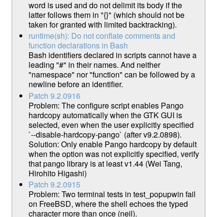
word is used and do not delimit its body if the
latter follows them in "{}" (which should not be
taken for granted with limited backtracking).
runtime(sh): Do not conflate comments and
function declarations in Bash
Bash identifiers declared in scripts cannot have a
leading "#" in their names. And neither
"namespace" nor "function" can be followed by a
newline before an identifier.
Patch 9.2.0916
Problem: The configure script enables Pango
hardcopy automatically when the GTK GUI is
selected, even when the user explicitly specified
`--disable-hardcopy-pango` (after v9.2.0898).
Solution: Only enable Pango hardcopy by default
when the option was not explicitly specified, verify
that pango library is at least v1.44 (Wei Tang,
Hirohito Higashi)
Patch 9.2.0915
Problem: Two terminal tests in test_popupwin fail
on FreeBSD, where the shell echoes the typed
character more than once (neil).