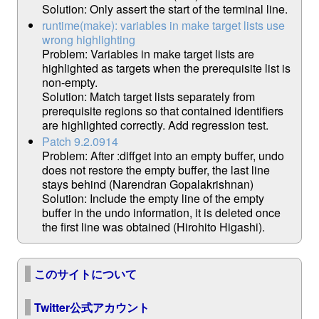
Solution: Only assert the start of the terminal line.
runtime(make): variables in make target lists use
wrong highlighting
Problem: Variables in make target lists are
highlighted as targets when the prerequisite list is
non-empty.
Solution: Match target lists separately from
prerequisite regions so that contained identifiers
are highlighted correctly. Add regression test.
Patch 9.2.0914
Problem: After :diffget into an empty buffer, undo
does not restore the empty buffer, the last line
stays behind (Narendran Gopalakrishnan)
Solution: Include the empty line of the empty
buffer in the undo information, it is deleted once
the first line was obtained (Hirohito Higashi).
このサイトについて
Twitter公式アカウント