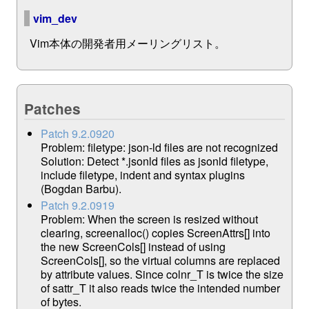
vim_dev
Vim本体の開発者用メーリングリスト。
Patches
Patch 9.2.0920
Problem: filetype: json-ld files are not recognized
Solution: Detect *.jsonld files as jsonld filetype,
include filetype, indent and syntax plugins
(Bogdan Barbu).
Patch 9.2.0919
Problem: When the screen is resized without
clearing, screenalloc() copies ScreenAttrs[] into
the new ScreenCols[] instead of using
ScreenCols[], so the virtual columns are replaced
by attribute values. Since colnr_T is twice the size
of sattr_T it also reads twice the intended number
of bytes.