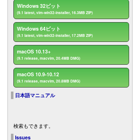
Windows 32ビット
(9.1 latest, vim-win32-installer, 16.3MB ZIP)
Windows 64ビット
(9.1 latest, vim-win32-installer, 17.2MB ZIP)
macOS 10.13+
(9.1 release, macvim, 20.4MB DMG)
macOS 10.9-10.12
(9.1 release, macvim, 20.8MB DMG)
日本語マニュアル
検索もできます。
Issues