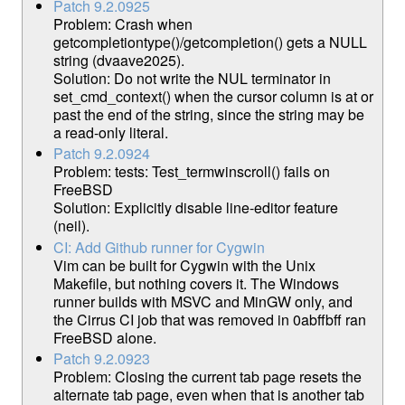
Patch 9.2.0925
Problem: Crash when
getcompletiontype()/getcompletion() gets a NULL
string (dvaave2025).
Solution: Do not write the NUL terminator in
set_cmd_context() when the cursor column is at or
past the end of the string, since the string may be
a read-only literal.
Patch 9.2.0924
Problem: tests: Test_termwinscroll() fails on
FreeBSD
Solution: Explicitly disable line-editor feature
(neil).
CI: Add Github runner for Cygwin
Vim can be built for Cygwin with the Unix
Makefile, but nothing covers it. The Windows
runner builds with MSVC and MinGW only, and
the Cirrus CI job that was removed in 0abffbff ran
FreeBSD alone.
Patch 9.2.0923
Problem: Closing the current tab page resets the
alternate tab page, even when that is another tab