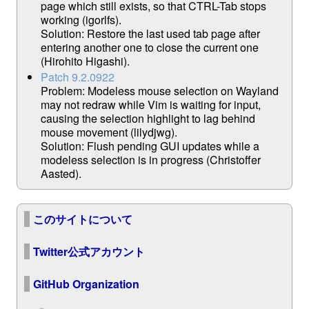
page which still exists, so that CTRL-Tab stops
working (igorlfs).
Solution: Restore the last used tab page after
entering another one to close the current one
(Hirohito Higashi).
Patch 9.2.0922
Problem: Modeless mouse selection on Wayland
may not redraw while Vim is waiting for input,
causing the selection highlight to lag behind
mouse movement (lilydjwg).
Solution: Flush pending GUI updates while a
modeless selection is in progress (Christoffer
Aasted).
このサイトについて
Twitter公式アカウント
GitHub Organization