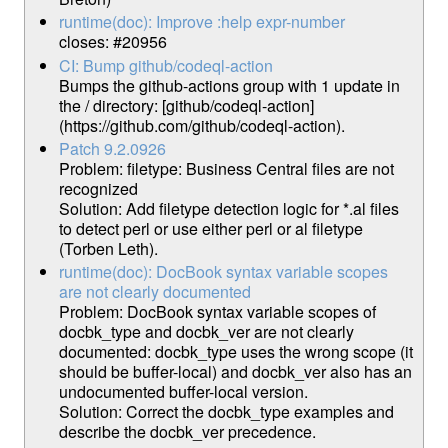
runtime(doc): Improve :help expr-number
closes: #20956
CI: Bump github/codeql-action
Bumps the github-actions group with 1 update in
the / directory: [github/codeql-action]
(https://github.com/github/codeql-action).
Patch 9.2.0926
Problem: filetype: Business Central files are not
recognized
Solution: Add filetype detection logic for *.al files
to detect perl or use either perl or al filetype
(Torben Leth).
runtime(doc): DocBook syntax variable scopes
are not clearly documented
Problem: DocBook syntax variable scopes of
docbk_type and docbk_ver are not clearly
documented: docbk_type uses the wrong scope (it
should be buffer-local) and docbk_ver also has an
undocumented buffer-local version.
Solution: Correct the docbk_type examples and
describe the docbk_ver precedence.