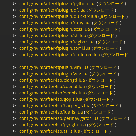
.config/nvim/after/ftplugin/python.lua
(
ダウンロード
)
.config/nvim/after/ftplugin/qf.lua
(
ダウンロード
)
.config/nvim/after/ftplugin/quickfix.lua
(
ダウンロード
)
.config/nvim/after/ftplugin/ruby.lua
(
ダウンロード
)
.config/nvim/after/ftplugin/scss.lua
(
ダウンロード
)
.config/nvim/after/ftplugin/sh.lua
(
ダウンロード
)
.config/nvim/after/ftplugin/tagbar.lua
(
ダウンロード
)
.config/nvim/after/ftplugin/toml.lua
(
ダウンロード
)
.config/nvim/after/ftplugin/undotree.lua
(
ダウンロード
)
.config/nvim/after/ftplugin/vim.lua
(
ダウンロード
)
.config/nvim/after/ftplugin/vue.lua
(
ダウンロード
)
.config/nvim/after/lsp/clangd.lua
(
ダウンロード
)
.config/nvim/after/lsp/copilot.lua
(
ダウンロード
)
.config/nvim/after/lsp/denols.lua
(
ダウンロード
)
.config/nvim/after/lsp/gopls.lua
(
ダウンロード
)
.config/nvim/after/lsp/harper_ls.lua
(
ダウンロード
)
.config/nvim/after/lsp/lua_ls.lua
(
ダウンロード
)
.config/nvim/after/lsp/perlnavigator.lua
(
ダウンロード
)
.config/nvim/after/lsp/pyright.lua
(
ダウンロード
)
.config/nvim/after/lsp/ts_ls.lua
(
ダウンロード
)