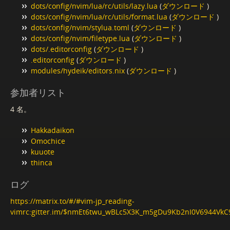
dots/config/nvim/lua/rc/utils/lazy.lua
(
ダウンロード
)
dots/config/nvim/lua/rc/utils/format.lua
(
ダウンロード
)
dots/config/nvim/stylua.toml
(
ダウンロード
)
dots/config/nvim/filetype.lua
(
ダウンロード
)
dots/.editorconfig
(
ダウンロード
)
.editorconfig
(
ダウンロード
)
modules/hydeik/editors.nix
(
ダウンロード
)
参加者リスト
4 名。
Hakkadaikon
Omochice
kuuote
thinca
ログ
https://matrix.to/#/#vim-jp_reading-
vimrc:gitter.im/$nmEt6twu_wBLc5X3K_m5gDu9Kb2nI0V6944VkC