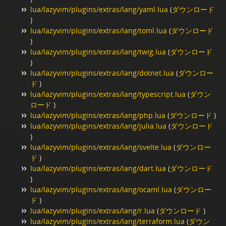
lua/lazyvim/plugins/extras/lang/yaml.lua
(
ダウンロード
)
lua/lazyvim/plugins/extras/lang/toml.lua
(
ダウンロード
)
lua/lazyvim/plugins/extras/lang/twig.lua
(
ダウンロード
)
lua/lazyvim/plugins/extras/lang/dotnet.lua
(
ダウンロー
ド
)
lua/lazyvim/plugins/extras/lang/typescript.lua
(
ダウン
ロード
)
lua/lazyvim/plugins/extras/lang/php.lua
(
ダウンロード
)
lua/lazyvim/plugins/extras/lang/julia.lua
(
ダウンロード
)
lua/lazyvim/plugins/extras/lang/svelte.lua
(
ダウンロー
ド
)
lua/lazyvim/plugins/extras/lang/dart.lua
(
ダウンロード
)
lua/lazyvim/plugins/extras/lang/ocaml.lua
(
ダウンロー
ド
)
lua/lazyvim/plugins/extras/lang/r.lua
(
ダウンロード
)
lua/lazyvim/plugins/extras/lang/terraform.lua
(
ダウン