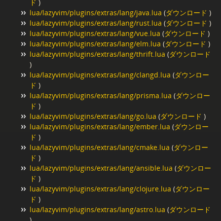
ド
)
lua/lazyvim/plugins/extras/lang/java.lua
(
ダウンロード
)
lua/lazyvim/plugins/extras/lang/rust.lua
(
ダウンロード
)
lua/lazyvim/plugins/extras/lang/vue.lua
(
ダウンロード
)
lua/lazyvim/plugins/extras/lang/elm.lua
(
ダウンロード
)
lua/lazyvim/plugins/extras/lang/thrift.lua
(
ダウンロード
)
lua/lazyvim/plugins/extras/lang/clangd.lua
(
ダウンロー
ド
)
lua/lazyvim/plugins/extras/lang/prisma.lua
(
ダウンロー
ド
)
lua/lazyvim/plugins/extras/lang/go.lua
(
ダウンロード
)
lua/lazyvim/plugins/extras/lang/ember.lua
(
ダウンロー
ド
)
lua/lazyvim/plugins/extras/lang/cmake.lua
(
ダウンロー
ド
)
lua/lazyvim/plugins/extras/lang/ansible.lua
(
ダウンロー
ド
)
lua/lazyvim/plugins/extras/lang/clojure.lua
(
ダウンロー
ド
)
lua/lazyvim/plugins/extras/lang/astro.lua
(
ダウンロード
)