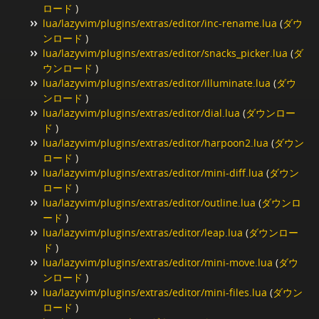
ロード
)
lua/lazyvim/plugins/extras/editor/inc-rename.lua
(
ダウ
ンロード
)
lua/lazyvim/plugins/extras/editor/snacks_picker.lua
(
ダ
ウンロード
)
lua/lazyvim/plugins/extras/editor/illuminate.lua
(
ダウ
ンロード
)
lua/lazyvim/plugins/extras/editor/dial.lua
(
ダウンロー
ド
)
lua/lazyvim/plugins/extras/editor/harpoon2.lua
(
ダウン
ロード
)
lua/lazyvim/plugins/extras/editor/mini-diff.lua
(
ダウン
ロード
)
lua/lazyvim/plugins/extras/editor/outline.lua
(
ダウンロ
ード
)
lua/lazyvim/plugins/extras/editor/leap.lua
(
ダウンロー
ド
)
lua/lazyvim/plugins/extras/editor/mini-move.lua
(
ダウ
ンロード
)
lua/lazyvim/plugins/extras/editor/mini-files.lua
(
ダウン
ロード
)