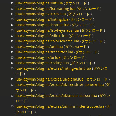
lua/lazyvim/plugins/init.lua
(
ダウンロード
)
lua/lazyvim/plugins/formatting.lua
(
ダウンロード
)
lua/lazyvim/plugins/xtras.lua
(
ダウンロード
)
lua/lazyvim/plugins/linting.lua
(
ダウンロード
)
lua/lazyvim/plugins/lsp/init.lua
(
ダウンロード
)
lua/lazyvim/plugins/lsp/keymaps.lua
(
ダウンロード
)
lua/lazyvim/plugins/editor.lua
(
ダウンロード
)
lua/lazyvim/plugins/colorscheme.lua
(
ダウンロード
)
lua/lazyvim/plugins/util.lua
(
ダウンロード
)
lua/lazyvim/plugins/treesitter.lua
(
ダウンロード
)
lua/lazyvim/plugins/ui.lua
(
ダウンロード
)
lua/lazyvim/plugins/coding.lua
(
ダウンロード
)
lua/lazyvim/plugins/extras/linting/eslint.lua
(
ダウンロ
ード
)
lua/lazyvim/plugins/extras/ui/alpha.lua
(
ダウンロード
)
lua/lazyvim/plugins/extras/ui/treesitter-context.lua
(
ダ
ウンロード
)
lua/lazyvim/plugins/extras/ui/smear-cursor.lua
(
ダウン
ロード
)
lua/lazyvim/plugins/extras/ui/mini-indentscope.lua
(
ダ
ウンロード
)