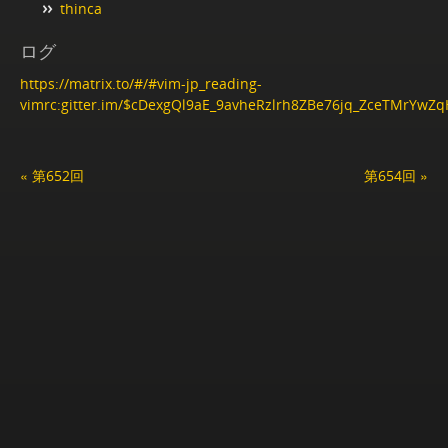
thinca
ログ
https://matrix.to/#/#vim-jp_reading-
vimrc:gitter.im/$cDexgQl9aE_9avheRzlrh8ZBe76jq_ZceTMrYwZ
« 第652回
第654回 »