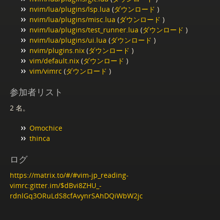
nvim/lua/plugins/lsp.lua
(
ダウンロード
)
nvim/lua/plugins/misc.lua
(
ダウンロード
)
nvim/lua/plugins/test_runner.lua
(
ダウンロード
)
nvim/lua/plugins/ui.lua
(
ダウンロード
)
nvim/plugins.nix
(
ダウンロード
)
vim/default.nix
(
ダウンロード
)
vim/vimrc
(
ダウンロード
)
参加者リスト
2 名。
Omochice
thinca
ログ
https://matrix.to/#/#vim-jp_reading-
vimrc:gitter.im/$dBvi8ZHU_-
rdnlGq3ORuLdS8cfAvynrSAhDQiWbW2jc