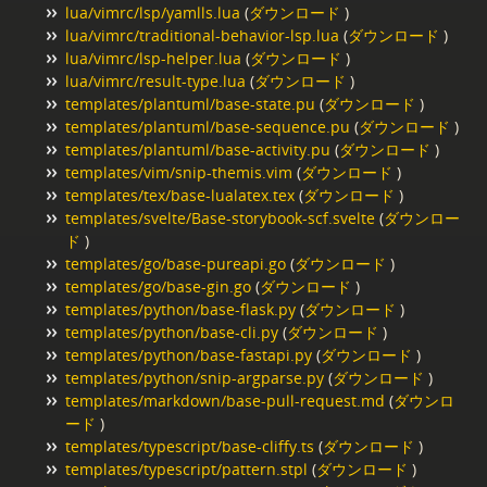
lua/vimrc/lsp/yamlls.lua
(
ダウンロード
)
lua/vimrc/traditional-behavior-lsp.lua
(
ダウンロード
)
lua/vimrc/lsp-helper.lua
(
ダウンロード
)
lua/vimrc/result-type.lua
(
ダウンロード
)
templates/plantuml/base-state.pu
(
ダウンロード
)
templates/plantuml/base-sequence.pu
(
ダウンロード
)
templates/plantuml/base-activity.pu
(
ダウンロード
)
templates/vim/snip-themis.vim
(
ダウンロード
)
templates/tex/base-lualatex.tex
(
ダウンロード
)
templates/svelte/Base-storybook-scf.svelte
(
ダウンロー
ド
)
templates/go/base-pureapi.go
(
ダウンロード
)
templates/go/base-gin.go
(
ダウンロード
)
templates/python/base-flask.py
(
ダウンロード
)
templates/python/base-cli.py
(
ダウンロード
)
templates/python/base-fastapi.py
(
ダウンロード
)
templates/python/snip-argparse.py
(
ダウンロード
)
templates/markdown/base-pull-request.md
(
ダウンロ
ード
)
templates/typescript/base-cliffy.ts
(
ダウンロード
)
templates/typescript/pattern.stpl
(
ダウンロード
)