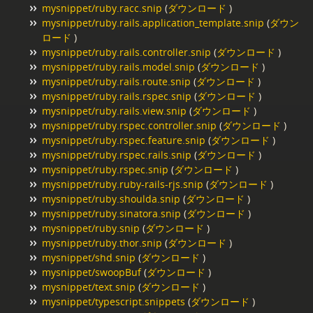
mysnippet/ruby.racc.snip
(
ダウンロード
)
mysnippet/ruby.rails.application_template.snip
(
ダウン
ロード
)
mysnippet/ruby.rails.controller.snip
(
ダウンロード
)
mysnippet/ruby.rails.model.snip
(
ダウンロード
)
mysnippet/ruby.rails.route.snip
(
ダウンロード
)
mysnippet/ruby.rails.rspec.snip
(
ダウンロード
)
mysnippet/ruby.rails.view.snip
(
ダウンロード
)
mysnippet/ruby.rspec.controller.snip
(
ダウンロード
)
mysnippet/ruby.rspec.feature.snip
(
ダウンロード
)
mysnippet/ruby.rspec.rails.snip
(
ダウンロード
)
mysnippet/ruby.rspec.snip
(
ダウンロード
)
mysnippet/ruby.ruby-rails-rjs.snip
(
ダウンロード
)
mysnippet/ruby.shoulda.snip
(
ダウンロード
)
mysnippet/ruby.sinatora.snip
(
ダウンロード
)
mysnippet/ruby.snip
(
ダウンロード
)
mysnippet/ruby.thor.snip
(
ダウンロード
)
mysnippet/shd.snip
(
ダウンロード
)
mysnippet/swoopBuf
(
ダウンロード
)
mysnippet/text.snip
(
ダウンロード
)
mysnippet/typescript.snippets
(
ダウンロード
)