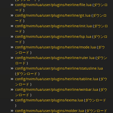
config/nvim/lua/user/plugins/heirline/file.lua
(
ダウンロ
ード
)
config/nvim/lua/user/plugins/heirline/git.lua
(
ダウンロ
ード
)
config/nvim/lua/user/plugins/heirline/init.lua
(
ダウンロ
ード
)
config/nvim/lua/user/plugins/heirline/lsp.lua
(
ダウンロ
ード
)
config/nvim/lua/user/plugins/heirline/mode.lua
(
ダウ
ンロード
)
config/nvim/lua/user/plugins/heirline/ruler.lua
(
ダウン
ロード
)
config/nvim/lua/user/plugins/heirline/statusline.lua
(
ダウンロード
)
config/nvim/lua/user/plugins/heirline/tabline.lua
(
ダウ
ンロード
)
config/nvim/lua/user/plugins/heirline/winbar.lua
(
ダウ
ンロード
)
config/nvim/lua/user/plugins/lexima.lua
(
ダウンロード
)
config/nvim/lua/user/plugins/molder.lua
(
ダウンロード