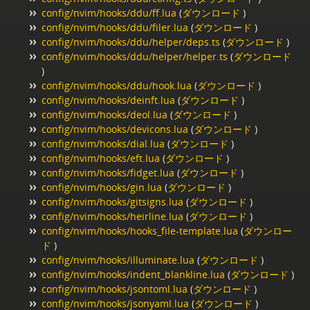
config/nvim/hooks/ddu/ff.lua
(
ダウンロード
)
config/nvim/hooks/ddu/filer.lua
(
ダウンロード
)
config/nvim/hooks/ddu/helper/deps.ts
(
ダウンロード
)
config/nvim/hooks/ddu/helper/helper.ts
(
ダウンロード
)
config/nvim/hooks/ddu/hook.lua
(
ダウンロード
)
config/nvim/hooks/deinft.lua
(
ダウンロード
)
config/nvim/hooks/deol.lua
(
ダウンロード
)
config/nvim/hooks/devicons.lua
(
ダウンロード
)
config/nvim/hooks/dial.lua
(
ダウンロード
)
config/nvim/hooks/eft.lua
(
ダウンロード
)
config/nvim/hooks/fidget.lua
(
ダウンロード
)
config/nvim/hooks/gin.lua
(
ダウンロード
)
config/nvim/hooks/gitsigns.lua
(
ダウンロード
)
config/nvim/hooks/heirline.lua
(
ダウンロード
)
config/nvim/hooks/hooks_file-template.lua
(
ダウンロー
ド
)
config/nvim/hooks/illuminate.lua
(
ダウンロード
)
config/nvim/hooks/indent_blankline.lua
(
ダウンロード
)
config/nvim/hooks/jsontoml.lua
(
ダウンロード
)
config/nvim/hooks/jsonyaml.lua
(
ダウンロード
)