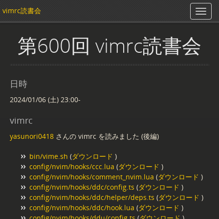
vimrc読書会
第600回 vimrc読書会
日時
2024/01/06 (土) 23:00-
vimrc
yasunori0418
さんの vimrc を読みました (後編)
bin/vime.sh
(
ダウンロード
)
config/nvim/hooks/ccc.lua
(
ダウンロード
)
config/nvim/hooks/comment_nvim.lua
(
ダウンロード
)
config/nvim/hooks/ddc/config.ts
(
ダウンロード
)
config/nvim/hooks/ddc/helper/deps.ts
(
ダウンロード
)
config/nvim/hooks/ddc/hook.lua
(
ダウンロード
)
config/nvim/hooks/ddu/config.ts
(
ダウンロード
)