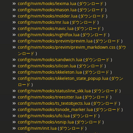
config/nvim/hooks/lexima.lua
(
ダウンロード
)
config/nvim/hooks/mason.lua
(
ダウンロード
)
config/nvim/hooks/molder.lua
(
ダウンロード
)
config/nvim/hooks/mr.lua
(
ダウンロード
)
config/nvim/hooks/navic.lua
(
ダウンロード
)
config/nvim/hooks/nightfox.lua
(
ダウンロード
)
config/nvim/hooks/previm/previm.lua
(
ダウンロード
)
config/nvim/hooks/previm/previm_markdown.css
(
ダウ
ンロード
)
config/nvim/hooks/sandwich.lua
(
ダウンロード
)
config/nvim/hooks/silicon.lua
(
ダウンロード
)
config/nvim/hooks/skkeleton.lua
(
ダウンロード
)
config/nvim/hooks/skkeleton_state_popup.lua
(
ダウン
ロード
)
config/nvim/hooks/statusline_skk.lua
(
ダウンロード
)
config/nvim/hooks/treesitter.lua
(
ダウンロード
)
config/nvim/hooks/ts_textobjects.lua
(
ダウンロード
)
config/nvim/hooks/tsnode_marker.lua
(
ダウンロード
)
config/nvim/hooks/ufo.lua
(
ダウンロード
)
config/nvim/hooks/vsnip.lua
(
ダウンロード
)
config/nvim/init.lua
(
ダウンロード
)