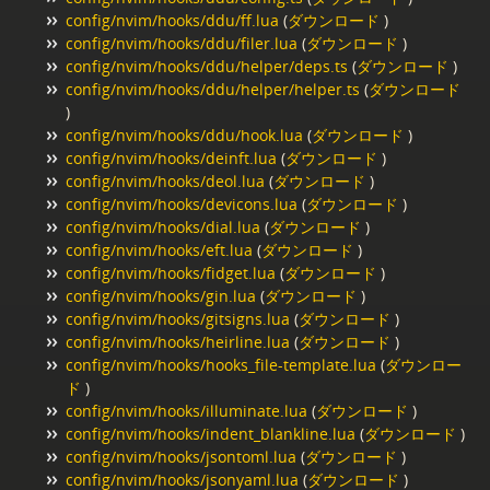
config/nvim/hooks/ddu/ff.lua
(
ダウンロード
)
config/nvim/hooks/ddu/filer.lua
(
ダウンロード
)
config/nvim/hooks/ddu/helper/deps.ts
(
ダウンロード
)
config/nvim/hooks/ddu/helper/helper.ts
(
ダウンロード
)
config/nvim/hooks/ddu/hook.lua
(
ダウンロード
)
config/nvim/hooks/deinft.lua
(
ダウンロード
)
config/nvim/hooks/deol.lua
(
ダウンロード
)
config/nvim/hooks/devicons.lua
(
ダウンロード
)
config/nvim/hooks/dial.lua
(
ダウンロード
)
config/nvim/hooks/eft.lua
(
ダウンロード
)
config/nvim/hooks/fidget.lua
(
ダウンロード
)
config/nvim/hooks/gin.lua
(
ダウンロード
)
config/nvim/hooks/gitsigns.lua
(
ダウンロード
)
config/nvim/hooks/heirline.lua
(
ダウンロード
)
config/nvim/hooks/hooks_file-template.lua
(
ダウンロー
ド
)
config/nvim/hooks/illuminate.lua
(
ダウンロード
)
config/nvim/hooks/indent_blankline.lua
(
ダウンロード
)
config/nvim/hooks/jsontoml.lua
(
ダウンロード
)
config/nvim/hooks/jsonyaml.lua
(
ダウンロード
)