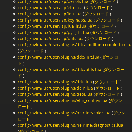
config/nvim/lua/user/lsp/denols.lua
(
ダウンロード
)
config/nvim/lua/user/lsp/efm.lua
(
ダウンロード
)
config/nvim/lua/user/lsp/init.lua
(
ダウンロード
)
config/nvim/lua/user/lsp/keymaps.lua
(
ダウンロード
)
config/nvim/lua/user/lsp/lua_ls.lua
(
ダウンロード
)
config/nvim/lua/user/lsp/pyright.lua
(
ダウンロード
)
config/nvim/lua/user/lsp/utils.lua
(
ダウンロード
)
config/nvim/lua/user/plugins/ddc/cmdline_completion.lu
(
ダウンロード
)
config/nvim/lua/user/plugins/ddc/init.lua
(
ダウンロー
ド
)
config/nvim/lua/user/plugins/ddc/utils.lua
(
ダウンロー
ド
)
config/nvim/lua/user/plugins/ddu.lua
(
ダウンロード
)
config/nvim/lua/user/plugins/dein.lua
(
ダウンロード
)
config/nvim/lua/user/plugins/deol.lua
(
ダウンロード
)
config/nvim/lua/user/plugins/efm_configs.lua
(
ダウン
ロード
)
config/nvim/lua/user/plugins/heirline/color.lua
(
ダウン
ロード
)
config/nvim/lua/user/plugins/heirline/diagnostics.lua
(
ダウンロード
)