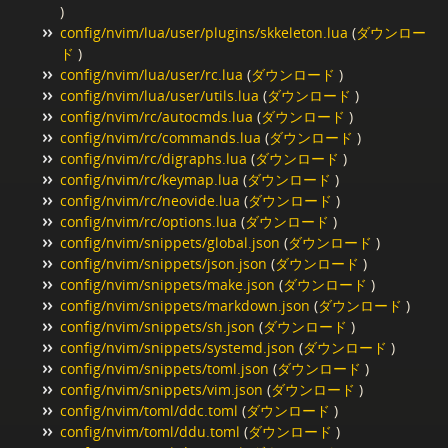
)
config/nvim/lua/user/plugins/skkeleton.lua
(
ダウンロー
ド
)
config/nvim/lua/user/rc.lua
(
ダウンロード
)
config/nvim/lua/user/utils.lua
(
ダウンロード
)
config/nvim/rc/autocmds.lua
(
ダウンロード
)
config/nvim/rc/commands.lua
(
ダウンロード
)
config/nvim/rc/digraphs.lua
(
ダウンロード
)
config/nvim/rc/keymap.lua
(
ダウンロード
)
config/nvim/rc/neovide.lua
(
ダウンロード
)
config/nvim/rc/options.lua
(
ダウンロード
)
config/nvim/snippets/global.json
(
ダウンロード
)
config/nvim/snippets/json.json
(
ダウンロード
)
config/nvim/snippets/make.json
(
ダウンロード
)
config/nvim/snippets/markdown.json
(
ダウンロード
)
config/nvim/snippets/sh.json
(
ダウンロード
)
config/nvim/snippets/systemd.json
(
ダウンロード
)
config/nvim/snippets/toml.json
(
ダウンロード
)
config/nvim/snippets/vim.json
(
ダウンロード
)
config/nvim/toml/ddc.toml
(
ダウンロード
)
config/nvim/toml/ddu.toml
(
ダウンロード
)