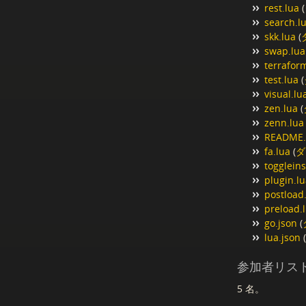
rest.lua
(
search.l
skk.lua
(
swap.lua
terrafor
test.lua
(
visual.lu
zen.lua
(
zenn.lua
README
fa.lua
(
ダ
toggleins
plugin.l
postload
preload.
go.json
(
lua.json
(
参加者リス
5 名。