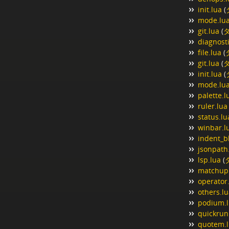
init.lua
(
mode.lu
git.lua
(
diagnosti
file.lua
(
git.lua
(
init.lua
(
mode.lu
palette.l
ruler.lua
status.lu
winbar.l
indent_b
jsonpath
lsp.lua
(
matchup
operator
others.l
podium.
quickrun
quotem.