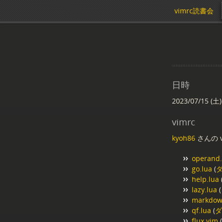
vimrc読書会
日時
2023/07/15 (土)
vimrc
kyoh86
さんの v
operand
go.lua
(
help.lua
lazy.lua
(
markdow
qf.lua
(
flux.vim
(