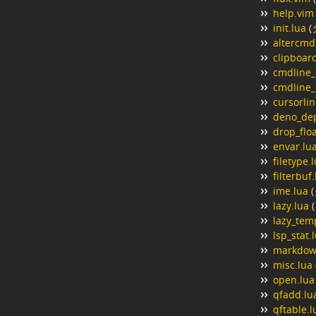
help.vim
init.lua
(
altercmd
clipboar
cmdline_
cmdline_
cursorlin
deno_dep
drop_flo
envar.lu
filetype.
filterbuf
ime.lua
(
lazy.lua
(
lazy_tem
lsp_stat.
markdow
misc.lua
open.lua
qfadd.lu
qftable.l