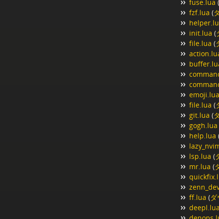
fuse.lua
fzf.lua
(
helper.l
init.lua
(
file.lua
(
action.lu
buffer.lu
command
command_
emoji.lu
file.lua
(
git.lua
(
gogh.lua
help.lua
lazy_nvi
lsp.lua
(
mr.lua
(
quickfix.
zenn_dev
ff.lua
(
ダ
deepl.lu
denops.l