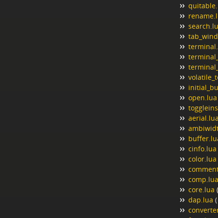
quitable.
rename.
search.l
tab_wind
terminal
terminal_
terminal
volatile_
initial_b
open.lua
toggleins
aerial.lu
ambiwidt
buffer.lu
cinfo.lua
color.lua
comment
comp.lu
core.lua
dap.lua
(
converter