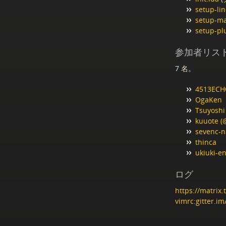
setup-lin
setup-ma
setup-pl
参加者リス
7 名。
4513EC
OgaKen
Tsuyosh
kuuote (
sevenc-n
thinca
ukiuki-e
ログ
https://matrix.
vimrc:gitter