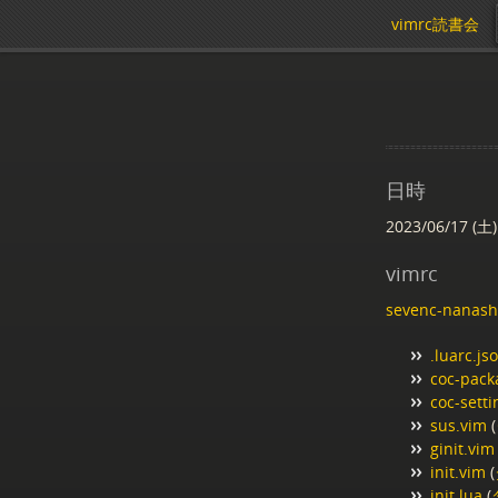
vimrc読書会
日時
2023/06/17 (土)
vimrc
sevenc-nanash
.luarc.js
coc-pack
coc-setti
sus.vim
(
ginit.vim
init.vim
(
init.lua
(