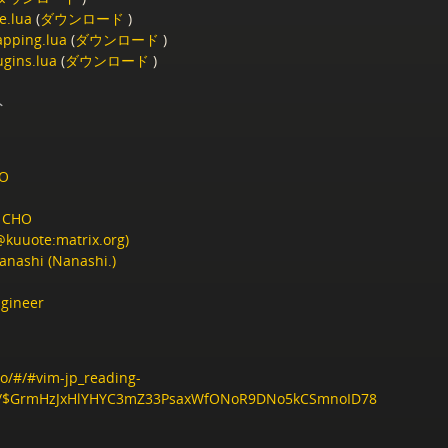
e.lua
(
ダウンロード
)
pping.lua
(
ダウンロード
)
ugins.lua
(
ダウンロード
)
ト
HO
i CHO
@kuuote:matrix.org)
anashi (Nanashi.)
ngineer
to/#/#vim-jp_reading-
.im/$GrmHzJxHlYHYC3mZ33PsaxWfONoR9DNo5kCSmnoID78