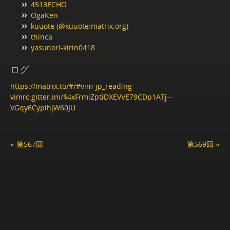
4513ECHO
OgaKen
kuuote (@kuuote:matrix.org)
thinca
yasunori-kirin0418
ログ
https://matrix.to/#/#vim-jp_reading-
vimrc:gitter.im/$4xFrmiZptiDXEVVE79CDp1ATj--
VGqy6CypihjW60JU
« 第567回
第569回 »