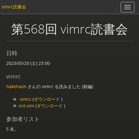
vimrc読書会
第568回 vimrc読書会
日時
2023/05/20 (土) 23:00-
vimrc
hakehash
さんの vimrc を読みました (前編)
.vimrc
(
ダウンロード
)
init.vim
(
ダウンロード
)
参加者リスト
5 名。