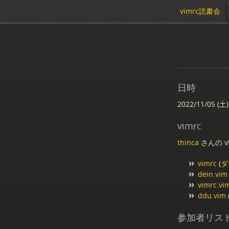
vimrc読書会
日時
2022/11/05 (土)
vimrc
thinca
さんの v
vimrc
(
ダ
dein.vim
vimrc.vi
ddu.vim
参加者リス