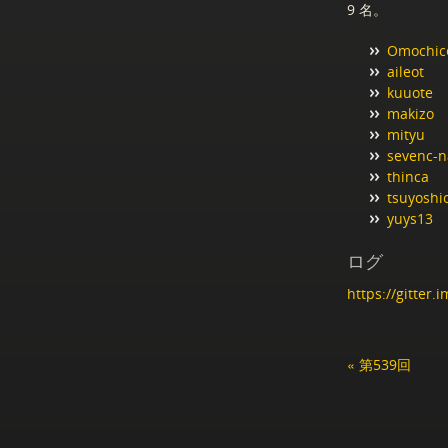
9 名。
Omochic
aileot
kuuote
makizo
mityu
sevenc-n
thinca
tsuyoshi
yuys13
ログ
https://gitter
« 第539回