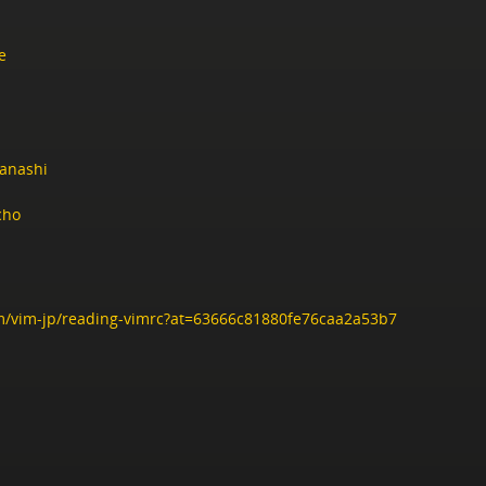
e
anashi
cho
.im/vim-jp/reading-vimrc?at=63666c81880fe76caa2a53b7