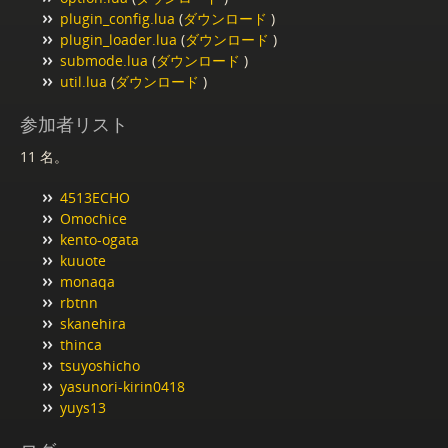
plugin_config.lua
(
ダウンロード
)
plugin_loader.lua
(
ダウンロード
)
submode.lua
(
ダウンロード
)
util.lua
(
ダウンロード
)
参加者リスト
11 名。
4513ECHO
Omochice
kento-ogata
kuuote
monaqa
rbtnn
skanehira
thinca
tsuyoshicho
yasunori-kirin0418
yuys13