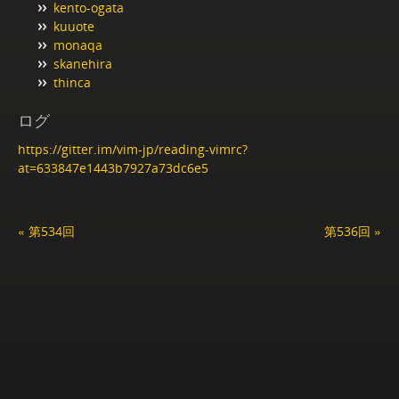
kento-ogata
kuuote
monaqa
skanehira
thinca
ログ
https://gitter.im/vim-jp/reading-vimrc?
at=633847e1443b7927a73dc6e5
« 第534回
第536回 »