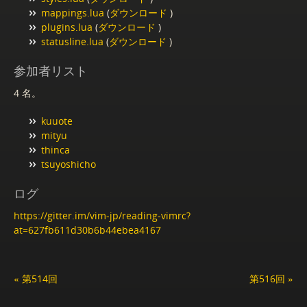
mappings.lua
(
ダウンロード
)
plugins.lua
(
ダウンロード
)
statusline.lua
(
ダウンロード
)
参加者リスト
4 名。
kuuote
mityu
thinca
tsuyoshicho
ログ
https://gitter.im/vim-jp/reading-vimrc?
at=627fb611d30b6b44ebea4167
« 第514回
第516回 »