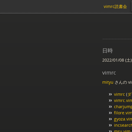
vimrc読書会
日時
2022/01/08 (土)
vimrc
mityu
さんの vi
vimrc
(
ダ
vimrc.vi
charjum
filore.vi
gyoza.vi
incsearc
mru.vim