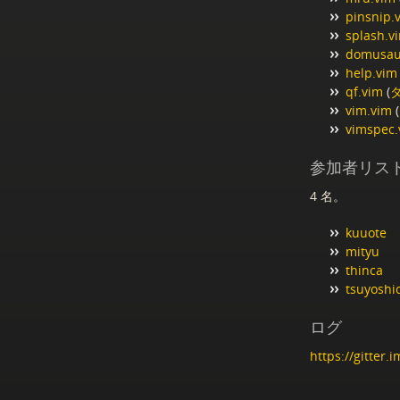
pinsnip.
splash.v
domusau
help.vim
qf.vim
(
vim.vim
(
vimspec.
参加者リス
4 名。
kuuote
mityu
thinca
tsuyoshi
ログ
https://gitter