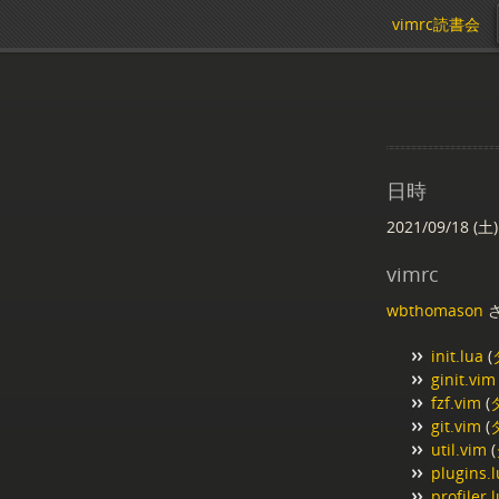
vimrc読書会
日時
2021/09/18 (土)
vimrc
wbthomason
さ
init.lua
(
ginit.vim
fzf.vim
(
git.vim
(
util.vim
(
plugins.
profiler.