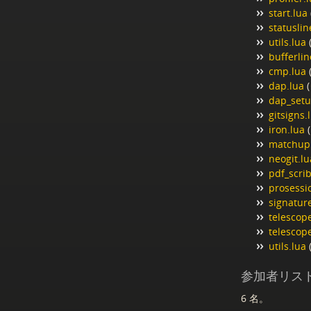
start.lua
statuslin
utils.lua
bufferlin
cmp.lua
dap.lua
(
dap_setu
gitsigns.
iron.lua
(
matchup
neogit.lu
pdf_scri
prosessi
signatur
telescop
telescop
utils.lua
参加者リス
6 名。